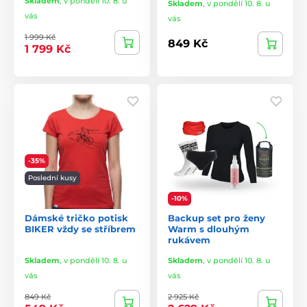
Skladem
,
v pondělí 10. 8. u
Skladem
,
v pondělí 10. 8. u
vás
vás
1 999 Kč
849 Kč
1 799 Kč
-35%
Poslední kusy
-10%
Dámské tričko potisk
Backup set pro ženy
BIKER vždy se stříbrem
Warm s dlouhým
rukávem
Skladem
,
v pondělí 10. 8. u
Skladem
,
v pondělí 10. 8. u
vás
vás
849 Kč
2 925 Kč