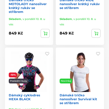
MOTOLADY nanosilver
nanosilver krátký rukáv
krátký rukáv se
se stříbrem
stříbrem
Skladem
,
v pondělí 10. 8. u
Skladem
,
v pondělí 10. 8. u
vás
vás
849 Kč
849 Kč
-10%
Poslední kusy
Novinka
Dámský cyklodres
Dámské tričko
HEXA BLACK
nanosilver Survival kit
se stříbrem