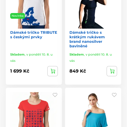
Novinka
Dámské tričko TRIBUTE
Dámské tričko s
s českými prvky
krátkým rukávem
brand nanosilver
bavlněné
Skladem
,
v pondělí 10. 8. u
Skladem
,
v pondělí 10. 8. u
vás
vás
1 699 Kč
849 Kč