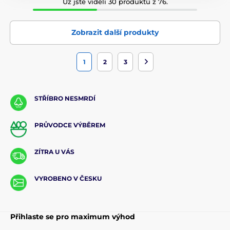
Už jste viděli 30 produktů z 76.
Zobrazit další produkty
1
2
3
STŘÍBRO NESMRDÍ
PRŮVODCE VÝBĚREM
ZÍTRA U VÁS
VYROBENO V ČESKU
Přihlaste se pro maximum výhod