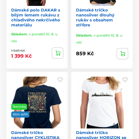
Dámské polo DAKAR s
Dámské tričko
bílým lemem rukávu z
nanosilver dlouhý
chladivého nekrčivého
rukáv s obsahem
materiálu
stříbra
Skladem
,
v pondělí 10. 8. u
Skladem
,
v pondělí 10. 8. u
vás
vás
1 549 Kč
859 Kč
1 399 Kč
Novinka
Slim střih
Dámské tričko
Dámské tričko
nanosilver CYKLISTIKA
nanosilver HORIZON se