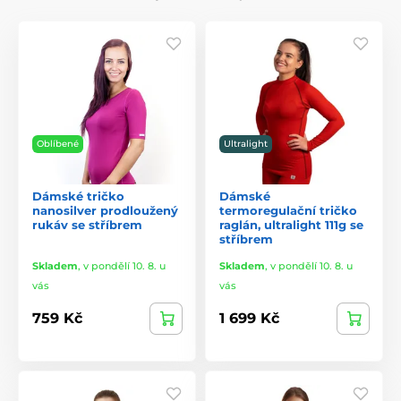
Oblíbené
Ultralight
Dámské tričko
Dámské
nanosilver prodloužený
termoregulační tričko
rukáv se stříbrem
raglán, ultralight 111g se
stříbrem
Skladem
,
v pondělí 10. 8. u
Skladem
,
v pondělí 10. 8. u
vás
vás
759 Kč
1 699 Kč