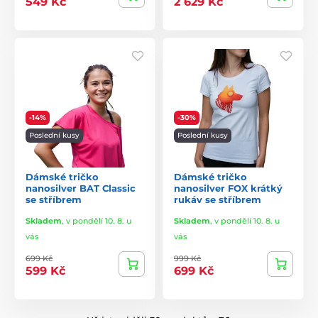
549 Kč
2 629 Kč
-14%
-30%
Poslední kusy
Poslední kusy
Dámské tričko
Dámské tričko
nanosilver BAT Classic
nanosilver FOX krátký
se stříbrem
rukáv se stříbrem
Skladem
,
v pondělí 10. 8. u
Skladem
,
v pondělí 10. 8. u
vás
vás
699 Kč
999 Kč
599 Kč
699 Kč