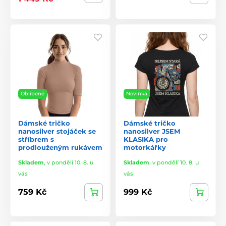
Oblíbené
Novinka
Dámské tričko
Dámské tričko
nanosilver stojáček se
nanosilver JSEM
stříbrem s
KLASIKA pro
prodlouženým rukávem
motorkářky
Skladem
,
v pondělí 10. 8. u
Skladem
,
v pondělí 10. 8. u
vás
vás
759 Kč
999 Kč