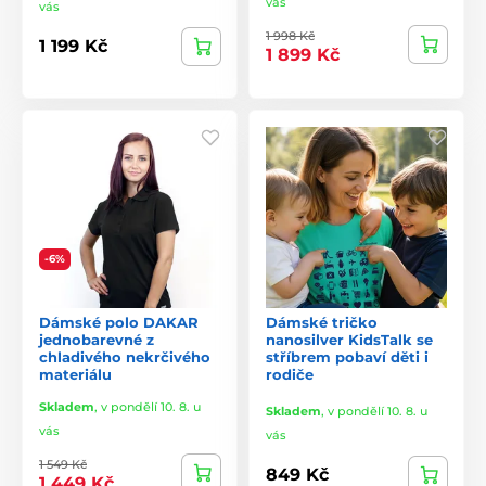
vás
vás
1 998 Kč
1 199 Kč
1 899 Kč
-6%
Dámské polo DAKAR
Dámské tričko
jednobarevné z
nanosilver KidsTalk se
chladivého nekrčivého
stříbrem pobaví děti i
materiálu
rodiče
Skladem
,
v pondělí 10. 8. u
Skladem
,
v pondělí 10. 8. u
vás
vás
1 549 Kč
849 Kč
1 449 Kč