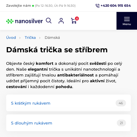
+420 604 915 654
Zavolejte nám
(Po 12-16:30, Út-Pá 9-16:30)
0
Menu
Úvod
Trička
Dámská
Dámská trička se stříbrem
Objevte český
komfort
a dokonalý pocit
svěžesti
po celý
den. Naše
elegantní
trička s unikátní nanotechnologií a
stříbrem zajišťují trvalou
antibakteriálnost
a pomáhají
udržet příjemný pocit čistoty. Ideální pro
aktivní
život,
cestování
i každodenní
pohodu
.
S krátkým rukávem
46
S dlouhým rukávem
21