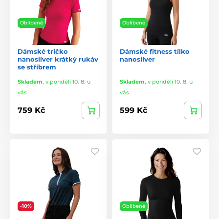
Oblíbené
Oblíbené
Dámské tričko
Dámské fitness tílko
nanosilver krátký rukáv
nanosilver
se stříbrem
Skladem
,
v pondělí 10. 8. u
Skladem
,
v pondělí 10. 8. u
vás
vás
759 Kč
599 Kč
-10%
Oblíbené