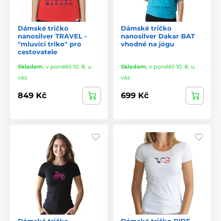
Dámské tričko
Dámské tričko
nanosilver TRAVEL -
nanosilver Dakar BAT
"mluvící triko" pro
vhodné na jógu
cestovatele
Skladem
,
v pondělí 10. 8. u
Skladem
,
v pondělí 10. 8. u
vás
vás
849 Kč
699 Kč
Dámské tričko
Dámské tričko RIDE