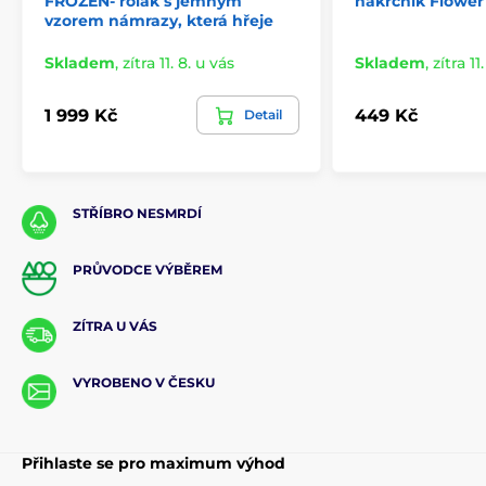
FROZEN- rolák s jemným
nákrčník Flower
vzorem námrazy, která hřeje
Skladem
,
zítra 11. 8. u vás
Skladem
,
zítra 11
1 999 Kč
449 Kč
Detail
STŘÍBRO NESMRDÍ
PRŮVODCE VÝBĚREM
ZÍTRA U VÁS
VYROBENO V ČESKU
Přihlaste se pro maximum výhod