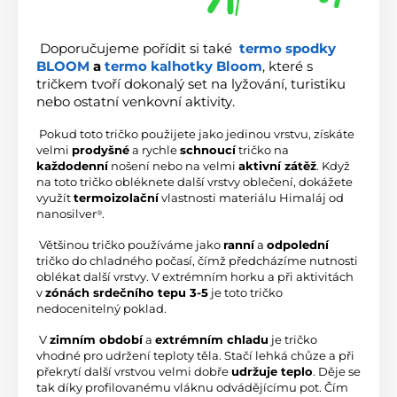
 Doporučujeme pořídit si také
termo spodky 
BLOOM
 a 
termo kalhotky Bloom
, které s 
tričkem tvoří dokonalý set na lyžování, turistiku 
nebo ostatní venkovní aktivity. 
 Pokud toto tričko použijete jako jedinou vrstvu, získáte 
velmi 
prodyšné
 a rychle 
schnoucí
 tričko na 
každodenní
 nošení nebo na velmi 
aktivní zátěž
. Když 
na toto tričko obléknete další vrstvy oblečení, dokážete 
využít 
termoizolační
 vlastnosti materiálu Himaláj od 
nanosilver
.
®
 Většinou tričko používáme jako 
ranní
 a 
odpolední
tričko do chladného počasí, čímž předcházíme nutnosti 
oblékat další vrstvy. V extrémním horku a při aktivitách 
v 
zónách srdečního tepu 3-5
 je toto tričko 
nedocenitelný poklad.
 V 
zimním období
 a 
extrémním chladu
 je tričko 
vhodné pro udržení teploty těla. Stačí lehká chůze a při 
překrytí další vrstvou velmi dobře 
udržuje teplo
. Děje se 
tak díky profilovanému vláknu odvádějícímu pot. Čím 