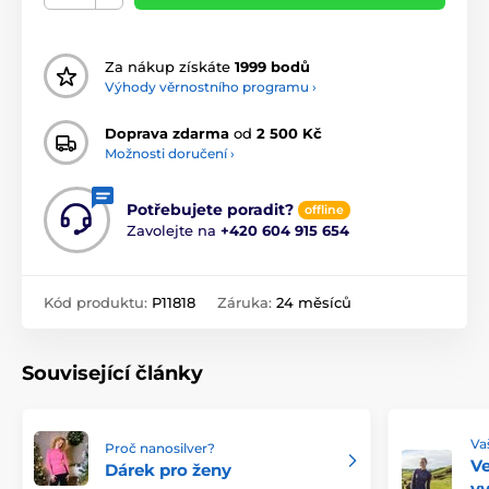
Za nákup získáte
1999 bodů
Výhody věrnostního programu ›
Doprava zdarma
od
2 500 Kč
Možnosti doručení ›
Potřebujete poradit?
offline
Zavolejte na
+420 604 915 654
Kód produktu:
P11818
Záruka:
24 měsíců
Související články
Va
Proč nanosilver?
Ve
Dárek pro ženy
v