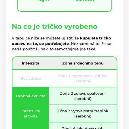
Na co je tričko vyrobeno
V tabulce níže se můžete ujistit, že
kupujete tričko
opravu na to, co potřebujete
. Neznamená to, že se
nedá použít i jinak, to samozřejmě jde také.
Intenzita
Zóna srdečního tepu
Zóna 1 regenerace, zahřátí
Bez zátěže
(aerobní)
Zóna 2 zdraví, spalování
Drobná aktivita
(aerobní)
Intenzivní
Zóna 3 vytrvalostní trénink
aktivita
(aerobní)
Zóna 4 laktátový práh