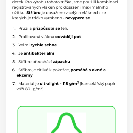
dotek. Pro výrobu tohoto trička jsme použili kombinaci 
registrovaných vláken pro dosažení maximálního 
užitku. 
Stříbro
 je obsaženo v celých vláknech, ze 
kterých je tričko vyrobeno - 
nevypere se
.
 Pruží a 
přizpůsobí se
 tělu
 Profilovaná vlákna 
odvádějí pot
 Velmi 
rychle schne
 Je 
antibakteriální
 Stříbro předchází 
zápachu
 Stříbro je citlivé k pokožce, 
pomáhá s akné a 
ekzémy
2
 Materiál je 
ultralight - 115 g/m
 (kancelářský papír 
2
váží 80 
 g/m
)