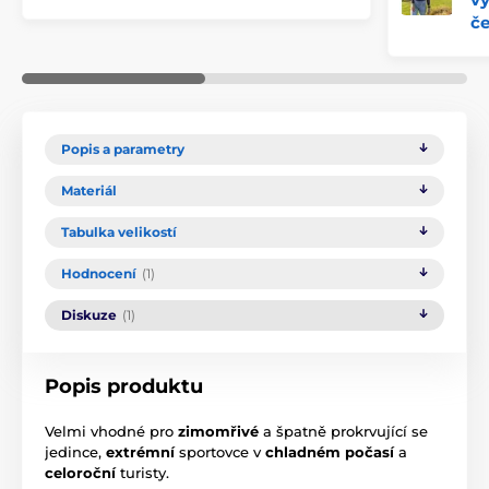
če
Popis a parametry
Materiál
Tabulka velikostí
Hodnocení
(1)
Diskuze
(1)
Popis produktu
Velmi vhodné pro
zimomřivé
a špatně prokrvující se
jedince,
extrémní
sportovce v
chladném počasí
a
celoroční
turisty.