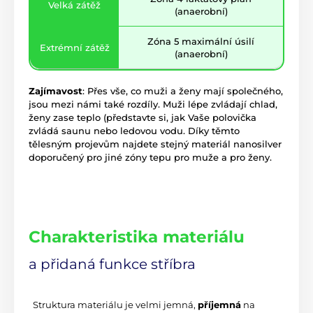
Velká zátěž
(anaerobní)
Zóna 5 maximální úsilí
Extrémní zátěž
(anaerobní)
Zajímavost
: Přes vše, co muži a ženy mají společného,
jsou mezi námi také rozdíly. Muži lépe zvládají chlad,
ženy zase teplo (představte si, jak Vaše polovička
zvládá saunu nebo ledovou vodu. Díky těmto
tělesným projevům najdete stejný materiál nanosilver
doporučený pro jiné zóny tepu pro muže a pro ženy.
Charakteristika materiálu
a přidaná funkce stříbra
 Struktura materiálu je velmi jemná, 
příjemná
 na 