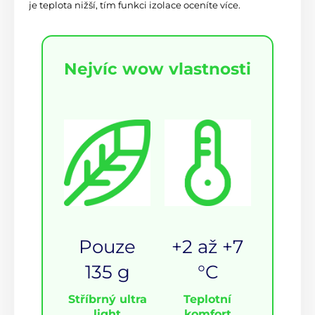
je teplota nižší, tím funkci izolace oceníte více.
Nejvíc wow vlastnosti
Pouze
+2 až +7
135 g
°C
Stříbrný ultra
Teplotní
light
komfort