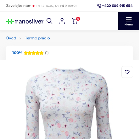
+420 604 915 654
Zavolejte nám
(Po 12-16:30, Út-Pá 9-16:30)
0
Menu
Úvod
Termo prádlo
100%
(1)