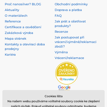
Proč nanosilver? BLOG
Obchodní podmínky
Aktuality
Doprava a platba
O materiálech
FAQ
Reference
Jak prát a ošetřovat
produkty?
Certifikace a osvědčení
Recenze
Zakázková výroba
Jak postupovat při
Mapa stránek
vrácení/výměně/reklamaci
Kontakty a otevírací doba
zboží?
prodejny
Výměna
Kariéra
Vrácení/reklamace
Cookies lišta
Na našem webu používáme volitelné soubory cookie ke zlepšení
našich služeb. Pokud volitelné soubory odmítnete, budeme