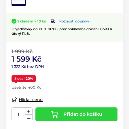
Možnosti dopravy ›
Skladem > 10 ks
Objednávky do 10. 8. 06:00, předpokládané dodání:
u vás v
úterý 11. 8.
1 999 Kč
1 599 Kč
1 322 Kč bez DPH
Sleva
-20%
Ušetříte 400 Kč
Hlídat cenu
Přidat do košíku