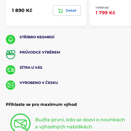
1 999 Kč
1 890 Kč
Detail
1 799 Kč
STŘÍBRO NESMRDÍ
PRŮVODCE VÝBĚREM
ZÍTRA U VÁS
VYROBENO V ČESKU
Přihlaste se pro maximum výhod
Buďte první, kdo se dozví o novinkách
a výhodných nabídkách.