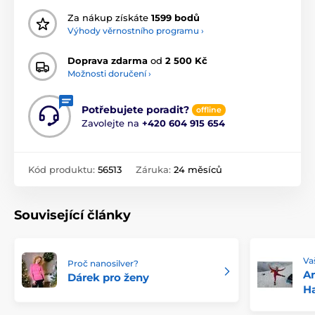
Za nákup získáte
1599 bodů
Výhody věrnostního programu ›
Doprava zdarma
od
2 500 Kč
Možnosti doručení ›
Potřebujete poradit?
offline
Zavolejte na
+420 604 915 654
Kód produktu:
56513
Záruka:
24 měsíců
Související články
Va
Proč nanosilver?
A
Dárek pro ženy
Ha