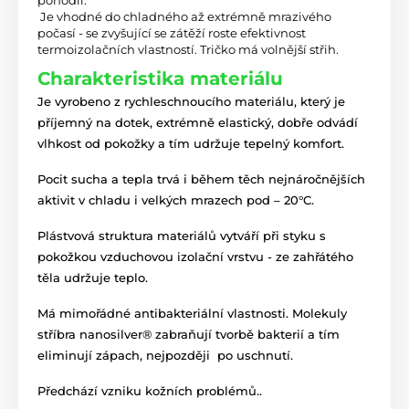
pohodlí.
 Je vhodné do chladného až extrémně mrazivého 
počasí - se zvyšující se zátěží roste efektivnost 
termoizolačních vlastností. Tričko má v
olnější střih.
Charakteristika materiálu
Je vyrobeno z rychleschnoucího materiálu, který je
příjemný na dotek, extrémně elastický, dobře odvádí
vlhkost od pokožky a tím udržuje tepelný komfort.
Pocit sucha a tepla trvá i během těch nejnáročnějších
aktivit v chladu i velkých mrazech pod – 20°C.
Plástvová struktura materiálů vytváří při styku s
pokožkou vzduchovou izolační vrstvu - ze zahřátého
těla udržuje teplo.
Má mimořádné antibakteriální vlastnosti. Molekuly
stříbra nanosilver® zabraňují tvorbě bakterií a tím
eliminují zápach, nejpozději po uschnutí.
Předchází vzniku kožních problémů..