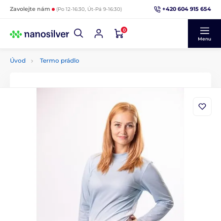
+420 604 915 654
Zavolejte nám
(Po 12-16:30, Út-Pá 9-16:30)
0
Menu
Úvod
Termo prádlo