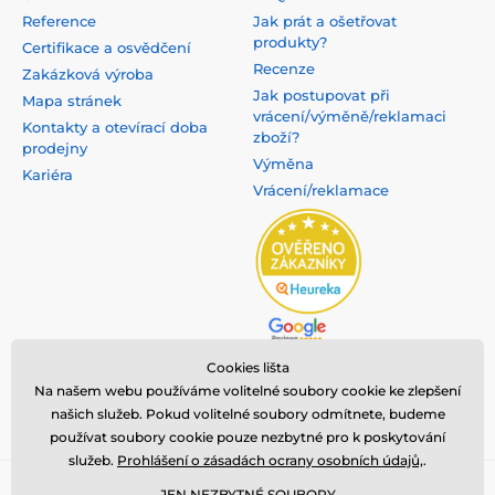
Reference
Jak prát a ošetřovat
produkty?
Certifikace a osvědčení
Recenze
Zakázková výroba
Jak postupovat při
Mapa stránek
vrácení/výměně/reklamaci
Kontakty a otevírací doba
zboží?
prodejny
Výměna
Kariéra
Vrácení/reklamace
Cookies lišta
Na našem webu používáme volitelné soubory cookie ke zlepšení
našich služeb. Pokud volitelné soubory odmítnete, budeme
používat soubory cookie pouze nezbytné pro k poskytování
služeb.
Prohlášení o zásadách ocrany osobních údajů,
.
Copyright ©2008 - 2025, všechna práva vyhrazena,
nanosilver®
je
JEN NEZBYTNÉ SOUBORY