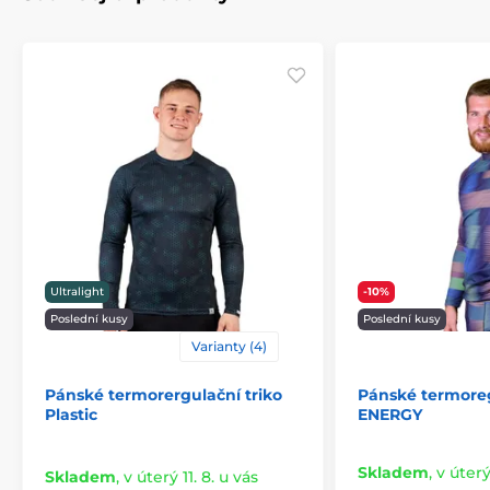
Ultralight
-10%
Poslední kusy
Poslední kusy
Varianty (4)
Pánské termorergulační triko
Pánské termoreg
Plastic
ENERGY
Skladem
,
v úterý
Skladem
,
v úterý 11. 8. u vás