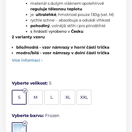
m
ateriál s dutým vláknem spolehlivvě 
reguluje tělesnou teplotu
j
e
ultralehké
, hmotnost pouze 130g (vel. M)
rychle schne - 
 absorbuje a odvádí vlhkost
pohodlný
, volnější střih i pro plnoštíhlé
s hrdostí vyrobeno v
Česku
2 varianty vzoru
bílo/modrá - vzor námrazy v horní části trička
modro/bílá - vzor námrazy v dolní části trička
Více informací ›
Vyberte velikost:
S
S
M
L
XL
XXL
Vyberte barvu:
Frozen