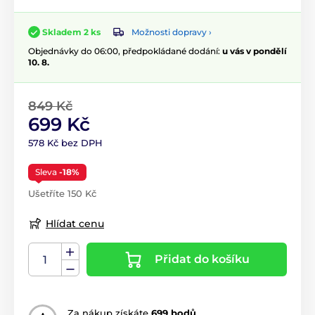
Možnosti dopravy ›
Skladem 2 ks
Objednávky do 06:00, předpokládané dodání:
u vás v pondělí
10. 8.
849 Kč
699 Kč
578 Kč bez DPH
Sleva
-18%
Ušetříte 150 Kč
Hlídat cenu
Přidat do košíku
Za nákup získáte
699 bodů