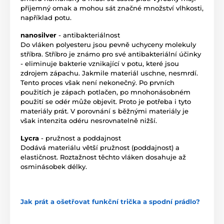
příjemný omak a mohou sát značné množství vlhkosti,
například potu.
nanosilver
- antibakteriálnost
Do vláken polyesteru jsou pevně uchyceny molekuly
stříbra. Stříbro je známo pro své antibakteriální účinky
- eliminuje bakterie vznikající v potu, které jsou
zdrojem zápachu. Jakmile materiál uschne, nesmrdí.
Tento proces však není nekonečný. Po prvních
použitích je zápach potlačen, po mnohonásobném
použití se odér může objevit. Proto je potřeba i tyto
materiály prát. V porovnání s běžnými materiály je
však intenzita odéru nesrovnatelně nižší.
Lycra
- pružnost a poddajnost
Dodává materiálu větší pružnost (poddajnost) a
elastičnost. Roztažnost těchto vláken dosahuje až
osminásobek délky.
Jak prát a ošetřovat funkční trička a spodní prádlo?