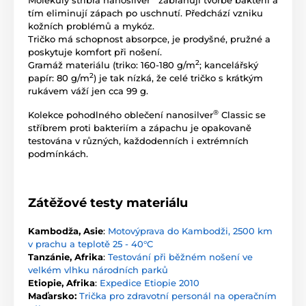
Molekuly stříbra nanosilver
zabraňují tvorbě bakterií a
tím eliminují zápach po uschnutí. Předchází vzniku
kožních problémů a mykóz.
Tričko má schopnost absorpce, je prodyšné, pružné a
poskytuje komfort při nošení.
2
Gramáž materiálu (triko: 160-180 g/m
; kancelářský
2
papír: 80 g/m
) je tak nízká, že celé tričko s krátkým
rukávem váží jen cca 99 g.
®
Kolekce pohodlného oblečení nanosilver
Classic se
stříbrem proti bakteriím a zápachu je opakovaně
testována v různých, každodenních i extrémních
podmínkách.
Zátěžové testy materiálu
Kambodža, Asie
:
Motovýprava do Kambodži, 2500 km
v prachu a teplotě 25 - 40°C
Tanzánie, Afrika
:
Testování při běžném nošení ve
velkém vlhku národních parků
Etiopie, Afrika
:
Expedice Etiopie 2010
Maďarsko:
Trička pro zdravotní personál na operačním