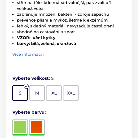
střih na tělo, kdo má rád volnější, pak zvolí o 1
velikost větší
zabraňuje množení bakterií - zdroje zápachu
prevence plísní a mykóz, šetrné k ekzémům
lehký, skladný materiál, nevyžaduje časté praní
vhodné na cestování a sport
VZOR: luční kytky
barvy: bílá, zelená, oranžová
Více informací ›
Vyberte velikost:
S
S
M
XL
XXL
Vyberte barvu: