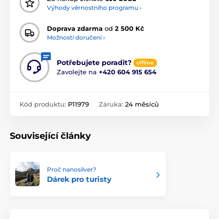
Výhody věrnostního programu ›
Doprava zdarma
od
2 500 Kč
Možnosti doručení ›
Potřebujete poradit?
offline
Zavolejte na
+420 604 915 654
Kód produktu:
P11979
Záruka:
24 měsíců
Související články
Proč nanosilver?
Dárek pro turisty