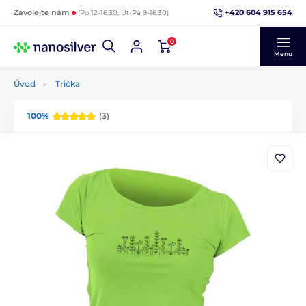
+420 604 915 654
Zavolejte nám
(Po 12-16:30, Út-Pá 9-16:30)
0
Menu
Úvod
Trička
100%
(3)