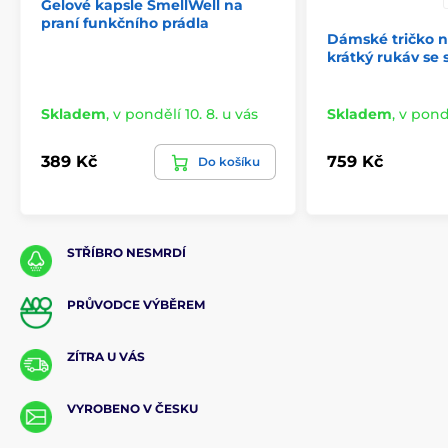
Gelové kapsle SmellWell na
praní funkčního prádla
Dámské tričko n
krátký rukáv se 
Skladem
,
v pondělí 10. 8. u vás
Skladem
,
v pondě
389 Kč
759 Kč
Do košíku
STŘÍBRO NESMRDÍ
PRŮVODCE VÝBĚREM
ZÍTRA U VÁS
VYROBENO V ČESKU