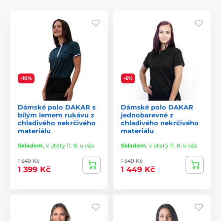
-10%
-6%
Dámské polo DAKAR s
Dámské polo DAKAR
bílým lemem rukávu z
jednobarevné z
chladivého nekrčivého
chladivého nekrčivého
materiálu
materiálu
Skladem
,
v úterý 11. 8. u vás
Skladem
,
v úterý 11. 8. u vás
1 549 Kč
1 549 Kč
1 399 Kč
1 449 Kč