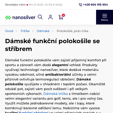
+420 604 915 654
Zavolejte nám
(Po 12-16:30, Út-Pá 9-16:30)
0
Menu
Úvod
Trička
Dámská
Polokošile, polo trika
Dámské funkční polokošile se
stříbrem
Dámské funkční polokošile vám zajistí příjemný komfort při
sportu a zároveň vám dodá
elegantní
vzhled. Produkty
využívají technologii nanosilver, která dodává materiálu
vysokou odolnost, silné
antibakteriální
účinky a velmi
příznivě ovlivňuje termoregulaci oblečení.
Dámské
polokošile
využijete v chladném i teplém počasí. Okamžitě
odvádí pot, zajistí vám pocit svěžesti i při velkých
sportovních výkonech.
Dámská trička
s límečkem nabízí
velmi elegantní variantu pro golf, tenis, ale i pro volný čas.
Využít můžete jednobarevné modely, ale i topy, které
kombinují barevné odlišení lemu. Nabízíme vám vysoce
kvalitní
funkční oblečení
ve velmi příznivých cenách a v