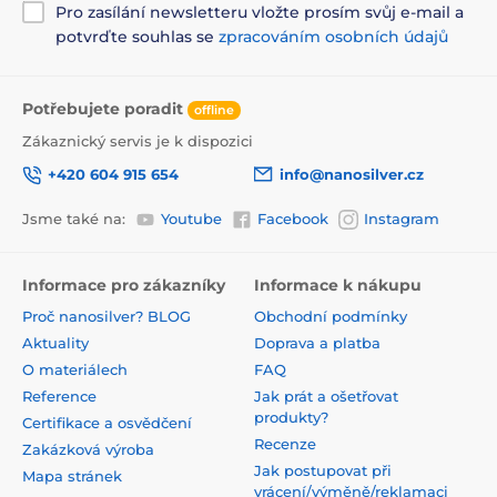
Pro zasílání newsletteru vložte prosím svůj e-mail a
potvrďte souhlas se
zpracováním osobních údajů
Potřebujete poradit
offline
Zákaznický servis je k dispozici
+420 604 915 654
info@nanosilver.cz
Jsme také na:
Youtube
Facebook
Instagram
Informace pro zákazníky
Informace k nákupu
Proč nanosilver? BLOG
Obchodní podmínky
Aktuality
Doprava a platba
O materiálech
FAQ
Reference
Jak prát a ošetřovat
produkty?
Certifikace a osvědčení
Recenze
Zakázková výroba
Jak postupovat při
Mapa stránek
vrácení/výměně/reklamaci