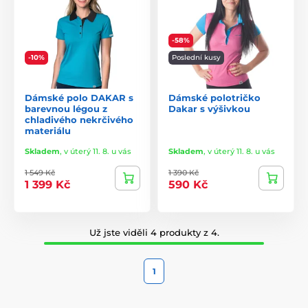
-58%
-10%
Poslední kusy
Dámské polo DAKAR s
Dámské polotričko
barevnou légou z
Dakar s výšivkou
chladivého nekrčivého
materiálu
Skladem
,
v úterý 11. 8. u vás
Skladem
,
v úterý 11. 8. u vás
1 549 Kč
1 390 Kč
1 399 Kč
590 Kč
Už jste viděli 4 produkty z 4.
1