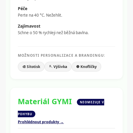
Péče
Perte na 40 °C. Nežehlit.
Zajímavost
Schne o 50 % rychleji než běžná bavlna.
MOŽNOSTI PERSONALIZACE A BRANDINGU:
🎨 Sítotisk
🪡 Výšivka
🔘 Knoflíčky
Materiál GYMI
NEOMEZUJE V
POHYBU
Prohlédnout produkty →