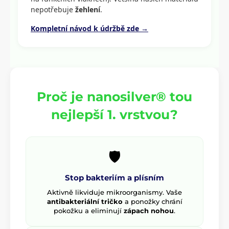
nepotřebuje
žehlení
.
Kompletní návod k údržbě zde →
Proč je nanosilver® tou
nejlepší 1. vrstvou?
🛡️
Stop bakteriím a plísním
Aktivně likviduje mikroorganismy. Vaše
antibakteriální tričko
a ponožky chrání
pokožku a eliminují
zápach nohou
.