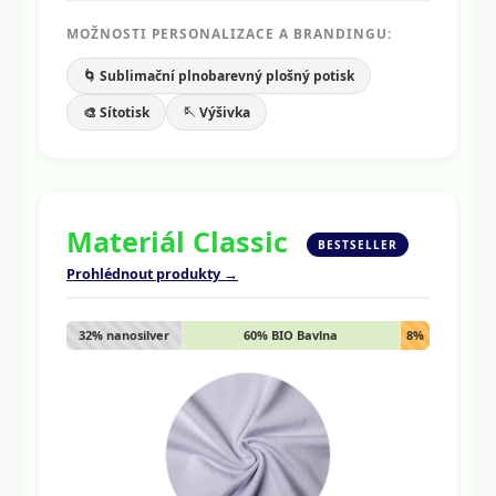
MOŽNOSTI PERSONALIZACE A BRANDINGU:
🌀 Sublimační plnobarevný plošný potisk
🎨 Sítotisk
🪡 Výšivka
Materiál Classic
BESTSELLER
Prohlédnout produkty →
32% nanosilver
60% BIO Bavlna
8%
Lycra