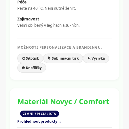
Péče
Perte na 40 °C. Není nutné žehlit.
Zajímavost
Velmi oblíbený v legínách a sukních.
MOŽNOSTI PERSONALIZACE A BRANDINGU:
🎨 Sítotisk
🌀 Sublimační tisk
🪡 Výšivka
🔘 Knoflíčky
Materiál Novyc / Comfort
ZIMNÍ SPECIALISTA
Prohlédnout produkty →