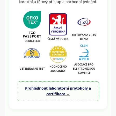
korektní a férový přístup a obchodní jednání.
TESTOVÁNO V TZÚ
BRNO
ČESKÝ VÝROBEK
OEKO-TEX®
ASOCIACE PRO
HODNOCENO
VETERINÁRNÍ TEST
ELEKTRONICKOU
ZÁKAZNÍKY
KOMERCI
Prohlédnout laboratorní protokoly a
certifikace →