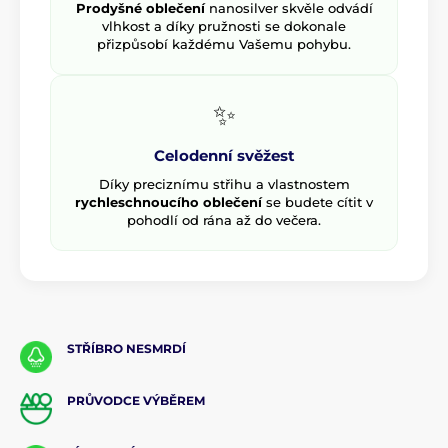
Prodyšné oblečení
nanosilver skvěle odvádí
vlhkost a díky pružnosti se dokonale
přizpůsobí každému Vašemu pohybu.
✨
Celodenní svěžest
Díky preciznímu střihu a vlastnostem
rychleschnoucího oblečení
se budete cítit v
pohodlí od rána až do večera.
STŘÍBRO NESMRDÍ
PRŮVODCE VÝBĚREM