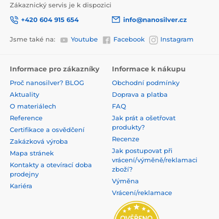
Zákaznický servis je k dispozici
+420 604 915 654
info@nanosilver.cz
Jsme také na:
Youtube
Facebook
Instagram
Informace pro zákazníky
Informace k nákupu
Proč nanosilver? BLOG
Obchodní podmínky
Aktuality
Doprava a platba
O materiálech
FAQ
Reference
Jak prát a ošetřovat
produkty?
Certifikace a osvědčení
Recenze
Zakázková výroba
Jak postupovat při
Mapa stránek
vrácení/výměně/reklamaci
Kontakty a otevírací doba
zboží?
prodejny
Výměna
Kariéra
Vrácení/reklamace