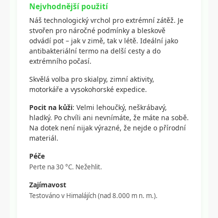
Nejvhodnější použití
Náš technologický vrchol pro extrémní zátěž. Je
stvořen pro náročné podmínky a bleskově
odvádí pot – jak v zimě, tak v létě. Ideální jako
antibakteriální termo na delší cesty a do
extrémního počasí.
Skvělá volba pro skialpy, zimní aktivity,
motorkáře a vysokohorské expedice.
Pocit na kůži
: Velmi lehoučký, neškrábavý,
hladký. Po chvíli ani nevnímáte, že máte na sobě.
Na dotek není nijak výrazné, že nejde o přírodní
materiál.
Péče
Perte na 30 °C. Nežehlit.
Zajímavost
Testováno v Himalájích (nad 8.000 m n. m.).