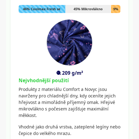
46% Coolmax Fresh se
45% Mikrovlákno
9%
stříbrem
Lycra
🧶 209 g/m²
Nejvhodnější použití
Produkty z materiálu Comfort a Novyc jsou
navrženy pro chladnější dny, kdy oceníte jejich
hřejivost a mimořádně příjemný omak. Hřejivé
mikrovlákno s počesem zajišťuje maximální
měkkost.
Vhodné jako druhá vrstva, zateplené legíny nebo
čepice do velkého mrazu.