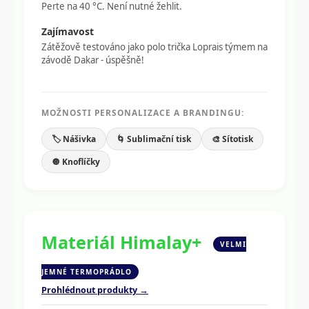
Perte na 40 °C. Není nutné žehlit.
Zajímavost
Zátěžově testováno jako polo trička Loprais týmem na
závodě Dakar - úspěšně!
MOŽNOSTI PERSONALIZACE A BRANDINGU:
🏷️ Nášivka
🌀 Sublimační tisk
🎨 Sítotisk
🔘 Knoflíčky
Materiál Himalay+
VELMI
JEMNÉ TERMOPRÁDLO
Prohlédnout produkty →