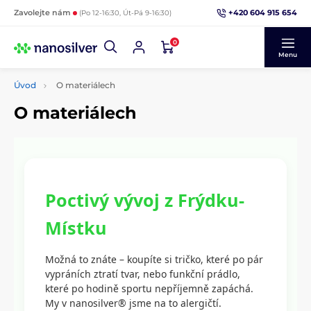
+420 604 915 654
Zavolejte nám
(Po 12-16:30, Út-Pá 9-16:30)
0
Menu
Úvod
O materiálech
O materiálech
Poctivý vývoj z Frýdku-
Místku
Možná to znáte – koupíte si tričko, které po pár
vypráních ztratí tvar, nebo funkční prádlo,
které po hodině sportu nepříjemně zapáchá.
My v nanosilver® jsme na to alergičtí.