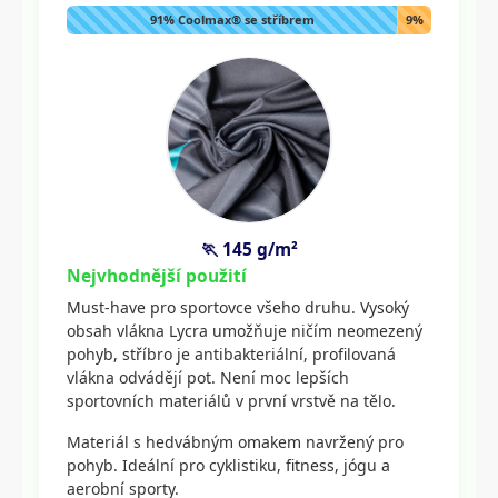
91% Coolmax® se stříbrem
9%
Lycra
🏃 145 g/m²
Nejvhodnější použití
Must-have pro sportovce všeho druhu. Vysoký
obsah vlákna Lycra umožňuje ničím neomezený
pohyb, stříbro je antibakteriální, profilovaná
vlákna odvádějí pot. Není moc lepších
sportovních materiálů v první vrstvě na tělo.
Materiál s hedvábným omakem navržený pro
pohyb. Ideální pro cyklistiku, fitness, jógu a
aerobní sporty.