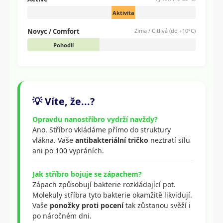
Aktivita
Novyc / Comfort
Zima / Citlivá (do +10°C)
Pohodlí
💡 Víte, že...?
Opravdu nanostříbro vydrží navždy?
Ano. Stříbro vkládáme přímo do struktury
vlákna. Vaše
antibakteriální tričko
neztratí sílu
ani po 100 vypráních.
Jak stříbro bojuje se zápachem?
Zápach způsobují bakterie rozkládající pot.
Molekuly stříbra tyto bakterie okamžitě likvidují.
Vaše
ponožky proti pocení
tak zůstanou svěží i
po náročném dni.