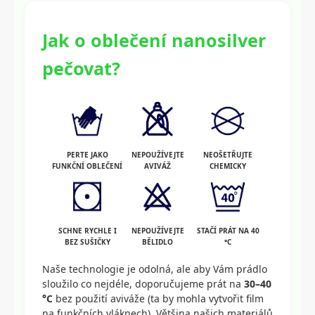
Jak o oblečení nanosilver
pečovat?
NEPOUŽÍVEJTE
NEOŠETŘUJTE
PERTE JAKO
AVIVÁŽ
CHEMICKY
FUNKČNÍ OBLEČENÍ
NEPOUŽÍVEJTE
STAČÍ PRÁT NA 40
SCHNE RYCHLE I
BĚLIDLO
°C
BEZ SUŠIČKY
Naše technologie je odolná, ale aby Vám prádlo
sloužilo co nejdéle, doporučujeme prát na
30–40
°C
bez použití aviváže (ta by mohla vytvořit film
na funkčních vláknech). Většina našich materiálů