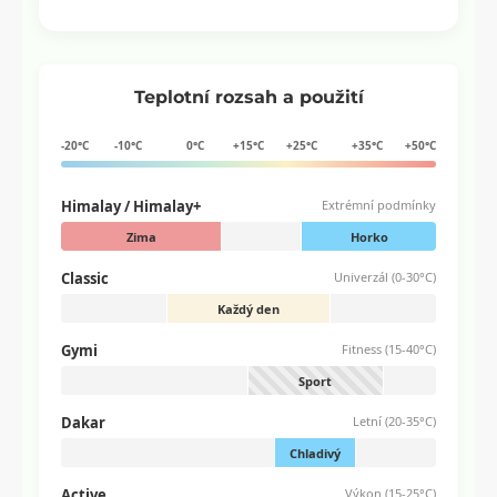
Teplotní rozsah a použití
-20°C
-10°C
0°C
+15°C
+25°C
+35°C
+50°C
Himalay / Himalay+
Extrémní podmínky
Zima
Horko
Classic
Univerzál (0-30°C)
Každý den
Gymi
Fitness (15-40°C)
Sport
Dakar
Letní (20-35°C)
Chladivý
Active
Výkon (15-25°C)