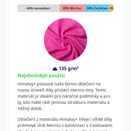
44% nanosilver
26% Merino
26% Coolmax
4%
Lycra
🏔️ 135 g/m²
Nejvhodnější použití
Himalay+ posouvá naše termo oblečení na
novou úroveň díky přidání merino vlny. Tento
materiál je ideální pro náročné podmínky a pro
ty, kdo máte rádi jemnou strukturu materiálu a
něžný dotek.
Oblečení z materiálu Himalay+ hřeje i vlhké díky
prémiové vlně Merino v kombinaci s Coolmaxem.