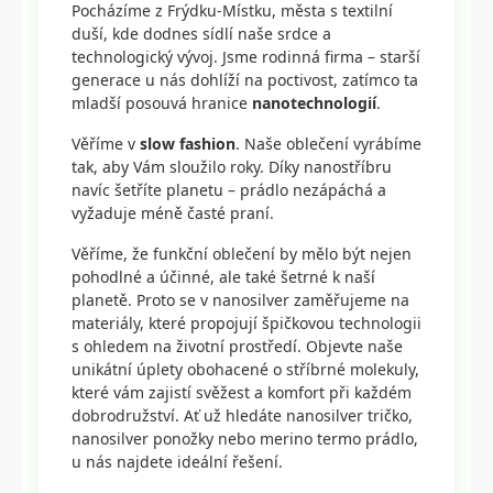
Pocházíme z Frýdku-Místku, města s textilní
duší, kde dodnes sídlí naše srdce a
technologický vývoj. Jsme rodinná firma – starší
generace u nás dohlíží na poctivost, zatímco ta
mladší posouvá hranice
nanotechnologií
.
Věříme v
slow fashion
. Naše oblečení vyrábíme
tak, aby Vám sloužilo roky. Díky nanostříbru
navíc šetříte planetu – prádlo nezápáchá a
vyžaduje méně časté praní.
Věříme, že funkční oblečení by mělo být nejen
pohodlné a účinné, ale také šetrné k naší
planetě. Proto se v nanosilver zaměřujeme na
materiály, které propojují špičkovou technologii
s ohledem na životní prostředí. Objevte naše
unikátní úplety obohacené o stříbrné molekuly,
které vám zajistí svěžest a komfort při každém
dobrodružství. Ať už hledáte nanosilver tričko,
nanosilver ponožky nebo merino termo prádlo,
u nás najdete ideální řešení.