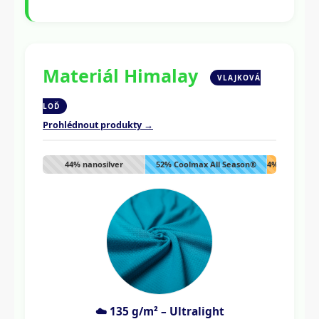
Materiál Himalay
VLAJKOVÁ
LOĎ
Prohlédnout produkty →
44% nanosilver
52% Coolmax All Season®
4%
Lycra
☁️ 135 g/m² – Ultralight