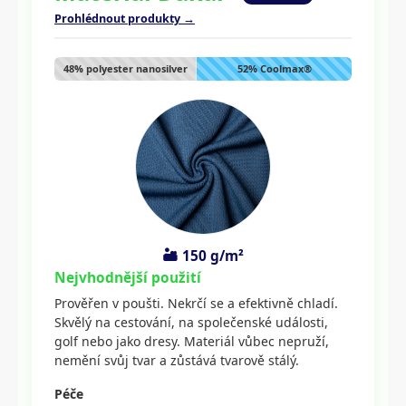
Prohlédnout produkty →
48% polyester nanosilver
52% Coolmax®
🏜️ 150 g/m²
Nejvhodnější použití
Prověřen v poušti. Nekrčí se a efektivně chladí.
Skvělý na cestování, na společenské události,
golf nebo jako dresy. Materiál vůbec nepruží,
nemění svůj tvar a zůstává tvarově stálý.
Péče