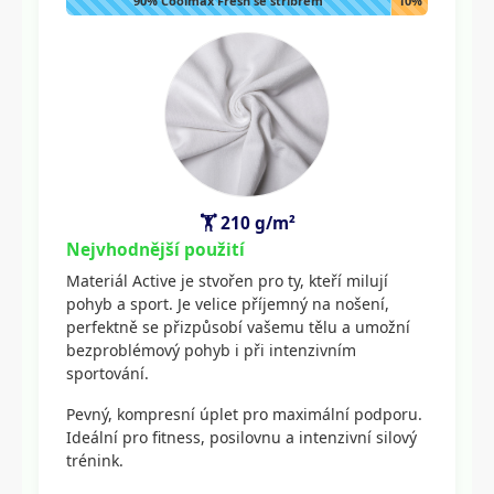
90% Coolmax Fresh se stříbrem
10%
Lycra
🏋️ 210 g/m²
Nejvhodnější použití
Materiál Active je stvořen pro ty, kteří milují
pohyb a sport. Je velice příjemný na nošení,
perfektně se přizpůsobí vašemu tělu a umožní
bezproblémový pohyb i při intenzivním
sportování.
Pevný, kompresní úplet pro maximální podporu.
Ideální pro fitness, posilovnu a intenzivní silový
trénink.