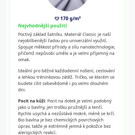
👕 170 g/m²
Nejvhodnější použití
Poctivý základ šatníku. Materiál Classic je naší
nejoblíbenější řadou pro univerzální využití.
Spojuje měkkost přírody a sílu nanotechnologie,
přičemž nepůsobí uměle a je velmi příjemný na
omak.
Ideální pro běžné každodenní nošení, cestování
a lehkou tréninkovou zátěž. Tričko, ve kterém se
budete cítit sebevědomě i po velmi dlouhém
dni.
Pocit na kůži
: Pocit na dotek je velmi podobný
jako u bavlny, jen trošku pružnější a tenčí.
Rychle usychá a nezůstává mokré, méně se krčí.
Bio bavlna je bez chemických povrchových
úprav, takže je extrémně jemná k pokožce bez
alerigických reakcí.