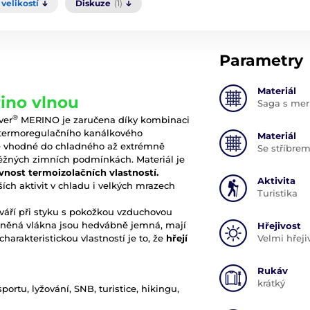
velikostí
Diskuze
(1)
Parametry
Materiál
ino vlnou
Saga s mer
®
ver
MERINO je zaručena díky kombinaci
a termoregulačního kanálkového
Materiál
 je vhodné do chladného až extrémně
Se stříbre
 běžných zimních podmínkách. Materiál je
tivnost termoizolačních vlastností.
Aktivita
ích aktivit v chladu i velkých mrazech
Turistika
váří při styku s pokožkou vzduchovou
. Vlněná vlákna jsou hedvábně jemná, mají
Hřejivost
harakteristickou vlastností je to, že
hřejí
Velmi hřeji
Rukáv
krátký
ortu, lyžování, SNB, turistice, hikingu,