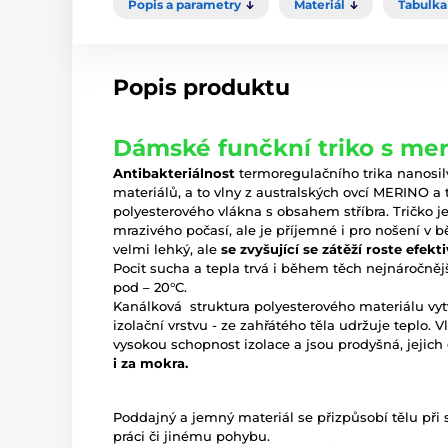
Popis a parametry
Materiál
Tabulka 
Popis produktu
Dámské funčkní triko s mer
Antibakteriálnost
termoregulačního trika nanosil
materiálů, a to vlny z australských ovcí MERINO 
polyesterového vlákna s obsahem stříbra. Tričko
mrazivého počasí, ale je příjemné i pro nošení v
velmi lehký, ale
se zvyšující se zátěží roste efek
Pocit sucha a tepla trvá i během těch nejnáročnějš
pod – 20°C.
Kanálková struktura polyesterového materiálu vyt
izolační vrstvu - ze zahřátého těla udržuje teplo
vysokou schopnost izolace a jsou prodyšná, jejich c
i za mokra.
Poddajný a jemný materiál se přizpůsobí tělu při sp
práci či jinému pohybu.