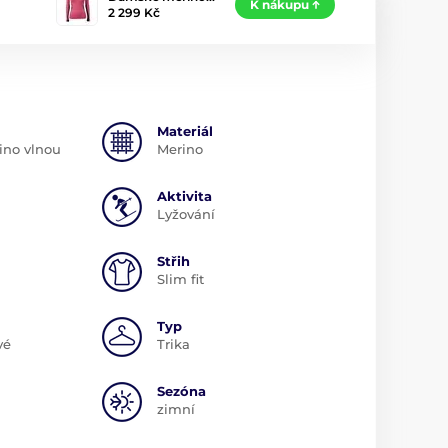
K nákupu
2 299 Kč
Materiál
ino vlnou
Merino
Aktivita
m
Lyžování
Střih
Slim fit
Typ
vé
Trika
Sezóna
zimní