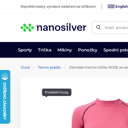
Největší český výrobce oblečení se stříbrem
🇬🇧 English
Např. produk
Sporty
Trička
Mikiny
Ponožky
Spodní prá
Úvod
Termo prádlo
Dámské merino tričko ROSE se zešt
Poslední kusy