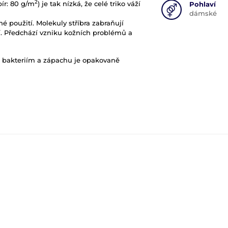
2
pír: 80 g/m
) je tak nízká, že celé triko váží
Pohlaví
dámské
é použití. Molekuly stříbra zabraňují
tí. Předchází vzniku kožních problémů a
i bakteriím a zápachu je opakovaně