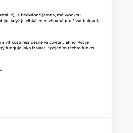
Austrálie), je hedvábně jemná, má vysokou
eje ikdyž je vlhká, není vhodná pro život bakterií.
a vlhkosti než běžné válcovité vlákno. Pot je
rý funguje jako izolace. Spojením těchto funkcí
y.