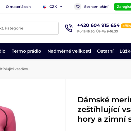
O materiálech
Seznam přání
Zaregist
CZK
+420 604 915 654
offli
t, kategorie
Po 12-16:30, Út-Pá 9-16:30
dlo
Termo prádlo
Nadměrné velikosti
Ostatní
Lůžk
íhlující vsadkou
Dámské merin
zeštíhlující 
hory a zimní 