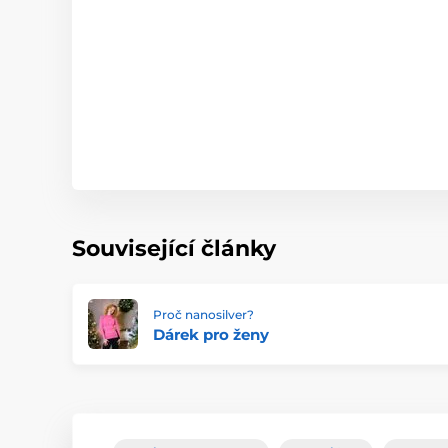
Související články
Proč nanosilver?
Dárek pro ženy