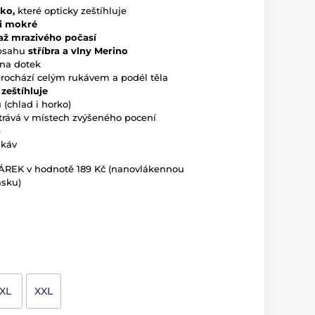
čko,
které opticky zeštíhluje
 i mokré
až mrazivého počasí
obsahu
stříbra a vlny Merino
 na dotek
prochází celým rukávem a podél těla
é
zeštíhluje
 (chlad i horko)
trává v místech zvýšeného pocení
e
ukáv
DÁREK v hodnotě 189 Kč (nanovlákennou
asku)
XL
XXL