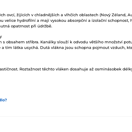
ch ovcí, žijících v chladnějších a vlhčích oblastech (Nový Zéland, 
 velice hydrofilní a mají vysokou absorpční a izolační schopnost, hř
utná opatrnost při údržbě.
y
 s obsahem stříbra. Kanálky slouží k odvodu většího množství potu 
 a tím látka usychá. Dutá vlákna jsou schopna pojmout vzduch, kte
lastičnost. Roztažnost těchto vláken dosahuje až osminásobek délk
dlo?