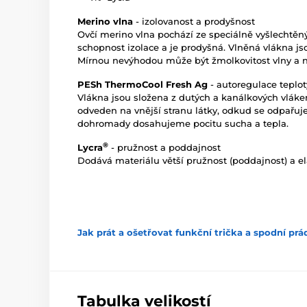
Merino vlna
- izolovanost a prodyšnost
Ovčí merino vlna pochází ze speciálně vyšlechtěný
schopnost izolace a je prodyšná. Vlněná vlákna jsou
Mírnou nevýhodou může být žmolkovitost vlny a n
PESh ThermoCool Fresh Ag
- autoregulace teplot
Vlákna jsou složena z dutých a kanálkových vláken
odveden na vnější stranu látky, odkud se odpařuje
dohromady dosahujeme pocitu sucha a tepla.
®
Lycra
- pružnost a poddajnost
Dodává materiálu větší pružnost (poddajnost) a e
Jak prát a ošetřovat funkční trička a spodní prá
Tabulka velikostí