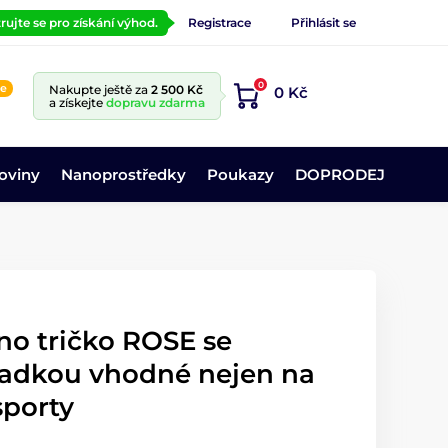
rujte se pro získání výhod.
Registrace
Přihlásit se
0
ne
Nakupte ještě za
2 500 Kč
0 Kč
a získejte
dopravu zdarma
oviny
Nanoprostředky
Poukazy
DOPRODEJ
o tričko ROSE se
vsadkou vhodné nejen na
sporty