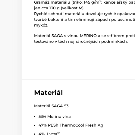
2
Gramáž materiálu (triko: 145 g/m
; kancelářský pa
jen cca 130 g (velikost M).
Rychlé schnutí materiálu dovoluje rychlé opakovan
tvorbě bakterií a tím eliminují zápach po uschnu
mykóz.
Materiál SAGA s vlnou MERINO a se stříbrem prot
testováno v těch nejnáročnějších podmínkách.
Materiál
Materiál SAGA 53
53% Merino vlna
47% PESh ThermoCool Fresh Ag
®
4% Lycra