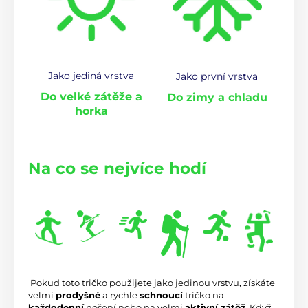
Jako jediná vrstva
Jako první vrstva
Do velké zátěže a
Do zimy a chladu
horka
Na co se nejvíce hodí
 Pokud toto tričko použijete jako jedinou vrstvu, získáte 
velmi 
prodyšné
 a rychle 
schnoucí
 tričko na 
každodenní
 nošení nebo na velmi 
aktivní zátěž
. Když 