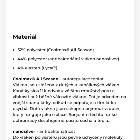
Materiál
52% polyester (Coolmax® All Season)
44% polyester (antibakteriální vlákno nanosilver)
®
4% elastan (Lycra
)
Coolmax® All Season
- autoregulace teplot
Vlákna jsou složena z dutých a kanálkových vláken.
Kanálky slouží k odvodu většího množství potu a
vlhkosti než běžné válcovité vlákno. Pot je odveden na
vnější stranu látky, odkud se odpařuje a tím látka
usychá. Dutá vlákna jsou schopna pojmout vzduch,
který funguje jako izolace. Spojením těchto funkcí
dohromady dosahujeme pocitu sucha a tepla.
nanosilver
- antibakteriálnost
Do vláken polyesteru jsou pevně uchyceny molekuly