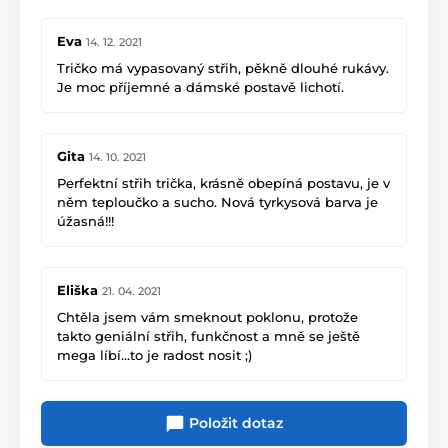
nemusíme prát. Pro naše účely po všech
stránkách skvělý kup. Díky. Dva na moto.
Eva
14. 12. 2021
Tričko má vypasovaný střih, pěkně dlouhé rukávy.
Je moc příjemné a dámské postavě lichotí.
Gita
14. 10. 2021
Perfektní střih trička, krásně obepíná postavu, je v
něm teploučko a sucho. Nová tyrkysová barva je
úžasná!!!
Eliška
21. 04. 2021
Chtěla jsem vám smeknout poklonu, protože
takto geniální střih, funkčnost a mně se ještě
mega líbí...to je radost nosit ;)
Položit dotaz