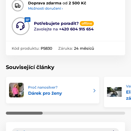
Doprava zdarma
od
2 500 Kč
Možnosti doručení ›
Potřebujete poradit?
offline
Zavolejte na
+420 604 915 654
Kód produktu:
P5830
Záruka:
24 měsíců
Související články
Va
Proč nanosilver?
El
Dárek pro ženy
zá