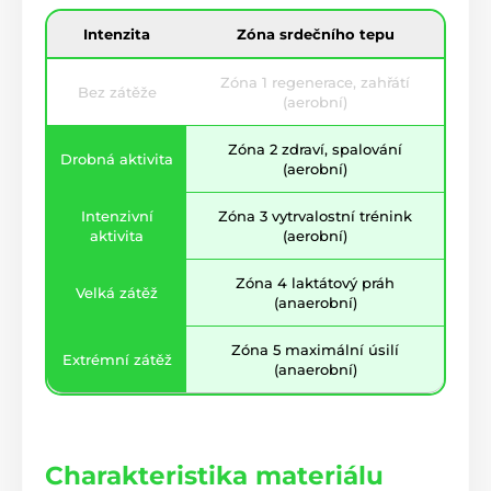
Intenzita
Zóna srdečního tepu
Zóna 1 regenerace, zahřátí
Bez zátěže
(aerobní)
Zóna 2 zdraví, spalování
Drobná aktivita
(aerobní)
Intenzivní
Zóna 3 vytrvalostní trénink
aktivita
(aerobní)
Zóna 4 laktátový práh
Velká zátěž
(anaerobní)
Zóna 5 maximální úsilí
Extrémní zátěž
(anaerobní)
Charakteristika materiálu