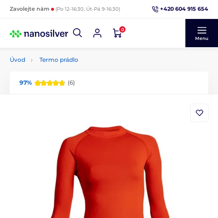
+420 604 915 654
Zavolejte nám
(Po 12-16:30, Út-Pá 9-16:30)
0
Menu
Úvod
Termo prádlo
97%
(6)