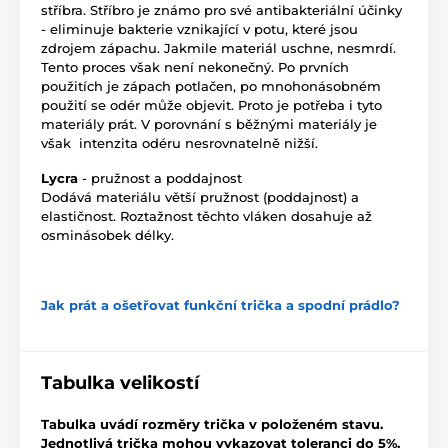
stříbra. Stříbro je známo pro své antibakteriální účinky
- eliminuje bakterie vznikající v potu, které jsou
zdrojem zápachu. Jakmile materiál uschne, nesmrdí.
Tento proces však není nekonečný. Po prvních
použitích je zápach potlačen, po mnohonásobném
použití se odér může objevit. Proto je potřeba i tyto
materiály prát. V porovnání s běžnými materiály je
však intenzita odéru nesrovnatelně nižší.
Lycra
- pružnost a poddajnost
Dodává materiálu větší pružnost (poddajnost) a
elastičnost. Roztažnost těchto vláken dosahuje až
osminásobek délky.
Jak prát a ošetřovat funkční trička a spodní prádlo?
Tabulka velikostí
Tabulka uvádí rozměry trička v položeném stavu.
Jednotlivá trička mohou vykazovat toleranci do 5%.