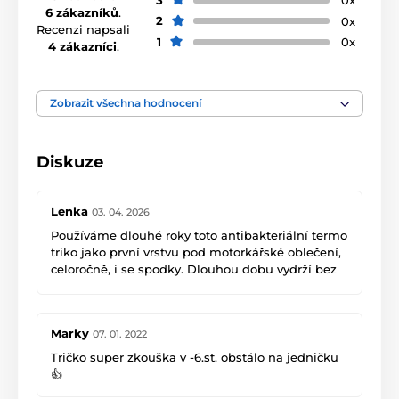
0x
6 zákazníků
.
2
0x
Recenzi napsali
1
0x
4 zákazníci
.
Zobrazit všechna hodnocení
Diskuze
Lenka
03. 04. 2026
Používáme dlouhé roky toto antibakteriální termo
triko jako první vrstvu pod motorkářské oblečení,
celoročně, i se spodky. Dlouhou dobu vydrží bez
zápachu, když se zpotíme tak nestudí a rychle
uschne - což je výhoda na našich
nekolikatýdenních cestách, kdy se většinou každý
Marky
07. 01. 2022
den přesouváme a potřebujeme vyprat. Další
výhodou je malý objem a nízká hmotnost - na
Tričko super zkouška v -6.st. obstálo na jedničku
motorce máme omezený skladovací prostor a
👍
takhle stačí 3 soupravy a i v horku 10- 12 dnů