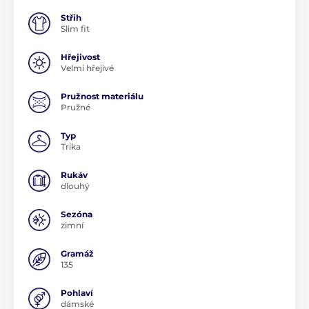
Střih
Slim fit
Hřejivost
Velmi hřejivé
Pružnost materiálu
Pružné
Typ
Trika
Rukáv
dlouhý
Sezóna
zimní
Gramáž
135
Pohlaví
dámské