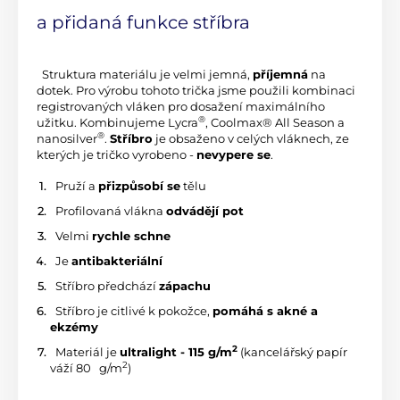
a přidaná funkce stříbra
 Struktura materiálu je velmi jemná, 
příjemná
 na 
dotek. Pro výrobu tohoto trička jsme použili kombinaci 
registrovaných vláken pro dosažení maximálního 
®
užitku. Kombinujeme Lycra
, Coolmax® All Season a 
®
nanosilver
. 
Stříbro
 je obsaženo v celých vláknech, ze 
kterých je tričko vyrobeno - 
nevypere se
.
 Pruží a 
přizpůsobí se
 tělu
 Profilovaná vlákna 
odvádějí pot
 Velmi 
rychle schne
 Je 
antibakteriální
 Stříbro předchází 
zápachu
 Stříbro je citlivé k pokožce, 
pomáhá s akné a 
ekzémy
2
 Materiál je 
ultralight - 115 g/m
 (kancelářský papír 
2
váží 80 
 g/m
)