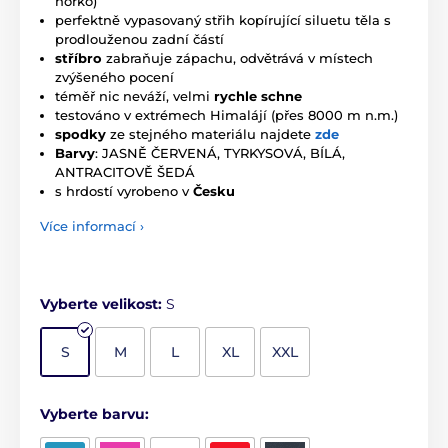
horko)
perfektně vypasovaný střih kopírující siluetu těla s
prodlouženou zadní částí
stříbro
zabraňuje zápachu, odvětrává v místech
zvýšeného pocení
téměř nic neváží, velmi
rychle schne
testováno v extrémech Himalájí (přes 8000 m n.m.)
spodky
ze stejného materiálu najdete
zde
Barvy
: JASNĚ ČERVENÁ, TYRKYSOVÁ, BÍLÁ,
ANTRACITOVĚ ŠEDÁ
s hrdostí vyrobeno v
Česku
Více informací ›
Vyberte velikost:
S
S
M
L
XL
XXL
Vyberte barvu: