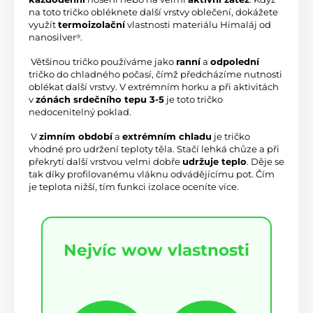
na toto tričko obléknete další vrstvy oblečení, dokážete 
využít 
termoizolační
 vlastnosti materiálu Himaláj od 
nanosilver
.
®
 Většinou tričko používáme jako 
ranní
 a 
odpolední
tričko do chladného počasí, čímž předcházíme nutnosti 
oblékat další vrstvy. V extrémním horku a při aktivitách 
v 
zónách srdečního tepu 3-5
 je toto tričko 
nedocenitelný poklad.
 V 
zimním období
 a 
extrémním chladu
 je tričko 
vhodné pro udržení teploty těla. Stačí lehká chůze a při 
překrytí další vrstvou velmi dobře 
udržuje teplo
. Děje se 
tak díky profilovanému vláknu odvádějícímu pot. Čím 
je teplota nižší, tím funkci izolace oceníte více.
Nejvíc wow vlastnosti