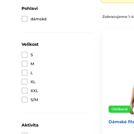
Pohlaví
Zobrazujeme 1-4
dámské
Velikost
S
M
L
XL
XXL
S/M
Oblíbené
Dámské fitn
Aktivita