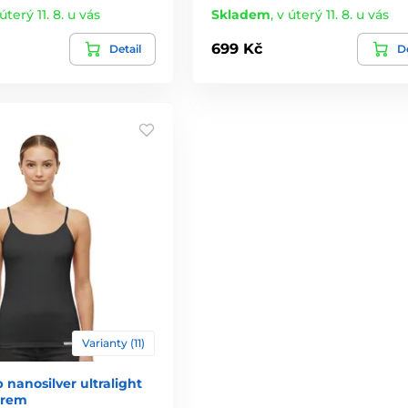
úterý 11. 8. u vás
Skladem
,
v úterý 11. 8. u vás
699 Kč
Detail
De
Varianty (11)
nanosilver ultralight
brem