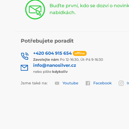
Buďte první, kdo se dozví o novi
nabídkách.
Potřebujete poradit
+420 604 915 654
offline
Zavolejte nám
Po 12-16:30, Út-Pá 9-16:30
info@nanosilver.cz
nebo pište
kdykoliv
Jsme také na:
Youtube
Facebook
I