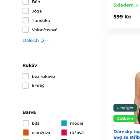
Běh
Skladem
,
v 
Jóga
599 Kč
Turistika
Volnočasové
Dalších (2)
Rukáv
bez rukávu
krátký
Ultralight
Barva
Oblíbené
bílá
modrá
Dámský top 
oranžová
růžová
66g se stří