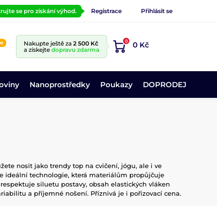
rujte se pro získání výhod.
Registrace
Přihlásit se
0
ne
Nakupte ještě za
2 500 Kč
0 Kč
a získejte
dopravu zdarma
oviny
Nanoprostředky
Poukazy
DOPRODEJ
e nosit jako trendy top na cvičení, jógu, ale i ve
e ideální technologie, která materiálům propůjčuje
respektuje siluetu postavy, obsah elastických vláken
variabilitu a příjemné nošení. Příznivá je i pořizovací cena.