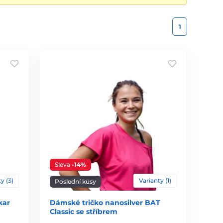
1
Sleva
-14%
y (3)
Varianty (1)
Poslední kusy
kar
Dámské tričko nanosilver BAT
Classic se stříbrem