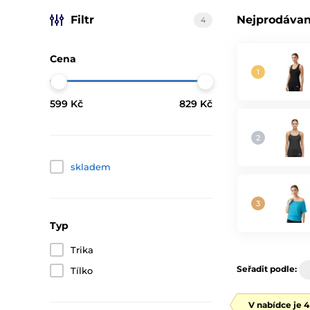
Filtr
Nejprodávan
4
Cena
599 Kč
829 Kč
skladem
Typ
Trika
Seřadit podle:
Tílko
V nabídce je 