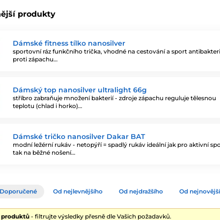
ější produkty
Dámské fitness tílko nanosilver
sportovní ráz funkčního trička, vhodné na cestování a sport antibakteri
proti zápachu…
Dámský top nanosilver ultralight 66g
stříbro zabraňuje množení bakterií - zdroje zápachu reguluje tělesnou
teplotu (chlad i horko)…
Dámské tričko nanosilver Dakar BAT
modní ležérní rukáv - netopýří = spadlý rukáv ideální jak pro aktivní spo
tak na běžné nošení…
Doporučené
Od nejlevnějšího
Od nejdražšího
Od nejnovějš
4 produktů
- filtrujte výsledky přesně dle Vašich požadavků.