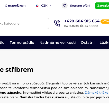
O materiálech
Seznam přání
Zaregist
CZK
+420 604 915 654
offli
t, kategorie
Po 12-16:30, Út-Pá 9-16:30
dlo
Termo prádlo
Nadměrné velikosti
Ostatní
Lůžk
e stříbrem
 využít na mnoho způsobů. Elegantní top ve výrazných barvách můžet
 oceníte komfortní termo vrstvu pod dalším oblečením. Nanosilver j
nému zápachu
, hromadění vlhkosti a pocitu chladna.
Dámské tričko
časté praní.
Dámská trička bez rukávů
si jistě oblíbíte pro jejich 