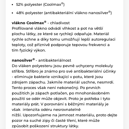
®
52% polyester (Coolmax
)
®
48% polyester (antibakteriální vlákno nanosilver
)
®
vlákno Coolmax
- chladivost
Profilované vlákno odvádí vlhkost a pot na větší
plochu látky, ze které se rychleji odpařuje. Materiál
rychle schne a díky tomu umožňují lepší autoregulaci
teploty, což příznivě podporuje tepovou frekvenci a
tím fyzický výkon.
®
nanosilver
- antibakteriálnost
Do vláken polyesteru jsou pevně uchyceny molekuly
stříbra. Stříbro je známo pro své antibakteriální účinky
- eliminuje bakterie vznikající v potu, které jsou
zdrojem zápachu. Jakmile materiál uschne, nesmrdí.
Tento proces však není nekonečný. Po prvních
použitích je zápach potlačen, po mnohonásobném
použití se odér může objevit. Proto je potřeba i tyto
materiály prát. V porovnání s běžnými materiály je
však intenzita odéru nesrovnatelně
nižší. Upozorňujeme na jemnost materiálu, proto dejte
pozor na suché zipy či časté tření, které může
způsobit poškození struktury látky.