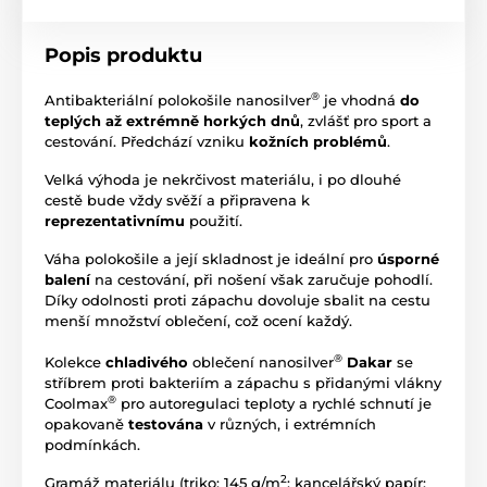
Popis produktu
®
Antibakteriální polokošile nanosilver
je vhodná
do
teplých až extrémně horkých dnů
, zvlášť pro sport a
cestování. Předchází vzniku
kožních problémů
.
Velká výhoda je nekrčivost materiálu, i po dlouhé
cestě bude vždy svěží a připravena k
reprezentativnímu
použití.
Váha polokošile a její skladnost je ideální pro
úsporné
balení
na cestování, při nošení však zaručuje pohodlí.
Díky odolnosti proti zápachu dovoluje sbalit na cestu
menší množství oblečení, což ocení každý.
®
Kolekce
chladivého
oblečení nanosilver
Dakar
se
stříbrem proti bakteriím a zápachu s přidanými vlákny
®
Coolmax
pro autoregulaci teploty a rychlé schnutí je
opakovaně
testována
v různých, i extrémních
podmínkách.
2
Gramáž materiálu (triko: 145 g/m
; kancelářský papír: