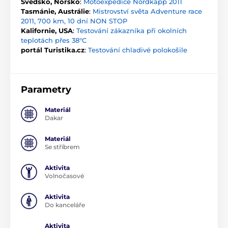
Švédsko, Norsko
:
Motoexpedice Nordkapp 2011
Tasmánie, Austrálie
:
Mistrovství světa Adventure race
2011, 700 km, 10 dní NON STOP
Kalifornie, USA
:
Testování zákazníka při okolních
teplotách přes 38°C
portál Turistika.cz
:
Testování chladivé polokošile
Parametry
Materiál
Dakar
Materiál
Se stříbrem
Aktivita
Volnočasové
Aktivita
Do kanceláře
Aktivita