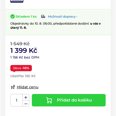
Možnosti dopravy ›
Skladem 1 ks
Objednávky do 10. 8. 06:00, předpokládané dodání:
u vás v
úterý 11. 8.
1 549 Kč
1 399 Kč
1 156 Kč bez DPH
Sleva
-10%
Ušetříte 150 Kč
Hlídat cenu
Přidat do košíku