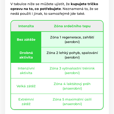
V tabulce níže se můžete ujistit, že
kupujete tričko
opravu na to, co potřebujete
. Neznamená to, že se
nedá použít i jinak, to samozřejmě jde také.
Intenzita
Zóna srdečního tepu
Zóna 1 regenerace, zahřátí
Bez zátěže
(aerobní)
Drobná
Zóna 2 lehký pohyb, spalování
aktivita
(aerobní)
Intenzivní
Zóna 3 vytrvalostní trénink
aktivita
(aerobní)
Zóna 4 laktátový práh
Velká zátěž
(anaerobní)
Extrémní
Zóna 5 maximální úsilí
zátěž
(anaerobní)