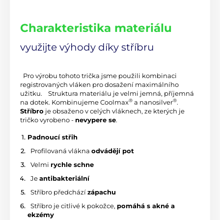
Charakteristika materiálu
využijte výhody díky stříbru
 Pro výrobu tohoto trička jsme použili kombinaci 
registrovaných vláken pro dosažení maximálního 
užitku. 
 Struktura materiálu je velmi jemná, příjemná 
®
®
na dotek.
 Kombinujeme Coolmax
 a nanosilver
. 
Stříbro
 je obsaženo v celých vláknech, ze kterých je 
tričko vyrobeno - 
nevypere se
.
Padnoucí střih
 Profilovaná vlákna 
odvádějí pot
 Velmi 
rychle schne
 Je 
antibakteriální
 Stříbro předchází 
zápachu
 Stříbro je citlivé k pokožce, 
pomáhá s akné a 
ekzémy