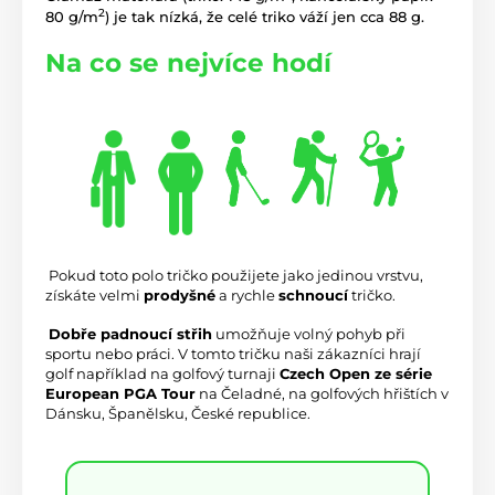
2
80 g/m
) je tak nízká, že celé triko váží jen cca 88 g.
Na co se nejvíce hodí
 Pokud toto polo tričko použijete jako jedinou vrstvu, 
získáte velmi 
prodyšné
 a rychle 
schnoucí
 tričko.
Dobře padnoucí střih
 umožňuje volný pohyb při 
sportu nebo práci. V tomto tričku naši zákazníci hrají 
golf například na g
ol
fový turnaji 
Czech Open ze série 
European PGA Tour
 na Čeladné, na golfových hřištích v 
Dánsku, Španělsku, České republice.