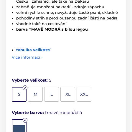
Česku i zahraničí, ale také na Dakaru
zabraňuje množení bakterií - zdroje zápachu
velmi rychle schne, nevyžaduje časté praní, skladné
pohodlný střih s prodlouženou zadní částí na bedra
vhodné také na cestování
barva
TMAVĚ MODRÁ s bílou légou
tabulka velikostí
Více informací ›
Vyberte velikost:
S
S
M
L
XL
XXL
Vyberte barvu:
tmavě modrá/bílá