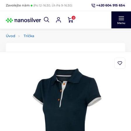
+420 604 915 654
Zavolejte nám
(Po 12-16:30, Út-Pá 9-16:30)
0
Menu
Úvod
Trička