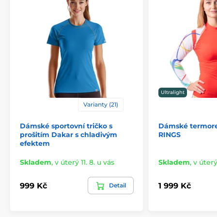
Ultralight
Varianty (21)
Dámské sportovní tričko s
Dámské termore
prošitím Dakar s chladivým
RINGS
efektem
Skladem
,
v úterý 11. 8. u vás
Skladem
,
v úterý
999 Kč
1 999 Kč
Detail