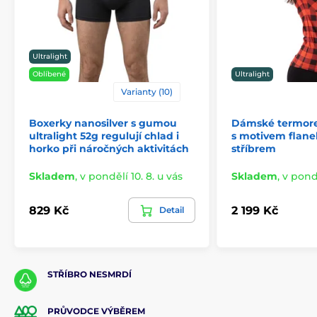
Ultralight
Oblíbené
Ultralight
Varianty (10)
Boxerky nanosilver s gumou
Dámské termore
ultralight 52g regulují chlad i
s motivem flanel
horko při náročných aktivitách
stříbrem
Skladem
,
v pondělí 10. 8. u vás
Skladem
,
v pondě
829 Kč
2 199 Kč
Detail
STŘÍBRO NESMRDÍ
PRŮVODCE VÝBĚREM