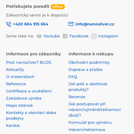
Potřebujete poradit
offline
Zákaznický servis je k dispozici
+420 604 915 654
info@nanosilver.cz
Jsme také na:
Youtube
Facebook
Instagram
Informace pro zákazníky
Informace k nákupu
Proč nanosilver? BLOG
Obchodní podmínky
Aktuality
Doprava a platba
O materiálech
FAQ
Reference
Jak prát a ošetřovat
produkty?
Certifikace a osvědčení
Recenze
Zakázková výroba
Jak postupovat při
Mapa stránek
vrácení/výměně/reklamaci
Kontakty a otevírací doba
zboží?
prodejny
Formulář pro výměnu
Kariéra
Vrácení/reklamace