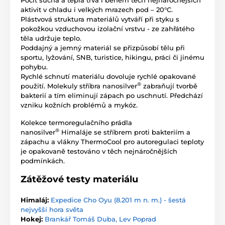
Pocit sucha a tepla trvá i během těch nejnáročnějších
aktivit v chladu i velkých mrazech pod – 20°C.
Plástvová struktura materiálů vytváří při styku s
pokožkou vzduchovou izolační vrstvu - ze zahřátého
těla udržuje teplo.
Poddajný a jemný materiál se přizpůsobí tělu při
sportu, lyžování, SNB, turistice, hikingu, práci či jinému
pohybu.
Rychlé schnutí materiálu dovoluje rychlé opakované
®
použití. Molekuly stříbra nanosilver
zabraňují tvorbě
bakterií a tím eliminují zápach po uschnutí. Předchází
vzniku kožních problémů a mykóz.
Kolekce termoregulačního prádla
®
nanosilver
Himaláje se stříbrem proti bakteriím a
zápachu a vlákny ThermoCool pro autoregulaci teploty
je opakovaně testováno v těch nejnáročnějších
podmínkách.
Zátěžové testy materiálu
Himaláj:
Expedice Cho Oyu (8.201 m n. m.) - šestá
nejvyšší hora světa
Hokej:
Brankář Tomáš Duba, Lev Poprad