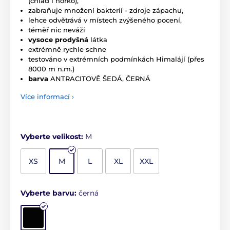
(chlad i horko),
zabraňuje množení bakterií - zdroje zápachu,
lehce odvětrává v místech zvýšeného pocení,
téměř nic neváží
vysoce prodyšná
látka
extrémně rychle schne
testováno v extrémních podmínkách Himalájí (přes
8000 m n.m.)
barva
ANTRACITOVĚ ŠEDÁ, ČERNÁ
Více informací ›
Vyberte velikost:
M
XS
M
L
XL
XXL
Vyberte barvu:
černá