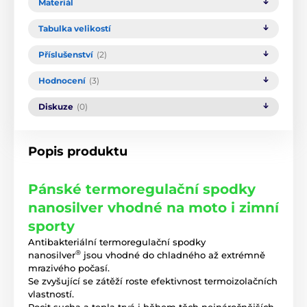
Materiál
Tabulka velikostí
Příslušenství
(2)
Hodnocení
(3)
Diskuze
(0)
Popis produktu
Pánské termoregulační spodky
nanosilver vhodné na moto i zimní
sporty
Antibakteriální termoregulační spodky
®
nanosilver
jsou vhodné do chladného až extrémně
mrazivého počasí.
Se zvyšující se zátěží roste efektivnost termoizolačních
vlastností.