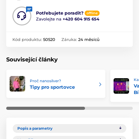
Potřebujete poradit?
offline
Zavolejte na
+420 604 915 654
Kód produktu:
50520
Záruka:
24 měsíců
Související články
Ka
Proč nanosilver?
Va
Tipy pro sportovce
Bí
Popis a parametry