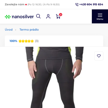
+420 604 915 654
Zavolejte nám
(Po 12-16:30, Út-Pá 9-16:30)
0
Menu
Úvod
Termo prádlo
100%
(3)