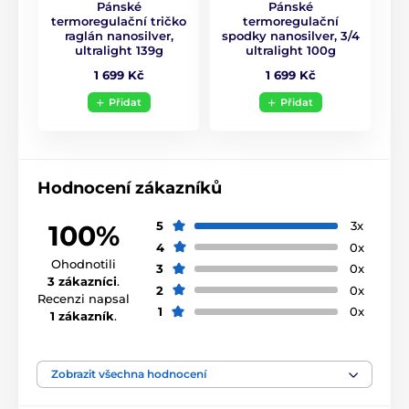
Pánské
Pánské
termoregulační tričko
termoregulační
raglán nanosilver,
spodky nanosilver, 3/4
ultralight 139g
ultralight 100g
1 699 Kč
1 699 Kč
Přidat
Přidat
Hodnocení zákazníků
5
3x
100%
4
0x
Ohodnotili
3
0x
3 zákazníci
.
2
0x
Recenzi napsal
1
0x
1 zákazník
.
Zobrazit všechna hodnocení