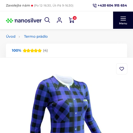
+420 604 915 654
Zavolejte nám
(Po 12-16:30, Út-Pá 9-16:30)
0
Menu
Úvod
Termo prádlo
100%
(4)