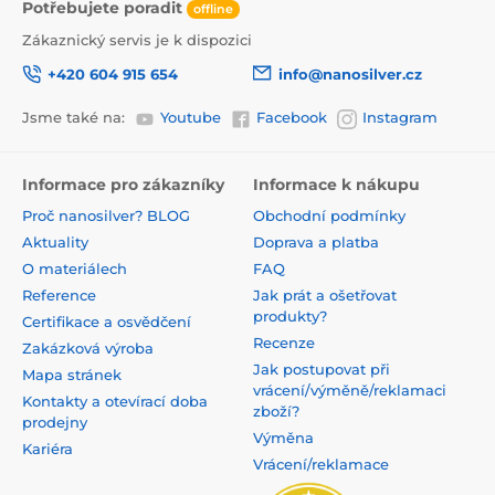
Potřebujete poradit
offline
Zákaznický servis je k dispozici
+420 604 915 654
info@nanosilver.cz
Jsme také na:
Youtube
Facebook
Instagram
Informace pro zákazníky
Informace k nákupu
Proč nanosilver? BLOG
Obchodní podmínky
Aktuality
Doprava a platba
O materiálech
FAQ
Reference
Jak prát a ošetřovat
produkty?
Certifikace a osvědčení
Recenze
Zakázková výroba
Jak postupovat při
Mapa stránek
vrácení/výměně/reklamaci
Kontakty a otevírací doba
zboží?
prodejny
Výměna
Kariéra
Vrácení/reklamace