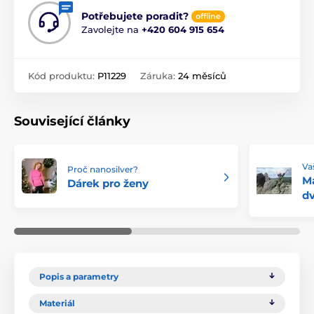
Potřebujete poradit?
offline
Zavolejte na
+420 604 915 654
Kód produktu:
P11229
Záruka:
24 měsíců
Související články
Va
Proč nanosilver?
M
Dárek pro ženy
dv
Popis a parametry
Materiál