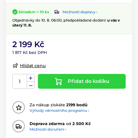
Možnosti dopravy ›
Skladem > 10 ks
Objednávky do 10. 8. 06:00, předpokládané dodání:
u vás v
úterý 11. 8.
2 199 Kč
1 817 Kč bez DPH
Hlídat cenu
Přidat do košíku
Za nákup získáte
2199 bodů
Výhody věrnostního programu ›
Doprava zdarma
od
2 500 Kč
Možnosti doručení ›