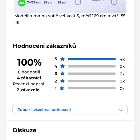
Modelka má na sobě velikost S, měří 169 cm a váží 55
kg.
Hodnocení zákazníků
5
4x
100%
4
0x
Ohodnotili
3
0x
4 zákazníci
.
2
0x
Recenzi napsali
1
0x
2 zákazníci
.
Zobrazit všechna hodnocení
Diskuze