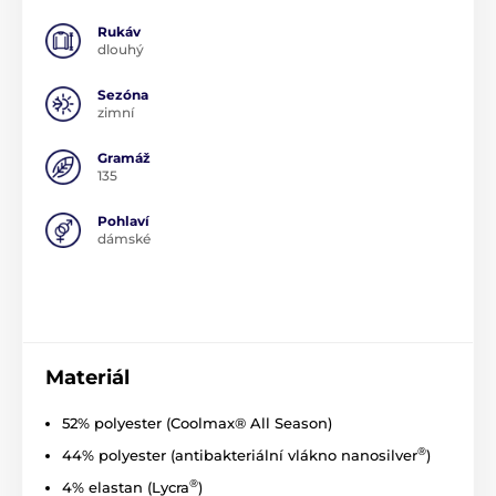
Rukáv
dlouhý
Sezóna
zimní
Gramáž
135
Pohlaví
dámské
Materiál
52% polyester (Coolmax® All Season)
®
44% polyester (antibakteriální vlákno nanosilver
)
®
4% elastan (Lycra
)