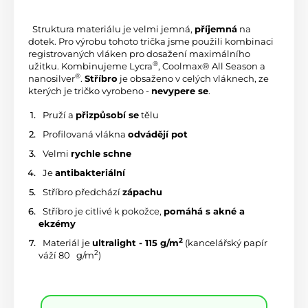
 Struktura materiálu je velmi jemná, 
příjemná
 na 
dotek. Pro výrobu tohoto trička jsme použili kombinaci 
registrovaných vláken pro dosažení maximálního 
®
užitku. Kombinujeme Lycra
, Coolmax® All Season a 
®
nanosilver
. 
Stříbro
 je obsaženo v celých vláknech, ze 
kterých je tričko vyrobeno - 
nevypere se
.
 Pruží a 
přizpůsobí se
 tělu
 Profilovaná vlákna 
odvádějí pot
 Velmi 
rychle schne
 Je 
antibakteriální
 Stříbro předchází 
zápachu
 Stříbro je citlivé k pokožce, 
pomáhá s akné a 
ekzémy
2
 Materiál je 
ultralight - 115 g/m
 (kancelářský papír 
2
váží 80 
 g/m
)