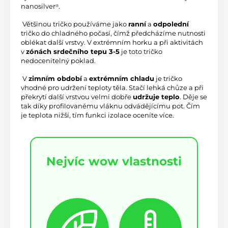
nanosilver
.
®
 Většinou tričko používáme jako 
ranní
 a 
odpolední
tričko do chladného počasí, čímž předcházíme nutnosti 
oblékat další vrstvy. V extrémním horku a při aktivitách 
v 
zónách srdečního tepu 3-5
 je toto tričko 
nedocenitelný poklad.
 V 
zimním období
 a 
extrémním chladu
 je tričko 
vhodné pro udržení teploty těla. Stačí lehká chůze a při 
překrytí další vrstvou velmi dobře 
udržuje teplo
. Děje se 
tak díky profilovanému vláknu odvádějícímu pot. Čím 
je teplota nižší, tím funkci izolace oceníte více.
Nejvíc wow vlastnosti