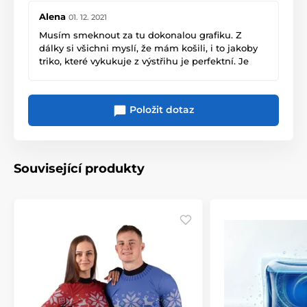
Alena
01. 12. 2021
Musím smeknout za tu dokonalou grafiku. Z
dálky si všichni myslí, že mám košili, i to jakoby
triko, které vykukuje z výstřihu je perfektní. Je
lehoučké, ale teplé, využívám i ty prodloužené
rukávy.
Položit dotaz
Související produkty