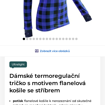
Zobrazit více obrázků
Ultralight
Dámské termoregulační
tričko s motivem flanelová
košile se stříbrem
potisk
flanelové košile k nerozeznání od skutečné