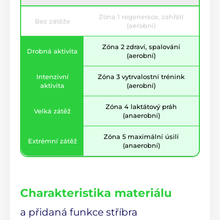
Zóna 1 regenerace, zahřátí
Bez zátěže
(aerobní)
Zóna 2 zdraví, spalování
Drobná aktivita
(aerobní)
Intenzivní
Zóna 3 vytrvalostní trénink
aktivita
(aerobní)
Zóna 4 laktátový práh
Velká zátěž
(anaerobní)
Zóna 5 maximální úsilí
Extrémní zátěž
(anaerobní)
Charakteristika materiálu
a přidaná funkce stříbra