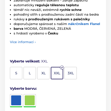
zabraňuje množení bakterií - zdroje zápachu
automaticky
reguluje tělesnou teplotu
téměř nic neváží, extrémně
rychle schne
pohodlný střih s prodlouženou zadní částí na bedra
rukávy
s prodlouženým rukávem s palečníky
doporučujeme spárovat s naším
nákrčníkem Flanel
barva
MODRÁ, ČERVENÁ, ZELENÁ
s hrdostí vyrobeno v
Česku
Více informací ›
Vyberte velikost:
XXL
S
L
XL
XXL
3XL
Vyberte barvu: