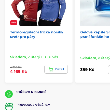
-5%
Termoregulační trička norský
Gelové kapsle S
svetr pro páry
praní funkčního
Skladem
,
v úterý 11. 8. u vás
Skladem
,
v úterý
4 398 Kč
Detail
389 Kč
4 169 Kč
STŘÍBRO NESMRDÍ
PRŮVODCE VÝBĚREM