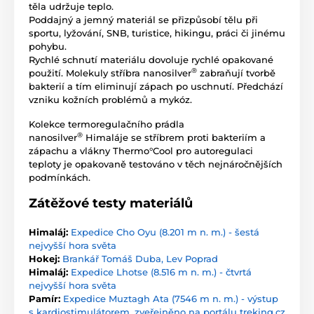
těla udržuje teplo.
Poddajný a jemný materiál se přizpůsobí tělu při
sportu, lyžování, SNB, turistice, hikingu, práci či jinému
pohybu.
Rychlé schnutí materiálu dovoluje rychlé opakované
®
použití. Molekuly stříbra nanosilver
zabraňují tvorbě
bakterií a tím eliminují zápach po uschnutí. Předchází
vzniku kožních problémů a mykóz.
Kolekce termoregulačního prádla
®
nanosilver
Himaláje se stříbrem proti bakteriím a
zápachu a vlákny Thermo°Cool pro autoregulaci
teploty je opakovaně testováno v těch nejnáročnějších
podmínkách.
Zátěžové testy materiálů
Himaláj:
Expedice Cho Oyu (8.201 m n. m.) - šestá
nejvyšší hora světa
Hokej:
Brankář Tomáš Duba, Lev Poprad
Himaláj:
Expedice Lhotse (8.516 m n. m.) - čtvrtá
nejvyšší hora světa
Pamír:
Expedice Muztagh Ata (7546 m n. m.) - výstup
s kardiostimulátorem, zveřejněno na portálu treking.cz