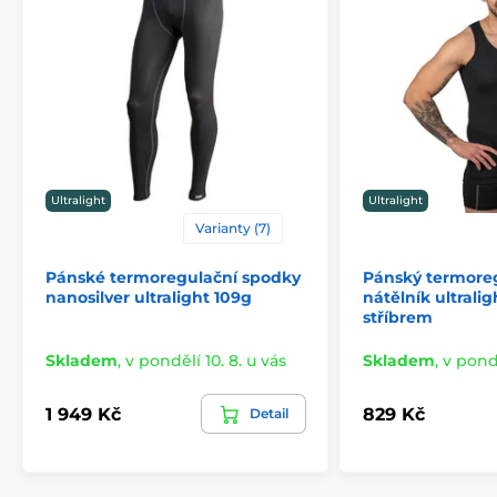
Ultralight
Ultralight
Varianty (7)
Pánské termoregulační spodky
Pánský termore
nanosilver ultralight 109g
nátělník ultralig
stříbrem
Skladem
,
v pondělí 10. 8. u vás
Skladem
,
v pondě
1 949 Kč
829 Kč
Detail