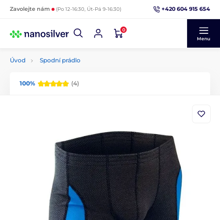
+420 604 915 654
Zavolejte nám
(Po 12-16:30, Út-Pá 9-16:30)
0
Menu
Úvod
Spodní prádlo
100%
(4)