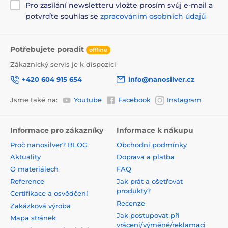
Pro zasílání newsletteru vložte prosím svůj e-mail a
potvrďte souhlas se
zpracováním osobních údajů
Potřebujete poradit
offline
Zákaznický servis je k dispozici
+420 604 915 654
info@nanosilver.cz
Jsme také na:
Youtube
Facebook
Instagram
Informace pro zákazníky
Informace k nákupu
Proč nanosilver? BLOG
Obchodní podmínky
Aktuality
Doprava a platba
O materiálech
FAQ
Reference
Jak prát a ošetřovat
produkty?
Certifikace a osvědčení
Recenze
Zakázková výroba
Jak postupovat při
Mapa stránek
vrácení/výměně/reklamaci