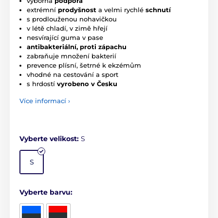
výborná
podpora
extrémní
prodyšnost
a velmi rychlé
schnutí
s prodlouženou nohavičkou
v létě chladí, v zimě hřejí
nesvírající guma v pase
antibakteriální, proti zápachu
zabraňuje množení bakterií
prevence plísní, šetrné k ekzémům
vhodné na cestování a sport
s hrdostí
vyrobeno v Česku
Více informací ›
Vyberte velikost:
S
S
Vyberte barvu: