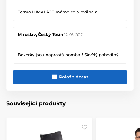
Termo HIMALÁJE máme celá rodina a
nemůžeme si ho vynachválit. Díky.
Miroslav, Český Těšín
12. 05. 2017
Boxerky jsou naprostá bomba!!! Skvělý pohodlný
střih. Lepší jsem v životě neměl.
Položit dotaz
Související produkty