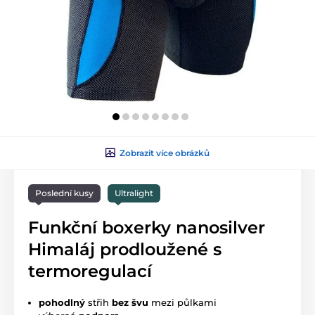
Zobrazit více obrázků
Poslední kusy
Ultralight
Funkční boxerky nanosilver
Himaláj prodloužené s
termoregulací
pohodlný
střih
bez švu
mezi půlkami