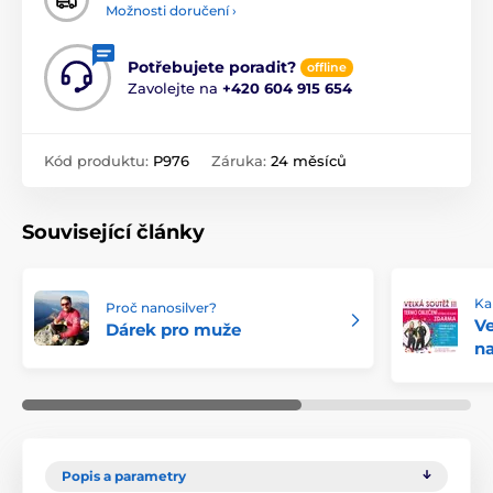
Možnosti doručení ›
Potřebujete poradit?
offline
Zavolejte na
+420 604 915 654
Kód produktu:
P976
Záruka:
24 měsíců
Související články
Ka
Proč nanosilver?
V
Dárek pro muže
na
Popis a parametry