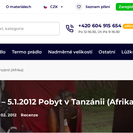
O materiálech
Seznam přání
Zaregist
CZK
+420 604 915 654
offli
t, kategorie
Po 12-16:30, Út-Pá 9-16:30
dlo
Termo prádlo
Nadměrné velikosti
Ostatní
Lůžk
nzánii (Afrika)
 – 5.1.2012 Pobyt v Tanzánii (Afrika
 02. 2012
Recenze