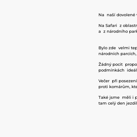
Na naší dovolené v
Na Safari z oblas
a z národního park
Bylo zde velmi tep
národních parcích, 
Žádný pocit propoc
podmínkách ideál
Večer při posezení
proti komárům, kte
Také jsme měli i p
tam celý den jezdi