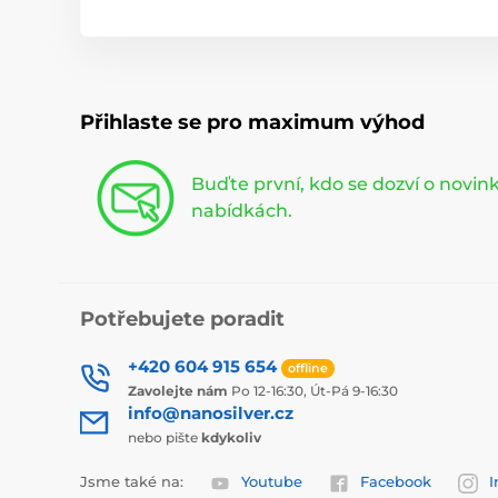
Přihlaste se pro maximum výhod
Buďte první, kdo se dozví o novi
nabídkách.
Potřebujete poradit
+420 604 915 654
offline
Zavolejte nám
Po 12-16:30, Út-Pá 9-16:30
info@nanosilver.cz
nebo pište
kdykoliv
Jsme také na:
Youtube
Facebook
I