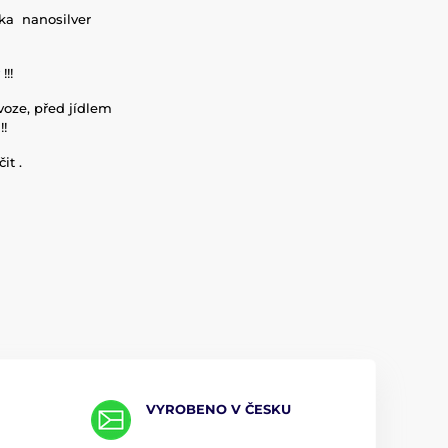
ika nanosilver
!!!
voze, před jídlem
!
it .
VYROBENO V ČESKU