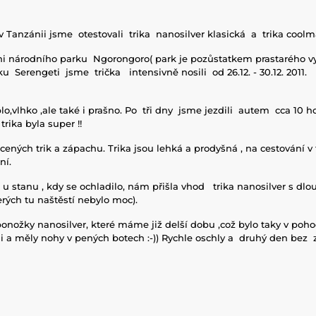
 Tanzánii jsme otestovali trika nanosilver klasická a trika coolm
tni národního parku Ngorongoro( park je pozůstatkem prastarého v
u Serengeti jsme trička intensivně nosili od 26.12. - 30.12. 2011.
lo,vlhko ,ale také i prašno. Po tři dny jsme jezdili autem cca 1
trika byla super !!
ených trik a zápachu. Trika jsou lehká a prodyšná , na cestování v
ní.
 u stanu , kdy se ochladilo, nám přišla vhod trika nanosilver s dl
rých tu naštěstí nebylo moc).
onožky nanosilver, které máme již delší dobu ,což bylo taky v poho
li a měly nohy v pených botech :-)) Rychle oschly a druhý den bez