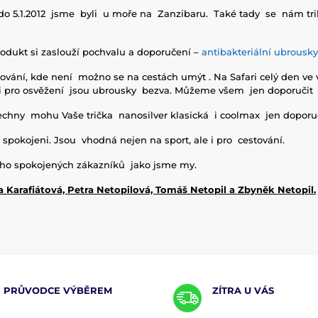
o 5.1.2012 jsme byli u moře na Zanzibaru. Také tady se nám tr
odukt si zaslouží pochvalu a doporučení –
antibakteriální ubrousky
ování, kde není možno se na cestách umýt . Na Safari celý den ve 
 i pro osvěžení jsou ubrousky bezva. Můžeme všem jen doporučit !
echny mohu Vaše trička nanosilver klasická i coolmax jen doporuč
 spokojeni. Jsou vhodná nejen na sport, ale i pro cestování.
o spokojených zákazníků jako jsme my.
a Karafiátová, Petra Netopilová, Tomáš Netopil a Zbyněk Netopil.
PRŮVODCE VÝBĚREM
ZÍTRA U VÁS