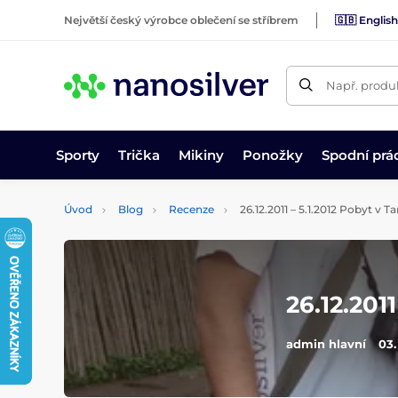
Největší český výrobce oblečení se stříbrem
🇬🇧 English
Např. produk
Sporty
Trička
Mikiny
Ponožky
Spodní prá
Úvod
Blog
Recenze
26.12.2011 – 5.1.2012 Pobyt v Ta
26.12.2011
admin hlavní
03.