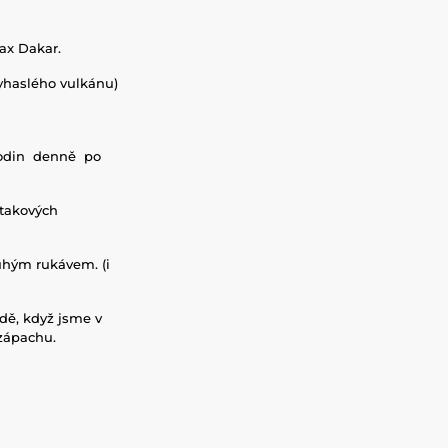
ax Dakar.
yhaslého vulkánu)
0 hodin denně po
 takových
ouhým rukávem. (i
dě, když jsme v
 zápachu.