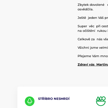
Zbytek dovolené d
osvědčila.
Ještě jeden Váš pr
Super věc při cest
na očištění rukou
Celkově za nás vš
Všichni jsme velmi
Přejeme Vám mnoh
Zdraví vás Martin
STŘÍBRO NESMRDÍ