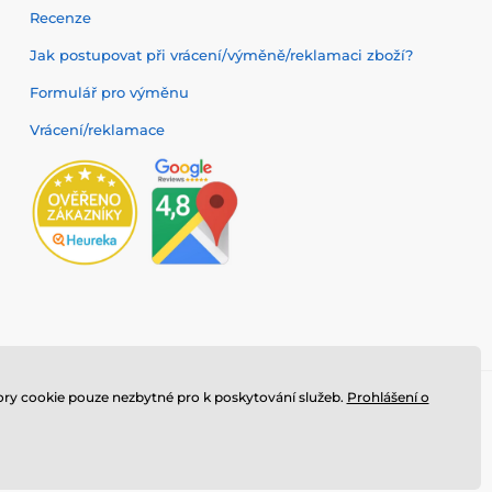
Recenze
Jak postupovat při vrácení/výměně/reklamaci zboží?
Formulář pro výměnu
Vrácení/reklamace
ry cookie pouze nezbytné pro k poskytování služeb.
Prohlášení o
ade, s.r.o.
⦁ E-shop vytvořila
SIMPLIA.cz