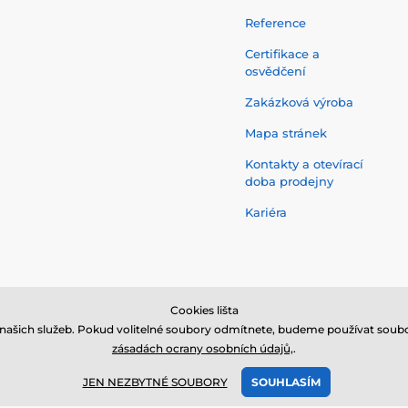
Reference
Certifikace a
osvědčení
Zakázková výroba
Mapa stránek
Kontakty a otevírací
doba prodejny
Kariéra
Cookies lišta
našich služeb. Pokud volitelné soubory odmítnete, budeme používat soubo
zásadách ocrany osobních údajů,
.
vyhrazena,
nanosilver®
je registrovaná ochranná známka společnosti
NanoTr
JEN NEZBYTNÉ SOUBORY
SOUHLASÍM