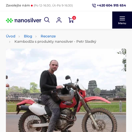
+420 604 915 654
Zavolejte nám
(Po 12-16:30, Út-Pá 9-16:30)
0
Menu
Úvod
Blog
Recenze
Kambodža s produkty nanosilver - Petr Sladký