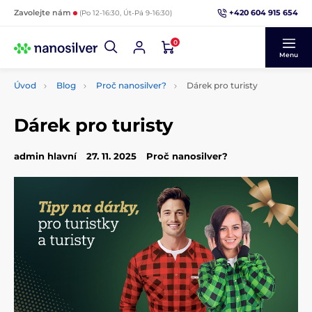
+420 604 915 654
Zavolejte nám
(Po 12-16:30, Út-Pá 9-16:30)
0
Menu
Úvod
Blog
Proč nanosilver?
Dárek pro turisty
Dárek pro turisty
admin hlavní
27. 11. 2025
Proč nanosilver?