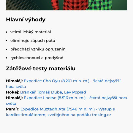
Hlavní výhody
velmi lehký materiál
eliminuje zápach potu
předchází vzniku opruzenin
rychleschnoucí a prodyšné
Zátěžové testy materiálu
Himaláj:
Expedice Cho Oyu (8.201 m n. m.) - šestá nejvyšší
hora světa
Hokej:
Brankář Tomáš Duba, Lev Poprad
Himaláj:
Expedice Lhotse (8.516 m n. m.) - čtvrtá nejvyšší hora
světa
Pamír:
Expedice Muztagh Ata (7546 m n. m.) - výstup s
kardiostimulátorem, zveřejněno na portálu treking.cz