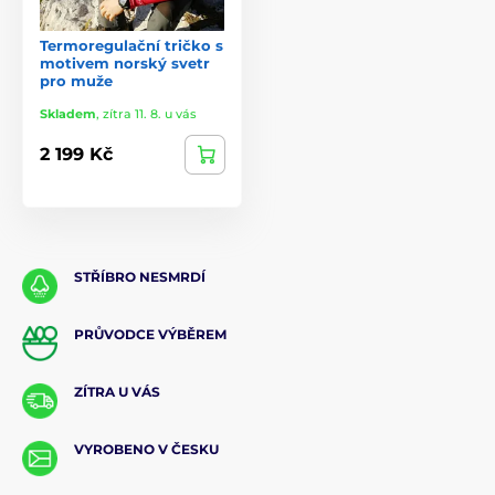
Termoregulační tričko s
motivem norský svetr
pro muže
Skladem
,
zítra 11. 8. u vás
2 199 Kč
STŘÍBRO NESMRDÍ
PRŮVODCE VÝBĚREM
ZÍTRA U VÁS
VYROBENO V ČESKU