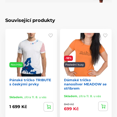
Související produkty
-18%
Novinka
Poslední kusy
Pánské tričko TRIBUTE
Dámské tričko
s českými prvky
nanosilver MEADOW se
stříbrem
Skladem
,
zítra 11. 8. u vás
Skladem
,
zítra 11. 8. u vás
849 Kč
1 699 Kč
699 Kč