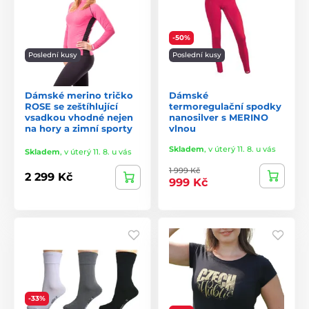
-50%
Poslední kusy
Poslední kusy
Dámské merino tričko
Dámské
ROSE se zeštíhlující
termoregulační spodky
vsadkou vhodné nejen
nanosilver s MERINO
na hory a zimní sporty
vlnou
Skladem
,
v úterý 11. 8. u vás
Skladem
,
v úterý 11. 8. u vás
1 999 Kč
2 299 Kč
999 Kč
-33%