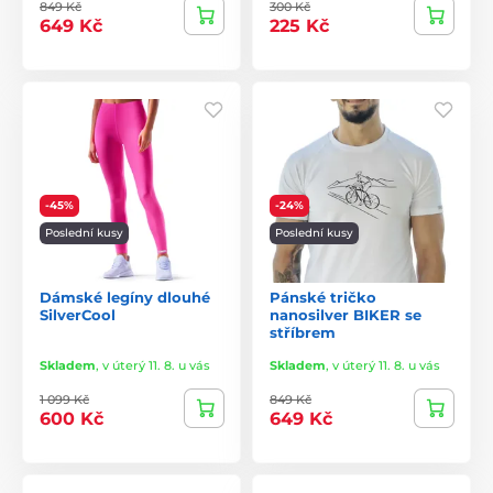
849 Kč
300 Kč
649 Kč
225 Kč
-45%
-24%
Poslední kusy
Poslední kusy
Dámské legíny dlouhé
Pánské tričko
SilverCool
nanosilver BIKER se
stříbrem
Skladem
,
v úterý 11. 8. u vás
Skladem
,
v úterý 11. 8. u vás
1 099 Kč
849 Kč
600 Kč
649 Kč