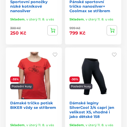
Sportovní ponožky
Pánské sportovní
nízké kotníkové
tričko nanosilver+
nanosilver
Coolmax se stříbrem
Skladem
,
v úterý 11. 8. u vás
Skladem
,
v úterý 11. 8. u vás
300 Kč
999 Kč
250 Kč
799 Kč
-35%
-30%
Poslední kusy
Poslední kusy
Dámské tričko potisk
Dámské legíny
BIKER vždy se stříbrem
SilverCool 3/4 capri jen
velikost XS, vhodné i
jako dětské 158
Skladem
,
v úterý 11. 8. u vás
Skladem
,
v úterý 11. 8. u vás