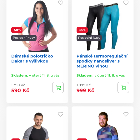
-58%
-50%
Poslední kusy
Poslední kusy
Dámské polotričko
Pánské termoregulační
Dakar s výšivkou
spodky nanosilver s
MERINO vlnou
Skladem
,
v úterý 11. 8. u vás
Skladem
,
v úterý 11. 8. u vás
1 390 Kč
1 999 Kč
590 Kč
999 Kč