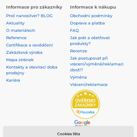
Informace pro zákazníky
Informace k nákupu
Proč nanosilver? BLOG
Obchodní podmínky
Aktuality
Doprava a platba
O materiálech
FAQ
Reference
Jak prát a ošetřovat
produkty?
Certifikace a osvědčení
Recenze
Zakázková výroba
Jak postupovat při
Mapa stránek
vrácení/výměně/reklamaci
Kontakty a otevírací doba
zboží?
prodejny
Výměna
Kariéra
Vrácení/reklamace
Cookies lišta