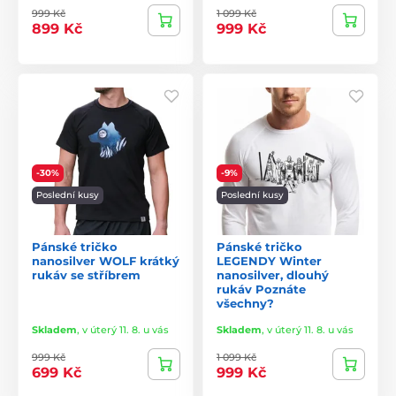
999 Kč
1 099 Kč
899 Kč
999 Kč
-30%
-9%
Poslední kusy
Poslední kusy
Pánské tričko
Pánské tričko
nanosilver WOLF krátký
LEGENDY Winter
rukáv se stříbrem
nanosilver, dlouhý
rukáv Poznáte
všechny?
Skladem
,
v úterý 11. 8. u vás
Skladem
,
v úterý 11. 8. u vás
999 Kč
1 099 Kč
699 Kč
999 Kč