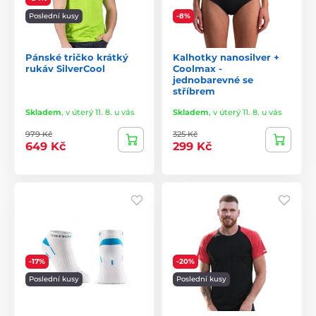
Poslední kusy
-8%
Pánské tričko krátký
Kalhotky nanosilver +
rukáv SilverCool
Coolmax -
jednobarevné se
stříbrem
Skladem
,
v úterý 11. 8. u vás
Skladem
,
v úterý 11. 8. u vás
979 Kč
325 Kč
649 Kč
299 Kč
-17%
-20%
Poslední kusy
Poslední kusy