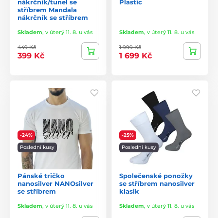
nákrčník/tunel se
Plastic
stříbrem Mandala
nákrčník se stříbrem
Skladem
,
v úterý 11. 8. u vás
Skladem
,
v úterý 11. 8. u vás
449 Kč
1 999 Kč
399 Kč
1 699 Kč
-24%
-25%
Poslední kusy
Poslední kusy
Pánské tričko
Společenské ponožky
nanosilver NANOsilver
se stříbrem nanosilver
se stříbrem
klasik
Skladem
,
v úterý 11. 8. u vás
Skladem
,
v úterý 11. 8. u vás