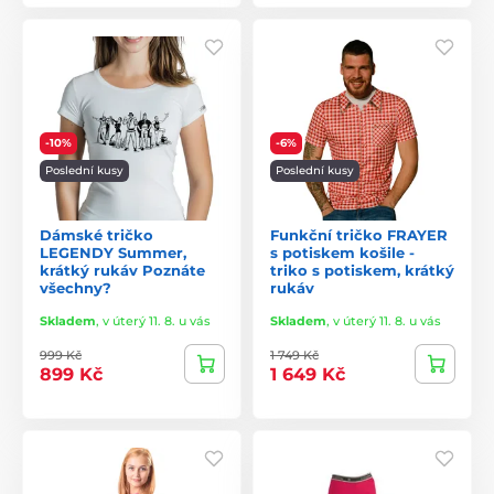
-10%
-6%
Poslední kusy
Poslední kusy
Dámské tričko
Funkční tričko FRAYER
LEGENDY Summer,
s potiskem košile -
krátký rukáv Poznáte
triko s potiskem, krátký
všechny?
rukáv
Skladem
,
v úterý 11. 8. u vás
Skladem
,
v úterý 11. 8. u vás
999 Kč
1 749 Kč
899 Kč
1 649 Kč