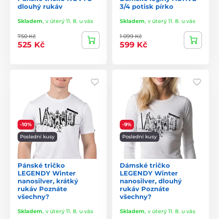
dlouhý rukáv
3/4 potisk pírko
Skladem
,
v úterý 11. 8. u vás
Skladem
,
v úterý 11. 8. u vás
750 Kč
1 099 Kč
525 Kč
599 Kč
-10%
-9%
Poslední kusy
Poslední kusy
Pánské tričko
Dámské tričko
LEGENDY Winter
LEGENDY Winter
nanosilver, krátký
nanosilver, dlouhý
rukáv Poznáte
rukáv Poznáte
všechny?
všechny?
Skladem
,
v úterý 11. 8. u vás
Skladem
,
v úterý 11. 8. u vás