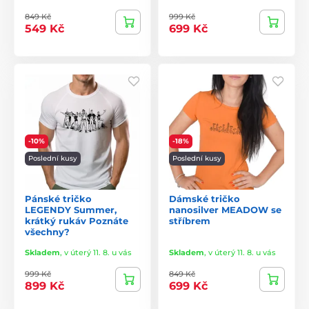
849 Kč
999 Kč
549 Kč
699 Kč
-10%
-18%
Poslední kusy
Poslední kusy
Pánské tričko
Dámské tričko
LEGENDY Summer,
nanosilver MEADOW se
krátký rukáv Poznáte
stříbrem
všechny?
Skladem
,
v úterý 11. 8. u vás
Skladem
,
v úterý 11. 8. u vás
999 Kč
849 Kč
899 Kč
699 Kč