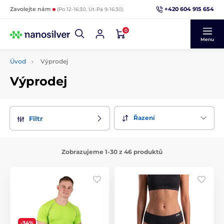
+420 604 915 654
Zavolejte nám
(Po 12-16:30, Út-Pá 9-16:30)
0
Menu
Úvod
Výprodej
Výprodej
Řazení
Filtr
Zobrazujeme 1-30 z 46 produktů
-34%