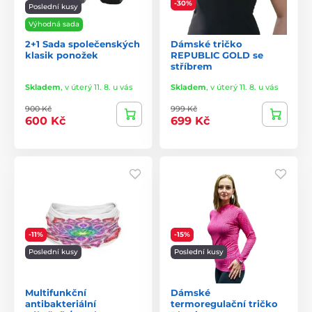
-30%
Poslední kusy
Výhodná sada
2+1 Sada společenských
Dámské tričko
klasik ponožek
REPUBLIC GOLD se
stříbrem
Skladem
,
v úterý 11. 8. u vás
Skladem
,
v úterý 11. 8. u vás
900 Kč
999 Kč
600 Kč
699 Kč
-11%
-15%
Poslední kusy
Poslední kusy
Multifunkční
Dámské
antibakteriální
termoregulační tričko