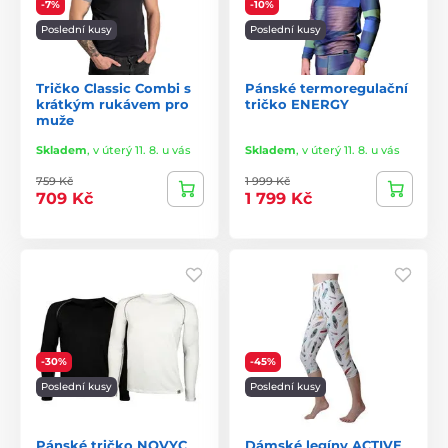
-7%
-10%
Poslední kusy
Poslední kusy
Tričko Classic Combi s
Pánské termoregulační
krátkým rukávem pro
tričko ENERGY
muže
Skladem
,
v úterý 11. 8. u vás
Skladem
,
v úterý 11. 8. u vás
759 Kč
1 999 Kč
709 Kč
1 799 Kč
-30%
-45%
Poslední kusy
Poslední kusy
Pánské tričko NOVYC
Dámské legíny ACTIVE