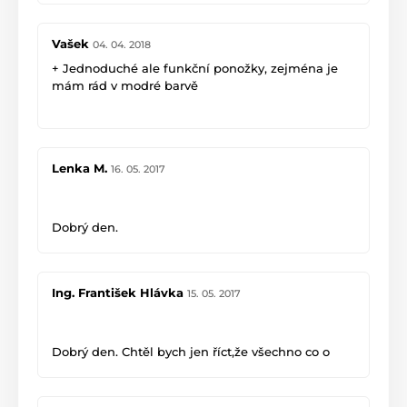
proti starším dříve zakoupeným jsou užší tj.
špatně se oblékají, mají nižší gramáž materiálu tj
Vašek
04. 04. 2018
působí více silonově, ale nejvíc mi vadí že jsou
zkráceny nad kotníkem a ˝padají do bot˝. Podle
+ Jednoduché ale funkční ponožky, zejména je
mně zjemně prošly úspornou inovací. :-(
mám rád v modré barvě
+ Naprosto splňují to, co slibují
+ Vydrží necítit i více dní při běžném používání
Lenka M.
16. 05. 2017
Dobrý den.
Jsme spokojeni velmi, lepší ponožky neexistují!!!
Hlavně opravdu fungují.
Ing. František Hlávka
15. 05. 2017
Děkuji, s pozdravem
Lenka M.
Dobrý den. Chtěl bych jen říct,že všechno co o
ponožkách Nanosilver uvádíte, je pravdou.
Nejenže mi nesmrdí nohy, ale po týdnu nošení
úplně zmizelo ze spodní části nohy tzv. kuří oko,