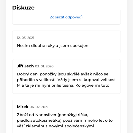
Diskuze
Zobrazit odpověď
›
12. 03. 2021
Nosím dlouhé roky a jsem spokojen
Jiří Jech
03. 01. 2020
Dobrý den, ponožky jsou skvělé avšak něco se
přihodilo s velikostí. Vždy jsem si kupoval velikost
M a ta je mi nyní příliš těsná. Kolegové mi tuto
skutečnost potvrdili.
Mirek
04. 02. 2019
Zboží od Nanosilver (ponožky,trička,
prádlo,autokosmetiku) používám mnoho let o to
věší zklamání s novými společenskými
ponožkami zakoupenými o Vánocích. Ponožky