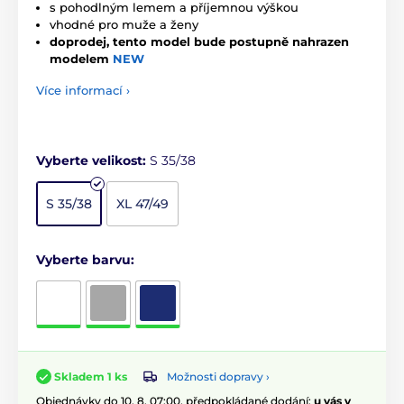
s pohodlným lemem a příjemnou výškou
vhodné pro muže a ženy
doprodej, tento model bude postupně nahrazen
modelem
NEW
Více informací ›
Vyberte velikost:
S 35/38
S 35/38
XL 47/49
Vyberte barvu:
Možnosti dopravy ›
Skladem 1 ks
Objednávky do 10. 8. 07:00, předpokládané dodání:
u vás v