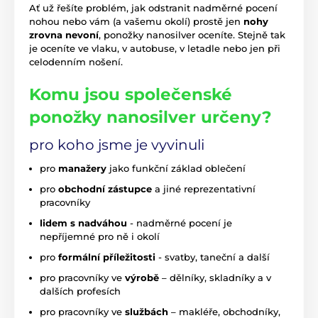
Ať už řešíte problém, jak odstranit nadměrné pocení
nohou nebo vám (a vašemu okolí) prostě jen
nohy
zrovna nevoní
, ponožky nanosilver oceníte. Stejně tak
je oceníte ve vlaku, v autobuse, v letadle nebo jen při
celodenním nošení.
Komu jsou společenské
ponožky nanosilver určeny?
pro koho jsme je vyvinuli
pro
manažery
jako funkční základ oblečení
pro
obchodní zástupce
a jiné reprezentativní
pracovníky
lidem s nadváhou
- nadměrné pocení je
nepříjemné pro ně i okolí
pro
formální příležitosti
- svatby, taneční a další
pro pracovníky ve
výrobě
– dělníky, skladníky a v
dalších profesích
pro pracovníky ve
službách
– makléře, obchodníky,