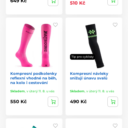
649 Kč
510 Kč
Tip pro cyklisty
Kompresní podkolenky
Kompresní návleky
reflexní vhodné na běh,
snižují únavu svalů
na kolo i cestování
Skladem
,
v úterý 11. 8. u vás
Skladem
,
v úterý 11. 8. u vás
550 Kč
490 Kč