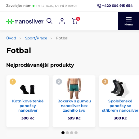
+420 604 915 654
Zavolejte nám
(Po 12-16:30, Út-Pá 9-16:30)
0
Menu
Úvod
Sport/Práce
Fotbal
Fotbal
Nejprodávanější produkty
Kotníkové tenké
Boxerky s gumou
Společenské
ponožky
nanosilver bez
ponožky se
nanosilver
zadního švu
stříbrem nanosilver
300 Kč
599 Kč
300 Kč