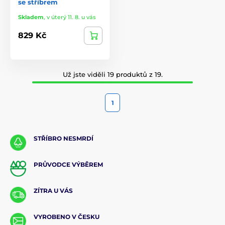
se stříbrem
Skladem
,
v úterý 11. 8. u vás
829 Kč
Už jste viděli 19 produktů z 19.
1
STŘÍBRO NESMRDÍ
PRŮVODCE VÝBĚREM
ZÍTRA U VÁS
VYROBENO V ČESKU