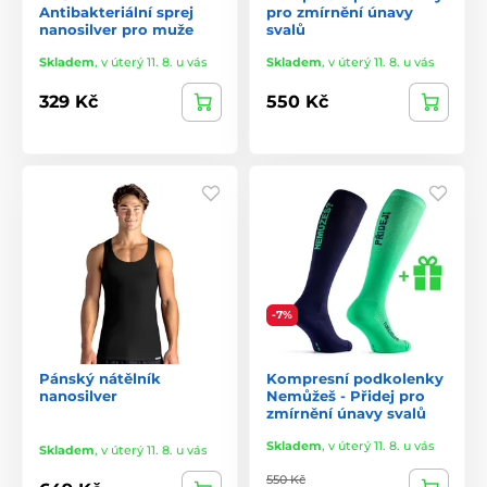
Antibakteriální sprej
pro zmírnění únavy
nanosilver pro muže
svalů
Skladem
,
v úterý 11. 8. u vás
Skladem
,
v úterý 11. 8. u vás
329 Kč
550 Kč
-7%
Pánský nátělník
Kompresní podkolenky
nanosilver
Nemůžeš - Přidej pro
zmírnění únavy svalů
Skladem
,
v úterý 11. 8. u vás
Skladem
,
v úterý 11. 8. u vás
550 Kč