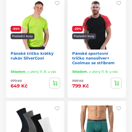
-34%
-20%
Poslední kusy
Poslední kusy
Pánské tričko krátký
Pánské sportovní
rukáv SilverCool
tričko nanosilver+
Coolmax se stříbrem
Skladem
,
v úterý 11. 8. u vás
Skladem
,
v úterý 11. 8. u vás
979 Kč
999 Kč
649 Kč
799 Kč