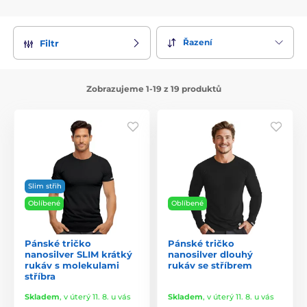
Řazení
Filtr
Zobrazujeme 1-19 z 19 produktů
Slim střih
Oblíbené
Oblíbené
Pánské tričko
Pánské tričko
nanosilver SLIM krátký
nanosilver dlouhý
rukáv s molekulami
rukáv se stříbrem
stříbra
Skladem
,
v úterý 11. 8. u vás
Skladem
,
v úterý 11. 8. u vás