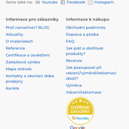
Jsme také na:
Youtube
Facebook
Instagram
Informace pro zákazníky
Informace k nákupu
Proč nanosilver? BLOG
Obchodní podmínky
Aktuality
Doprava a platba
O materiálech
FAQ
Reference
Jak prát a ošetřovat
produkty?
Certifikace a osvědčení
Recenze
Zakázková výroba
Jak postupovat při
Mapa stránek
vrácení/výměně/reklamaci
Kontakty a otevírací doba
zboží?
prodejny
Výměna
Kariéra
Vrácení/reklamace