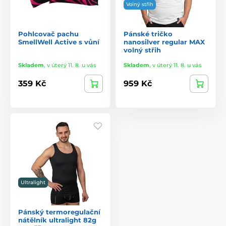
Volný střih
Pohlcovač pachu
Pánské tričko
SmellWell Active s vůní
nanosilver regular MAX
volný střih
Skladem
,
v úterý 11. 8. u vás
Skladem
,
v úterý 11. 8. u vás
359 Kč
959 Kč
Ultralight
Pánský termoregulační
nátělník ultralight 82g