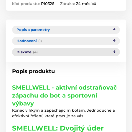
Kód produktu:
P10326
Záruka:
24 měsíců
Popis a parametry
Hodnocení
(1)
Diskuze
(4)
Popis produktu
SMELLWELL - aktivní odstraňovač
zápachu do bot a sportovní
výbavy
Konec vlhkým a zapáchajícím botám. Jednoduché a
efektivní řešení, které pracuje za vás.
SMELLWELL: Dvojitý úder