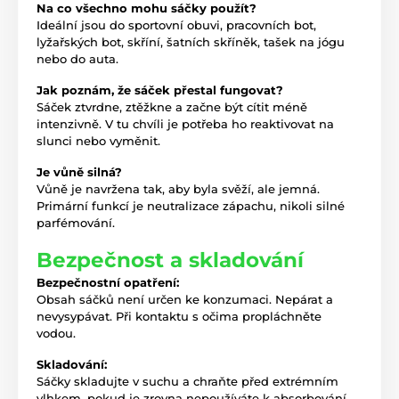
Na co všechno mohu sáčky použít?
Ideální jsou do sportovní obuvi, pracovních bot,
lyžařských bot, skříní, šatních skříněk, tašek na jógu
nebo do auta.
Jak poznám, že sáček přestal fungovat?
Sáček ztvrdne, ztěžkne a začne být cítit méně
intenzivně. V tu chvíli je potřeba ho reaktivovat na
slunci nebo vyměnit.
Je vůně silná?
Vůně je navržena tak, aby byla svěží, ale jemná.
Primární funkcí je neutralizace zápachu, nikoli silné
parfémování.
Bezpečnost a skladování
Bezpečnostní opatření:
Obsah sáčků není určen ke konzumaci. Nepárat a
nevysypávat. Při kontaktu s očima propláchněte
vodou.
Skladování:
Sáčky skladujte v suchu a chraňte před extrémním
vlhkem, pokud je zrovna nepoužíváte k absorbování.