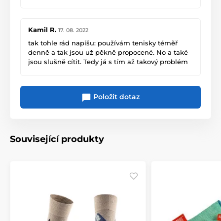
svůj. Musím potvrdit, že to funguje!
Kamil R.
17. 08. 2022
tak tohle rád napíšu: používám tenisky téměř
denně a tak jsou už pěkně propocené. No a také
jsou slušně cítit. Tedy já s tím až takový problém
nemám, ale okolí ano :-)
Koupil jsem si do nich ten deodorizér a asi to fakt
Položit dotaz
funguje, protože během týdne jsem doma dostal
pochvalu.
Tak já to musím pochválit, že to byla dobrá
investice. Kamil
Související produkty