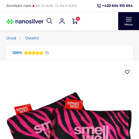
+420 604 915 654
Zavolejte nám
(Po 12-16:30, Út-Pá 9-16:30)
0
Menu
Úvod
Ostatní
100%
(1)