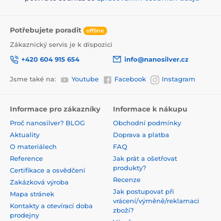
Potřebujete poradit
offline
Zákaznický servis je k dispozici
+420 604 915 654
info@nanosilver.cz
Jsme také na:
Youtube
Facebook
Instagram
Informace pro zákazníky
Informace k nákupu
Proč nanosilver? BLOG
Obchodní podmínky
Aktuality
Doprava a platba
O materiálech
FAQ
Reference
Jak prát a ošetřovat
produkty?
Certifikace a osvědčení
Recenze
Zakázková výroba
Jak postupovat při
Mapa stránek
vrácení/výměně/reklamaci
Kontakty a otevírací doba
zboží?
prodejny