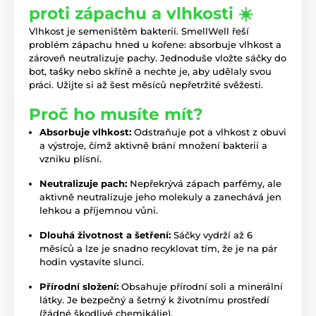
proti zápachu a vlhkosti ☀️
Vlhkost je semeništěm bakterií. SmellWell řeší
problém zápachu hned u kořene: absorbuje vlhkost a
zároveň neutralizuje pachy. Jednoduše vložte sáčky do
bot, tašky nebo skříně a nechte je, aby udělaly svou
práci. Užijte si až šest měsíců nepřetržité svěžesti.
Proč ho musíte mít?
Absorbuje vlhkost:
Odstraňuje pot a vlhkost z obuvi
a výstroje, čímž aktivně brání množení bakterií a
vzniku plísní.
Neutralizuje pach:
Nepřekrývá zápach parfémy, ale
aktivně neutralizuje jeho molekuly a zanechává jen
lehkou a příjemnou vůni.
Dlouhá životnost a šetření:
Sáčky vydrží až 6
měsíců a lze je snadno recyklovat tím, že je na pár
hodin vystavíte slunci.
Přírodní složení:
Obsahuje přírodní soli a minerální
látky. Je bezpečný a šetrný k životnímu prostředí
(žádné škodlivé chemikálie).