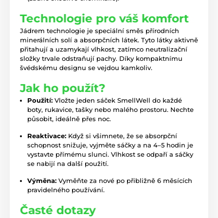
Technologie pro váš komfort
Jádrem technologie je speciální směs přírodních
minerálních solí a absorpčních látek. Tyto látky aktivně
přitahují a uzamykají vlhkost, zatímco neutralizační
složky trvale odstraňují pachy. Díky kompaktnímu
švédskému designu se vejdou kamkoliv.
Jak ho použít?
Použití:
Vložte jeden sáček SmellWell do každé
boty, rukavice, tašky nebo malého prostoru. Nechte
působit, ideálně přes noc.
Reaktivace:
Když si všimnete, že se absorpční
schopnost snižuje, vyjměte sáčky a na 4–5 hodin je
vystavte přímému slunci. Vlhkost se odpaří a sáčky
se nabijí na další použití.
Výměna:
Vyměňte za nové po přibližně 6 měsících
pravidelného používání.
Časté dotazy