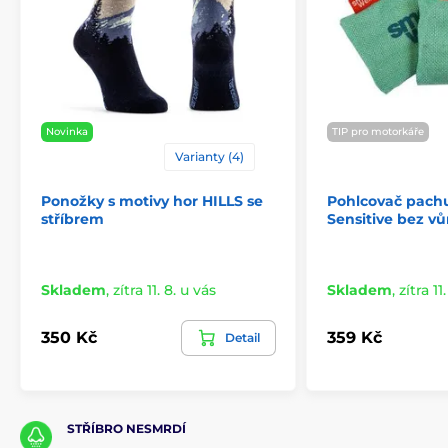
Novinka
TIP pro motorkáře
Varianty (4)
Ponožky s motivy hor HILLS se
Pohlcovač pach
stříbrem
Sensitive bez v
Skladem
,
zítra 11. 8. u vás
Skladem
,
zítra 11
350 Kč
359 Kč
Detail
STŘÍBRO NESMRDÍ