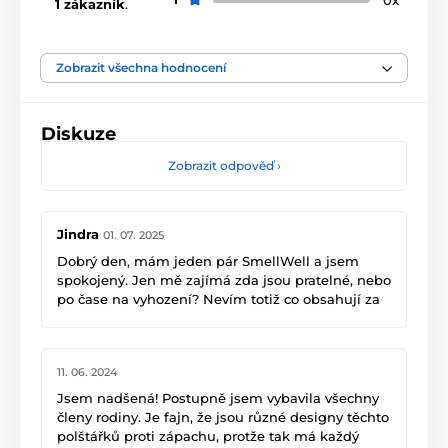
1 zákazník
.
Zobrazit všechna hodnocení
Diskuze
Zobrazit odpověď
›
Jindra
01. 07. 2025
Dobrý den, mám jeden pár SmellWell a jsem
spokojený. Jen mě zajímá zda jsou pratelné, nebo
po čase na vyhození? Nevím totiž co obsahují za
"plnidlo".
11. 06. 2024
Jsem nadšená! Postupně jsem vybavila všechny
členy rodiny. Je fajn, že jsou různé designy těchto
polštářků proti zápachu, protže tak má každý