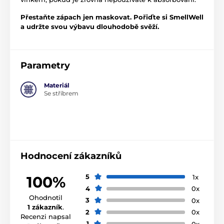
Přestaňte zápach jen maskovat. Pořiďte si SmellWell
a udržte svou výbavu dlouhodobě svěží.
Parametry
Materiál
Se stříbrem
Hodnocení zákazníků
5
1x
100%
4
0x
Ohodnotil
3
0x
1 zákazník
.
2
0x
Recenzi napsal
1
0x