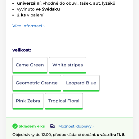
univerzální
: vhodné do obuvi, tašek, aut, lyžáků
vyvinuto
ve Švédsku
2 ks
v balení
Více informací ›
velikost:
Came Green
White stripes
Geometric Orange
Leopard Blue
Pink Zebra
Tropical Floral
Možnosti dopravy ›
Skladem 4 ks
Objednávky do 12:00, předpokládané dodání:
u vás zítra 11. 8.