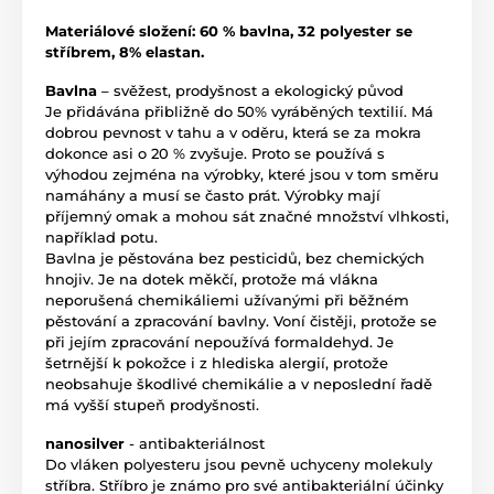
Materiálové složení: 60 % bavlna, 32 polyester se
stříbrem, 8% elastan.
Bavlna
– svěžest, prodyšnost a ekologický původ
Je přidávána přibližně do 50% vyráběných textilií. Má
dobrou pevnost v tahu a v oděru, která se za mokra
dokonce asi o 20 % zvyšuje. Proto se používá s
výhodou zejména na výrobky, které jsou v tom směru
namáhány a musí se často prát. Výrobky mají
příjemný omak a mohou sát značné množství vlhkosti,
například potu.
Bavlna je pěstována bez pesticidů, bez chemických
hnojiv. Je na dotek měkčí, protože má vlákna
neporušená chemikáliemi užívanými při běžném
pěstování a zpracování bavlny. Voní čistěji, protože se
při jejím zpracování nepoužívá formaldehyd. Je
šetrnější k pokožce i z hlediska alergií, protože
neobsahuje škodlivé chemikálie a v neposlední řadě
má vyšší stupeň prodyšnosti.
nanosilver
- antibakteriálnost
Do vláken polyesteru jsou pevně uchyceny molekuly
stříbra. Stříbro je známo pro své antibakteriální účinky