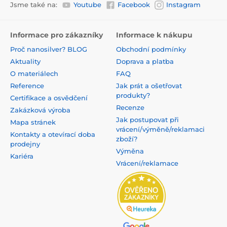
Jsme také na:
Youtube
Facebook
Instagram
Informace pro zákazníky
Informace k nákupu
Proč nanosilver? BLOG
Obchodní podmínky
Aktuality
Doprava a platba
O materiálech
FAQ
Reference
Jak prát a ošetřovat
produkty?
Certifikace a osvědčení
Recenze
Zakázková výroba
Jak postupovat při
Mapa stránek
vrácení/výměně/reklamaci
Kontakty a otevírací doba
zboží?
prodejny
Výměna
Kariéra
Vrácení/reklamace