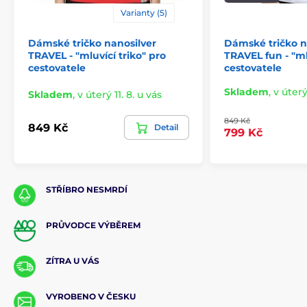
Varianty (5)
Dámské tričko nanosilver
Dámské tričko n
TRAVEL - "mluvící triko" pro
TRAVEL fun - "ml
cestovatele
cestovatele
Skladem
,
v úterý
Skladem
,
v úterý 11. 8. u vás
849 Kč
849 Kč
Detail
799 Kč
STŘÍBRO NESMRDÍ
PRŮVODCE VÝBĚREM
ZÍTRA U VÁS
VYROBENO V ČESKU