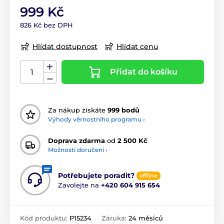
999 Kč
826 Kč bez DPH
Hlídat dostupnost
Hlídat cenu
Přidat do košíku
Za nákup získáte
999 bodů
Výhody věrnostního programu ›
Doprava zdarma
od
2 500 Kč
Možnosti doručení ›
Potřebujete poradit?
offline
Zavolejte na
+420 604 915 654
Kód produktu:
P15234
Záruka:
24 měsíců