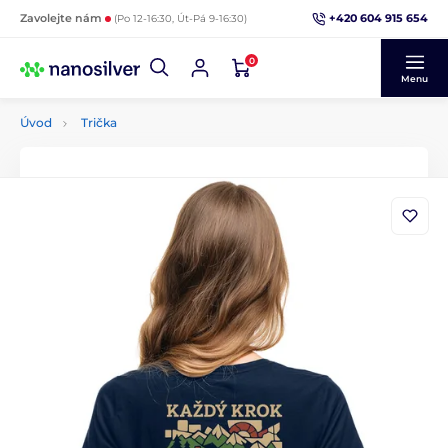
+420 604 915 654
Zavolejte nám
(Po 12-16:30, Út-Pá 9-16:30)
0
Menu
Úvod
Trička