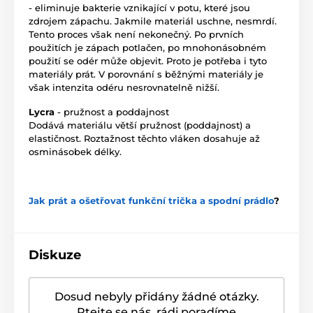
- eliminuje bakterie vznikající v potu, které jsou
zdrojem zápachu. Jakmile materiál uschne, nesmrdí.
Tento proces však není nekonečný. Po prvních
použitích je zápach potlačen, po mnohonásobném
použití se odér může objevit. Proto je potřeba i tyto
materiály prát. V porovnání s běžnými materiály je
však intenzita odéru nesrovnatelně nižší.
Lycra
- pružnost a poddajnost
Dodává materiálu větší pružnost (poddajnost) a
elastičnost. Roztažnost těchto vláken dosahuje až
osminásobek délky.
Jak prát a ošetřovat funkční trička a spodní prádlo
?
Diskuze
Dosud nebyly přidány žádné otázky.
Ptejte se nás, rádi poradíme