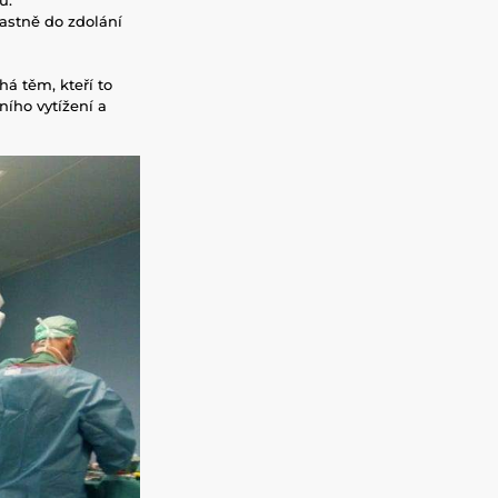
astně do zdolání
á těm, kteří to
ního vytížení a