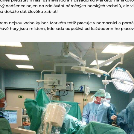
vý nadšenec nejen do zdolávání náročných horských vrcholů, ale vl
erá dokáže dát člověku zabrat!
írem nejsou vrcholky hor. Markéta totiž pracuje v nemocnici a pomáh
 Právě hory jsou místem, kde ráda odpočívá od každodenního pracov