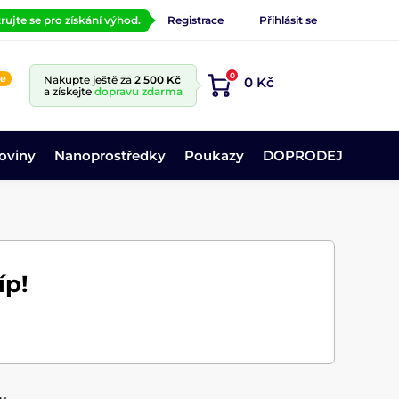
rujte se pro získání výhod.
Registrace
Přihlásit se
0
ne
Nakupte ještě za
2 500 Kč
0 Kč
a získejte
dopravu zdarma
oviny
Nanoprostředky
Poukazy
DOPRODEJ
íp!
u.