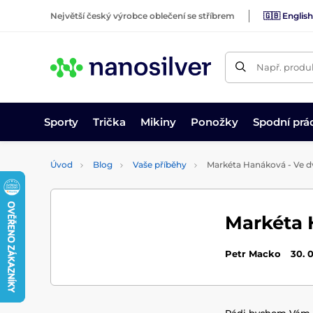
Největší český výrobce oblečení se stříbrem
🇬🇧 English
Např. produk
Sporty
Trička
Mikiny
Ponožky
Spodní prá
Úvod
Blog
Vaše příběhy
Markéta Hanáková - Ve dv
Markéta 
Petr Macko
30. 
Rádi bychom Vám 