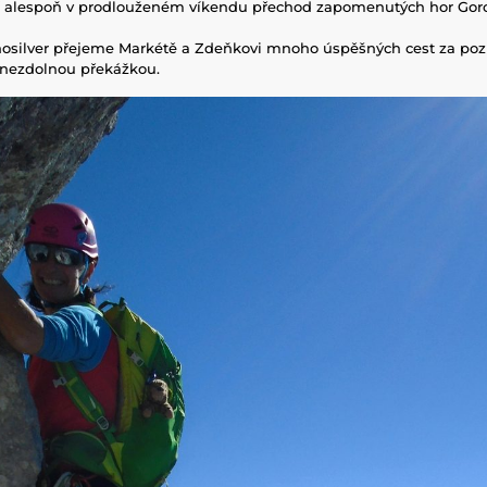
í alespoň v prodlouženém víkendu přechod zapomenutých hor Gorc
nosilver přejeme Markétě a Zdeňkovi mnoho úspěšných cest za po
 nezdolnou překážkou.