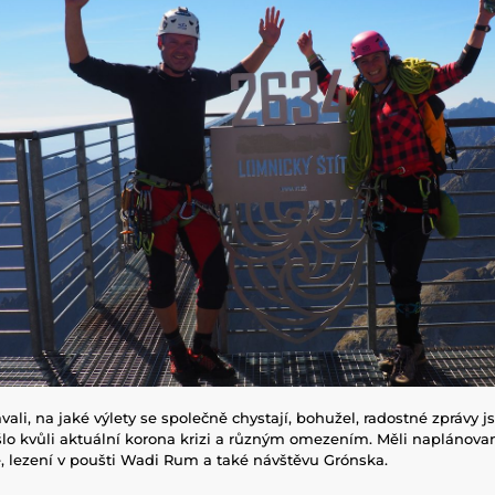
ali, na jaké výlety se společně chystají, bohužel, radostné zprávy 
lo kvůli aktuální korona krizi a různým omezením. Měli naplánovan
, lezení v poušti Wadi Rum a také návštěvu Grónska.