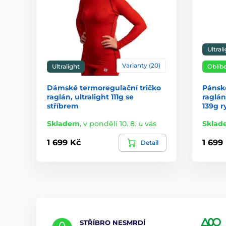
Ultral
Varianty (20)
Ultralight
Oblíb
Dámské termoregulační tričko
Pánské
raglán, ultralight 111g se
raglán
stříbrem
139g r
Skladem
,
v pondělí 10. 8. u vás
Sklad
1 699 Kč
1 699
Detail
STŘÍBRO NESMRDÍ