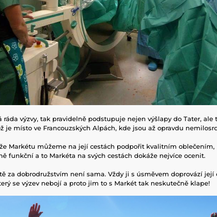
 ráda výzvy, tak pravidelně podstupuje nejen výšlapy do Tater, ale 
ož je místo ve Francouzských Alpách, kde jsou až opravdu nemilosr
že Markétu můžeme na její cestách podpořit kvalitním oblečením, 
ně funkční a to Markéta na svých cestách dokáže nejvíce ocenit.
tě za dobrodružstvím není sama. Vždy ji s úsměvem doprovází její 
terý se výzev nebojí a proto jim to s Markét tak neskutečně klape!