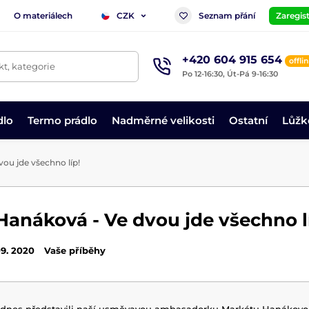
O materiálech
Seznam přání
Zaregist
CZK
+420 604 915 654
offli
t, kategorie
Po 12-16:30, Út-Pá 9-16:30
dlo
Termo prádlo
Nadměrné velikosti
Ostatní
Lůžk
ou jde všechno líp!
Hanáková - Ve dvou jde všechno l
09. 2020
Vaše příběhy
dnes představili naší usměvavou ambasadorku Markétu Hanákovo