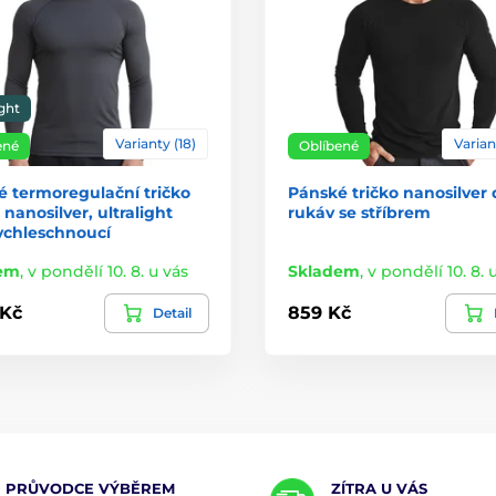
ight
Varianty (18)
Varian
ené
Oblíbené
 termoregulační tričko
Pánské tričko nanosilver
 nanosilver, ultralight
rukáv se stříbrem
ychleschnoucí
em
,
v pondělí 10. 8. u vás
Skladem
,
v pondělí 10. 8. 
 Kč
859 Kč
Detail
PRŮVODCE VÝBĚREM
ZÍTRA U VÁS