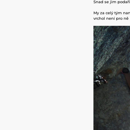
Snad se jim podař
My za celý tým na
vrchol není pro ně