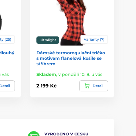
ty (25)
Varianty (7)
Ultralight
 dlouhý
Dámské termoregulační tričko
s motivem flanelová košile se
stříbrem
u vás
Skladem
,
v pondělí 10. 8. u vás
2 199 Kč
Detail
Detail
VYROBENO V ČESKU