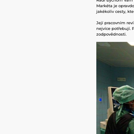
Markéta je opravdo
jakékoliv cesty, kt
Její pracovním rev
nejvíce potřebují.
zodpovědnosti.