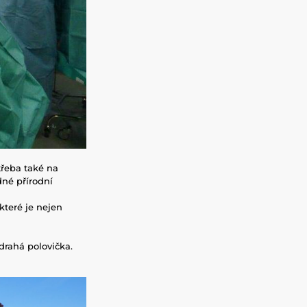
třeba také na
dné přírodní
které je nejen
drahá polovička.