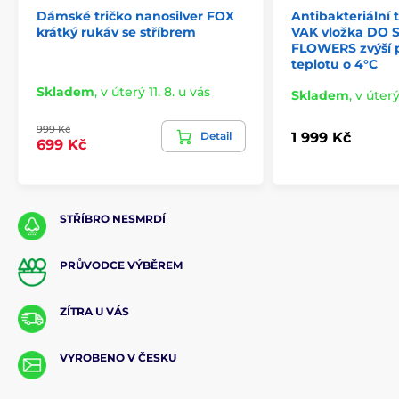
Dámské tričko nanosilver FOX
Antibakteriální
krátký rukáv se stříbrem
VAK vložka DO
FLOWERS zvýší 
teplotu o 4°C
Skladem
,
v úterý 11. 8. u vás
Skladem
,
v úterý
999 Kč
Detail
1 999 Kč
699 Kč
STŘÍBRO NESMRDÍ
PRŮVODCE VÝBĚREM
ZÍTRA U VÁS
VYROBENO V ČESKU