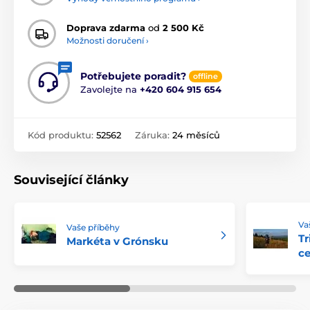
Doprava zdarma
od
2 500 Kč
Možnosti doručení ›
Potřebujete poradit?
offline
Zavolejte na
+420 604 915 654
Kód produktu:
52562
Záruka:
24 měsíců
Související články
Va
Vaše příběhy
Tr
Markéta v Grónsku
ce