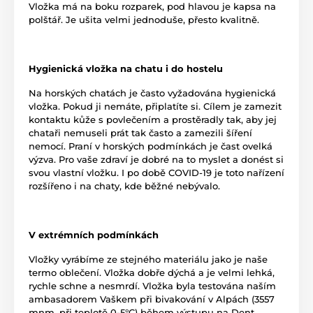
Vložka má na boku rozparek, pod hlavou je kapsa na
polštář. Je ušita velmi jednoduše, přesto kvalitně.
Hygienická vložka na chatu i do hostelu
Na horských chatách je často vyžadována hygienická
vložka. Pokud ji nemáte, připlatíte si. Cílem je zamezit
kontaktu kůže s povlečením a prostěradly tak, aby jej
chataři nemuseli prát tak často a zamezili šíření
nemocí. Praní v horských podmínkách je čast ovelká
výzva. Pro vaše zdraví je dobré na to myslet a donést si
svou vlastní vložku. I po době COVID-19 je toto nařízení
rozšířeno i na chaty, kde běžné nebývalo.
V extrémních podmínkách
Vložky vyrábíme ze stejného materiálu jako je naše
termo oblečení. Vložka dobře dýchá a je velmi lehká,
rychle schne a nesmrdí. Vložka byla testována naším
ambasadorem Vaškem při bivakování v Alpách (3557
mnm, při teplotě 0-5°C) během výstupu na Dent