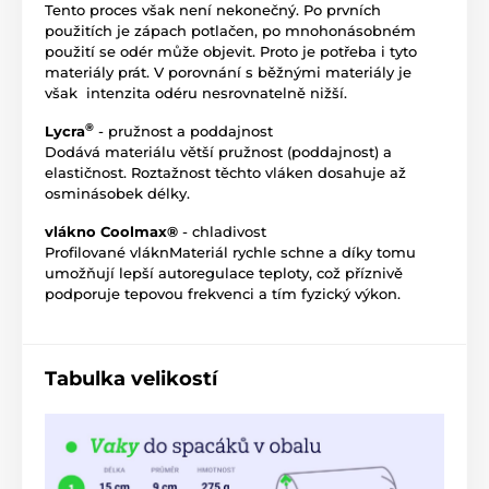
Tento proces však není nekonečný. Po prvních
použitích je zápach potlačen, po mnohonásobném
použití se odér může objevit. Proto je potřeba i tyto
materiály prát. V porovnání s běžnými materiály je
však intenzita odéru nesrovnatelně nižší.
®
Lycra
- pružnost a poddajnost
Dodává materiálu větší pružnost (poddajnost) a
elastičnost. Roztažnost těchto vláken dosahuje až
osminásobek délky.
vlákno Coolmax®
- chladivost
Profilované vláknMateriál rychle schne a díky tomu
umožňují lepší autoregulace teploty, což příznivě
podporuje tepovou frekvenci a tím fyzický výkon.
Tabulka velikostí