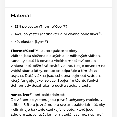
Materiál
52% polyester (Thermo°Cool™)
®
44% polyester (antibakteriální vlákno nanosilver
)
®
4% elastan (Lycra
)
Thermo°Cool™
- autoregulace teploty
Vlákna jsou složena z dutých a kanálkových vláken.
Kanálky slouží k odvodu většího množství potu a
vlhkosti než běžné válcovité vlákno. Pot je odveden na
vnější stranu látky, odkud se odpařuje a tím látka
usychá. Dutá vlákna jsou schopna pojmout vzduch,
který funguje jako izolace. Spojením těchto funkcí
dohromady dosahujeme pocitu sucha a tepla.
®
nanosilver
- antibakteriálnost
Do vláken polyesteru jsou pevně uchyceny molekuly
stříbra. Stříbro je známo pro své antibakteriální účinky
- eliminuje bakterie vznikající v potu, které jsou
zdrojem zápachu. Jakmile materiál uschne, nesmrdí.