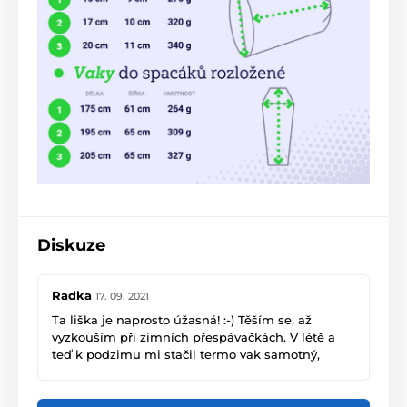
Diskuze
Radka
17. 09. 2021
Ta liška je naprosto úžasná! :-) Těším se, až
vyzkouším při zimních přespávačkách. V létě a
teď k podzimu mi stačil termo vak samotný,
takže velký zimní test teprve přijde. Ale je to
příjemná a originální záležitost, všichni obdivují:-)
Díky, Radka.