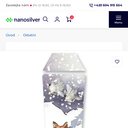
+420 604 915 654
Zavolejte nám
(Po 12-16:30, Út-Pá 9-16:30)
0
Menu
Úvod
Ostatní