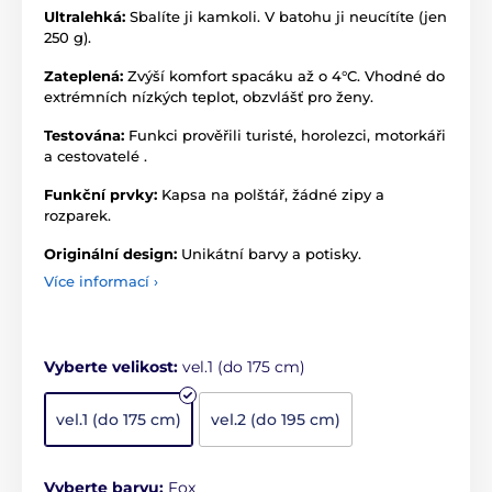
Ultralehká:
Sbalíte ji kamkoli. V batohu ji neucítíte (jen
250 g).
Zateplená:
Zvýší komfort spacáku až o 4°C. Vhodné do
extrémních nízkých teplot, obzvlášť pro ženy.
Testována:
Funkci prověřili turisté, horolezci, motorkáři
a cestovatelé .
Funkční prvky:
Kapsa na polštář, žádné zipy a
rozparek.
Originální design:
Unikátní barvy a potisky.
Více informací ›
Vyberte velikost:
vel.1 (do 175 cm)
vel.1 (do 175 cm)
vel.2 (do 195 cm)
Vyberte barvu:
Fox