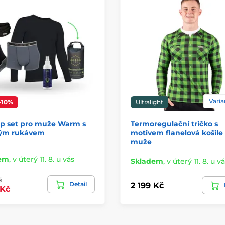
Varian
-10%
Ultralight
p set pro muže Warm s
Termoregulační tričko s
ým rukávem
motivem flanelová košile
muže
em
,
v úterý 11. 8. u vás
Skladem
,
v úterý 11. 8. u v
č
Detail
2 199 Kč
 Kč