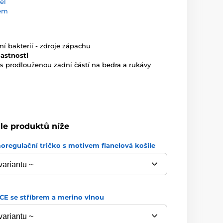
el
rem
 bakterií - zdroje zápachu
lastnosti
 s prodlouženou zadní částí na bedra a rukávy
dle produktů níže
regulační tričko s motivem flanelová košile
E se stříbrem a merino vlnou