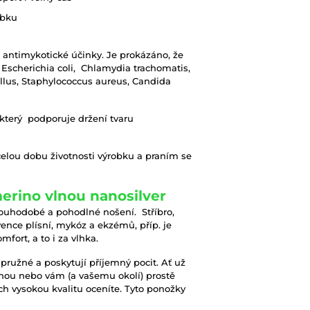
obku
a antimykotické účinky. Je prokázáno, že
.: Escherichia coli, Chlamydia trachomatis,
illus, Staphylococcus aureus, Candida
 který podporuje držení tvaru
 celou dobu životnosti výrobku a praním se
erino vlnou nanosilver
ouhodobé a pohodlné nošení. Stříbro,
ence plísní, mykóz a ekzémů, příp. je
fort, a to i za vlhka.
pružné a poskytují příjemný pocit. Ať už
ohou nebo vám (a vašemu okolí) prostě
ch vysokou kvalitu oceníte. Tyto ponožky