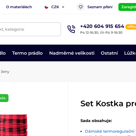
O materiálech
Seznam přání
Zaregist
CZK
+420 604 915 654
offli
t, kategorie
Po 12-16:30, Út-Pá 9-16:30
dlo
Termo prádlo
Nadměrné velikosti
Ostatní
Lůžk
 ženy
ada
Set Kostka pr
Sada obsahuje:
Dámské termoregulační t