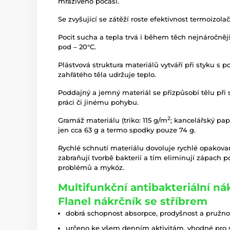
mrazivého počasí.
Se zvyšující se zátěží roste efektivnost termoizola
Pocit sucha a tepla trvá i během těch nejnáročnějš
pod – 20°C.
Plástvová struktura materiálů vytváří při styku s 
zahřátého těla udržuje teplo.
Poddajný a jemný materiál se přizpůsobí tělu při sp
práci či jinému pohybu.
2
Gramáž materiálu (triko: 115 g/m
; kancelářský pap
jen cca 63 g a termo spodky pouze 74 g.
Rychlé schnutí materiálu dovoluje rychlé opakovan
zabraňují tvorbě bakterií a tím eliminují zápach 
problémů a mykóz.
Multifunkční antibakteriální ná
Flanel nákrčník se stříbrem
dobrá schopnost absorpce, prodyšnost a pružnos
určeno ke všem denním aktivitám, vhodné pro sp