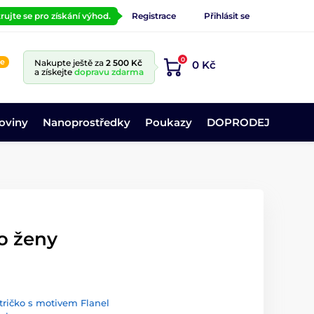
rujte se pro získání výhod.
Registrace
Přihlásit se
0
ne
Nakupte ještě za
2 500 Kč
0 Kč
a získejte
dopravu zdarma
oviny
Nanoprostředky
Poukazy
DOPRODEJ
o ženy
ričko s motivem Flanel