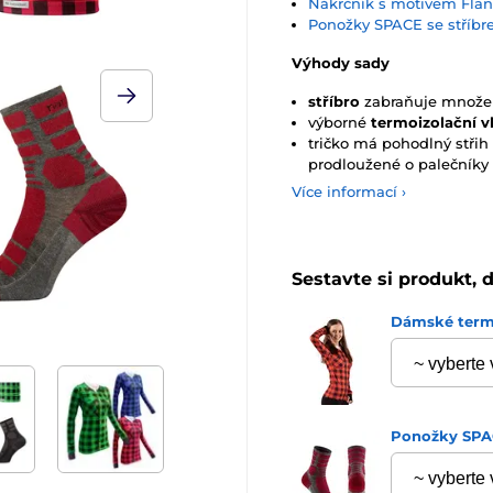
Nákrčník s motivem Flan
Ponožky SPACE se stříb
Výhody sady
stříbro
zabraňuje množení
výborné
termoizolační v
tričko má pohodlný střih
prodloužené o palečníky
Více informací ›
Sestavte si produkt, 
Dámské termo
Ponožky SPAC