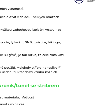
Sady
čních vlastností.
ích aktivit v chladu i velkých mrazech
pokožkou vzduchovou izolační vrstvu - ze
ortu, lyžování, SNB, turistice, hikingu,
2
ír: 80 g/m
) je tak nízká, že celé triko váží
®
é použití. Molekuly stříbra nanosilver
po uschnutí. Předchází vzniku kožních
krčník/tunel se stříbrem
t materiálu, hřejivost
ort i volný čas