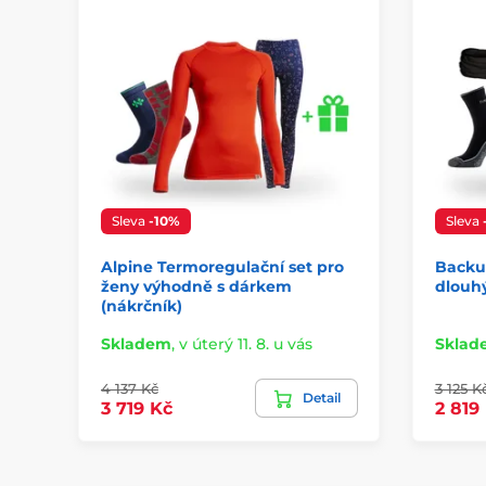
Sleva
-10%
Sleva
Alpine Termoregulační set pro
Backu
ženy výhodně s dárkem
dlouh
(nákrčník)
Skladem
,
v úterý 11. 8. u vás
Sklad
4 137 Kč
3 125 K
Detail
3 719 Kč
2 819