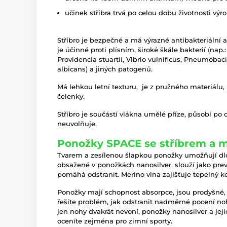
učinek stříbra trvá po celou dobu životnosti výr
Stříbro je bezpečné a má výrazné antibakteriální 
je účinné proti plísním, široké škále bakterií (nap
Providencia stuartii, Vibrio vulnificus, Pneumobac
albicans) a jiných patogenů.
Má lehkou letní texturu, je z pružného materiálu,
čelenky.
Stříbro je součástí vlákna umělé příze, působí po
neuvolňuje.
Ponožky SPACE se stříbrem a m
Tvarem a zesílenou šlapkou ponožky umožňují dl
obsažené v ponožkách nanosilver, slouží jako prev
pomáhá odstranit. Merino vlna zajišťuje tepelný kom
Ponožky mají schopnost absorpce, jsou prodyšné, 
řešíte problém, jak odstranit nadměrné pocení n
jen nohy dvakrát nevoní, ponožky nanosilver a jeji
oceníte zejména pro zimní sporty.