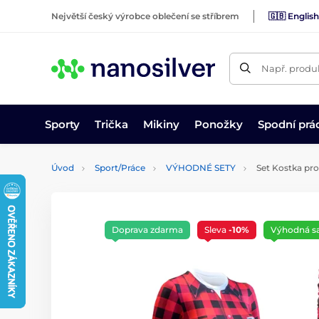
Největší český výrobce oblečení se stříbrem
🇬🇧 English
Např. produk
Sporty
Trička
Mikiny
Ponožky
Spodní prá
Úvod
Sport/Práce
VÝHODNÉ SETY
Set Kostka pro
Doprava zdarma
Sleva
-10%
Výhodná s