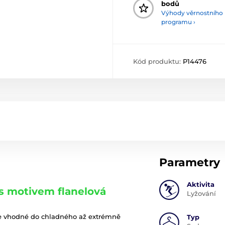
bodů
Výhody věrnostního
programu ›
Kód produktu:
P14476
Parametry
Aktivita
s motivem flanelová
Lyžování
e vhodné do chladného až extrémně
Typ