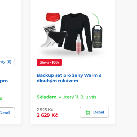
S
ty (11)
Sleva
-10%
Ul
Backup set pro ženy Warm s
Al
 pro
dlouhým rukávem
Skladem
,
v úterý 11. 8. u vás
Sk
ás
2 925 Kč
3 
Detail
Detail
2 629 Kč
3 