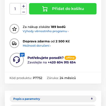
Přidat do košíku
Za nákup získáte
189 bodů
Výhody věrnostního programu ›
Doprava zdarma
od
2 500 Kč
Možnosti doručení ›
Potřebujete poradit?
offline
Zavolejte na
+420 604 915 654
Kód produktu:
P7752
Záruka:
24 měsíců
Popis a parametry