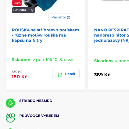
-45%
Poslední kusy
Varianty (1)
ROUŠKA se stříbrem s potiskem
NANO RESPIRÁTO
- různé motivy rouška má
nanorespirátor S
kapsu na filtry
jednorázový (NR
Skladem
,
v pondělí 10. 8. u vás
Skladem
,
v pondě
330 Kč
Detail
389 Kč
180 Kč
STŘÍBRO NESMRDÍ
PRŮVODCE VÝBĚREM