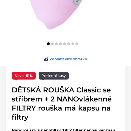
Zobrazit více obrázků
Sleva
-51%
Poslední kusy
DĚTSKÁ ROUŠKA Classic se
stříbrem + 2 NANOvlákenné
FILTRY rouška má kapsu na
filtry
Nanoroušky s nanofiltry 3PLY filter nanosilver mají