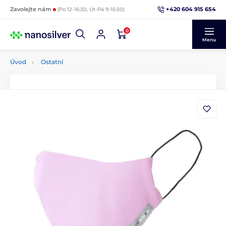
+420 604 915 654
Zavolejte nám
(Po 12-16:30, Út-Pá 9-16:30)
0
Menu
Úvod
Ostatní