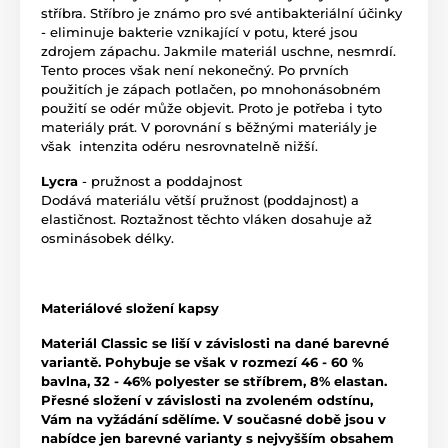
stříbra. Stříbro je známo pro své antibakteriální účinky
- eliminuje bakterie vznikající v potu, které jsou
zdrojem zápachu. Jakmile materiál uschne, nesmrdí.
Tento proces však není nekonečný. Po prvních
použitích je zápach potlačen, po mnohonásobném
použití se odér může objevit. Proto je potřeba i tyto
materiály prát. V porovnání s běžnými materiály je
však intenzita odéru nesrovnatelně nižší.
Lycra
- pružnost a poddajnost
Dodává materiálu větší pružnost (poddajnost) a
elastičnost. Roztažnost těchto vláken dosahuje až
osminásobek délky.
Materiálové složení kapsy
Materiál Classic se liší v závislosti na dané barevné
variantě. Pohybuje se však v rozmezí 46 - 60 %
bavlna, 32 - 46% polyester se stříbrem, 8% elastan.
Přesné složení v závislosti na zvoleném odstínu,
Vám na vyžádání sdělíme. V současné době jsou v
nabídce jen barevné varianty s nejvyšším obsahem