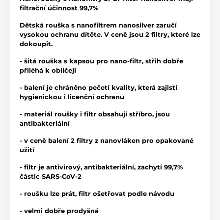
filtrační účinnost 99,7%
Dětská rouška s nanofiltrem nanosilver zaručí
vysokou ochranu dítěte. V ceně jsou 2 filtry, které lze
dokoupit.
- šitá rouška s kapsou pro nano-filtr, střih dobře
přiléhá k obličeji
- balení je chráněno pečetí kvality, která zajistí
hygienickou i licenční ochranu
- materiál roušky i filtr obsahují stříbro, jsou
antibakteriální
- v ceně balení 2 filtry z nanovláken pro opakované
užití
- filtr je antivirový, antibakteriální, zachytí 99,7%
částic SARS-CoV-2
- roušku lze prát, filtr ošetřovat podle návodu
- velmi dobře prodyšná