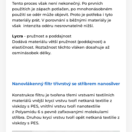
Tento proces však není nekonečný. Po prvních
použitích je zápach potlačen, po mnohonásobném
použití se odér může objevit. Proto je potřeba i tyto
materiály prát. V porovnání s běžnými materiály je
však intenzita odéru nesrovnatelně nižší.
Lycra
- pružnost a poddajnost
Dodává materiálu větší pružnost (poddajnost) a
elastičnost. Roztažnost těchto vláken dosahuje až
osminásobek délky.
Nanovlákenný filtr třívrstvý se stříbrem nanosilver
Konstrukce filtru je tvořena třemi vrstvami textilních
materiálů vnější krycí vrstvu tvoří netkaná textilie z
viskózy s PES, vnitřní vrstvu tvoří nanotextilie
z Polyamidu 6 s pevně zafixovanými molekulami
stříbra. Druhou krycí vrstvu tvoří opět netkaná textilie z
viskózy s PES.