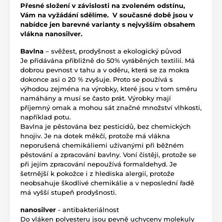
Přesné složení v závislosti na zvoleném odstínu,
Vám na vyžádání sdělíme. V současné době jsou v
nabídce jen barevné varianty s nejvyšším obsahem
vlákna nanosilver.
Bavlna
– svěžest, prodyšnost a ekologický původ
Je přidávána přibližně do 50% vyráběných textilií. Má
dobrou pevnost v tahu a v oděru, která se za mokra
dokonce asi o 20 % zvyšuje. Proto se používá s
výhodou zejména na výrobky, které jsou v tom směru
namáhány a musí se často prát. Výrobky mají
příjemný omak a mohou sát značné množství vlhkosti,
například potu.
Bavlna je pěstována bez pesticidů, bez chemických
hnojiv. Je na dotek měkčí, protože má vlákna
neporušená chemikáliemi užívanými při běžném
pěstování a zpracování bavlny. Voní čistěji, protože se
při jejím zpracování nepoužívá formaldehyd. Je
šetrnější k pokožce i z hlediska alergií, protože
neobsahuje škodlivé chemikálie a v neposlední řadě
má vyšší stupeň prodyšnosti.
nanosilver
- antibakteriálnost
Do vláken polyesteru jsou pevně uchyceny molekuly