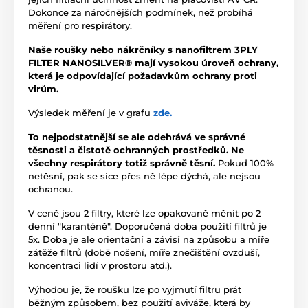
Dokonce za náročnějších podmínek, než probíhá
měření pro respirátory.
Naše roušky nebo nákrčníky s nanofiltrem 3PLY
FILTER NANOSILVER® mají vysokou úroveň ochrany,
která je odpovídající požadavkům ochrany proti
virům.
Výsledek měření je v grafu
zde.
To nejpodstatnější se ale odehrává ve správné
těsnosti a čistotě ochranných prostředků. Ne
všechny respirátory totiž správně těsní.
Pokud 100%
netěsní, pak se sice přes ně lépe dýchá, ale nejsou
ochranou.
V ceně jsou 2 filtry, které lze opakovaně měnit po 2
denní "karanténě". Doporučená doba použití filtrů je
5x. Doba je ale orientační a závisí na způsobu a míře
zátěže filtrů (době nošení, míře znečištění ovzduší,
koncentraci lidí v prostoru atd.).
Výhodou je, že roušku lze po vyjmutí filtru prát
běžným způsobem, bez použití aviváže, která by