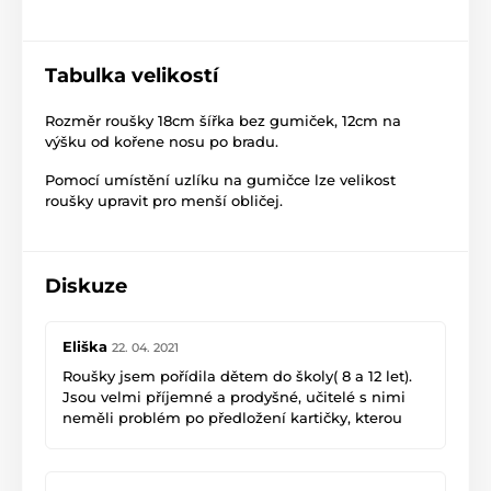
Tabulka velikostí
Rozměr roušky 18cm šířka bez gumiček, 12cm na
výšku od kořene nosu po bradu.
Pomocí umístění uzlíku na gumičce lze velikost
roušky upravit pro menší obličej.
Diskuze
Eliška
22. 04. 2021
Roušky jsem pořídila dětem do školy( 8 a 12 let).
Jsou velmi příjemné a prodyšné, učitelé s nimi
neměli problém po předložení kartičky, kterou
jsme dostali v zásilce. Zkoušela jsem i já a na
drobnější ženský obličej jsou taky vhodné.