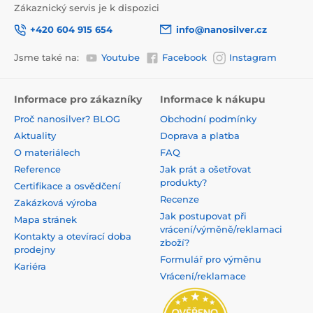
Zákaznický servis je k dispozici
+420 604 915 654
info@nanosilver.cz
Jsme také na:
Youtube
Facebook
Instagram
Informace pro zákazníky
Informace k nákupu
Proč nanosilver? BLOG
Obchodní podmínky
Aktuality
Doprava a platba
O materiálech
FAQ
Reference
Jak prát a ošetřovat
produkty?
Certifikace a osvědčení
Recenze
Zakázková výroba
Jak postupovat při
Mapa stránek
vrácení/výměně/reklamaci
Kontakty a otevírací doba
zboží?
prodejny
Formulář pro výměnu
Kariéra
Vrácení/reklamace