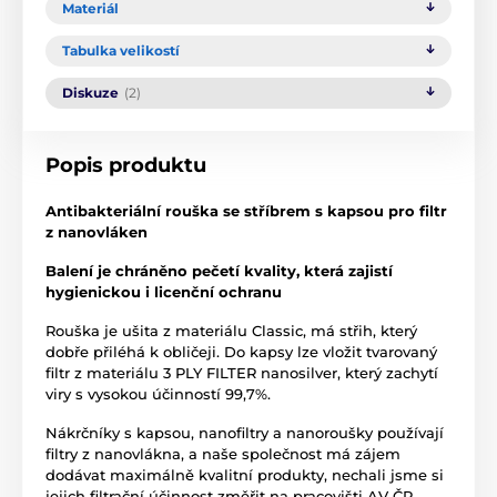
Materiál
Tabulka velikostí
Diskuze
(2)
Popis produktu
Antibakteriální rouška se stříbrem s kapsou pro filtr
z nanovláken
Balení je chráněno pečetí kvality, která zajistí
hygienickou i licenční ochranu
Rouška je ušita z materiálu Classic, má střih, který
dobře přiléhá k obličeji. Do kapsy lze vložit tvarovaný
filtr z materiálu 3 PLY FILTER nanosilver, který zachytí
viry s vysokou účinností 99,7%.
Nákrčníky s kapsou, nanofiltry a nanoroušky používají
filtry z nanovlákna, a naše společnost má zájem
dodávat maximálně kvalitní produkty, nechali jsme si
jejich filtrační účinnost změřit na pracovišti AV ČR.