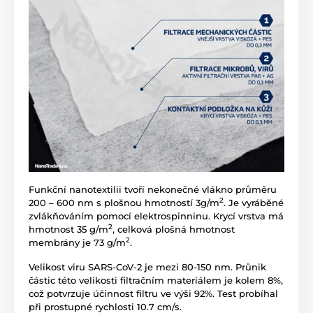
​Funkční nanotextilii tvoří nekonečné vlákno průměru
2
200 – 600 nm s plošnou hmotností 3g/m
. Je vyráběné
zvlákňováním pomocí elektrospinninu. Krycí vrstva má
2
hmotnost 35 g/m
, celková plošná hmotnost
2
membrány je 73 g/m
.
Velikost viru SARS-CoV-2 je mezi 80-150 nm. Průnik
částic této velikosti filtračním materiálem je kolem 8%,
což potvrzuje účinnost filtru ve výši 92%. Test probíhal
při prostupné rychlosti 10.7 cm/s.