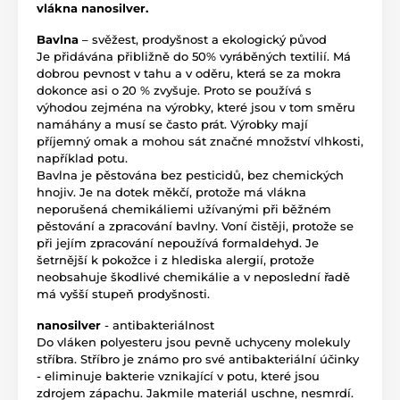
vlákna nanosilver.
Bavlna
– svěžest, prodyšnost a ekologický původ
Je přidávána přibližně do 50% vyráběných textilií. Má
dobrou pevnost v tahu a v oděru, která se za mokra
dokonce asi o 20 % zvyšuje. Proto se používá s
výhodou zejména na výrobky, které jsou v tom směru
namáhány a musí se často prát. Výrobky mají
příjemný omak a mohou sát značné množství vlhkosti,
například potu.
Bavlna je pěstována bez pesticidů, bez chemických
hnojiv. Je na dotek měkčí, protože má vlákna
neporušená chemikáliemi užívanými při běžném
pěstování a zpracování bavlny. Voní čistěji, protože se
při jejím zpracování nepoužívá formaldehyd. Je
šetrnější k pokožce i z hlediska alergií, protože
neobsahuje škodlivé chemikálie a v neposlední řadě
má vyšší stupeň prodyšnosti.
nanosilver
- antibakteriálnost
Do vláken polyesteru jsou pevně uchyceny molekuly
stříbra. Stříbro je známo pro své antibakteriální účinky
- eliminuje bakterie vznikající v potu, které jsou
zdrojem zápachu. Jakmile materiál uschne, nesmrdí.