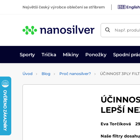
Největší český výrobce oblečení se stříbrem
🇬🇧 English
Např. produk
Sporty
Trička
Mikiny
Ponožky
Spodní prá
Úvod
Blog
Proč nanosilver?
ÚČINNOST 3PLY FIL
ÚČINNOS
LEPŠÍ NE
Eva Torčíková
29
Naše filtry dosahu