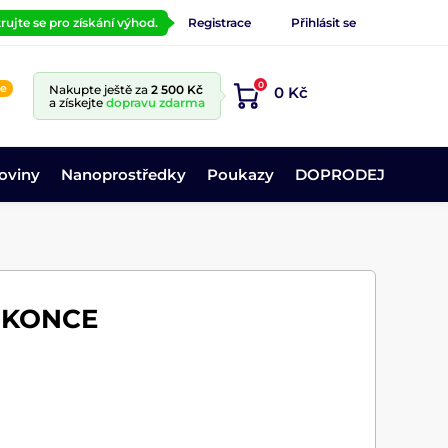
rujte se pro získání výhod.
Registrace
Přihlásit se
0
ne
Nakupte ještě za
2 500 Kč
0 Kč
a získejte
dopravu zdarma
oviny
Nanoprostředky
Poukazy
DOPRODEJ
OKONCE