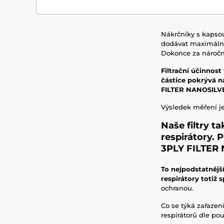
Nákrčníky s kapsou
dodávat maximálně k
Dokonce za náročně
Filtrační účinnost
částice pokrývá ná
FILTER NANOSILVER
Výsledek měření je
Naše filtry t
respirátory.
P
3PLY FILTER
To nejpodstatnějš
respirátory totiž s
ochranou.
Co se týká zařazen
respirátorů dle po