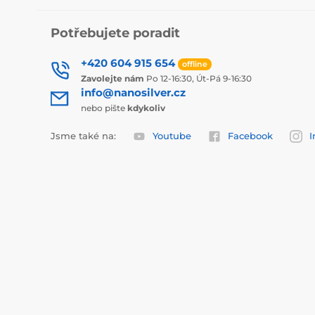
Potřebujete poradit
+420 604 915 654
offline
Zavolejte nám
Po 12-16:30, Út-Pá 9-16:30
info@nanosilver.cz
nebo pište
kdykoliv
Jsme také na:
Youtube
Facebook
I