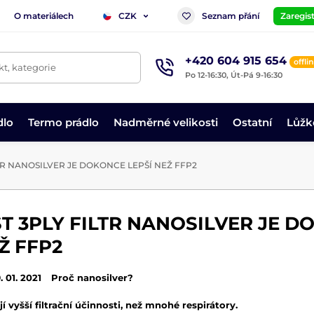
O materiálech
Seznam přání
Zaregist
CZK
+420 604 915 654
offli
t, kategorie
Po 12-16:30, Út-Pá 9-16:30
dlo
Termo prádlo
Nadměrné velikosti
Ostatní
Lůžk
TR NANOSILVER JE DOKONCE LEPŠÍ NEŽ FFP2
T 3PLY FILTR NANOSILVER JE D
Ž FFP2
. 01. 2021
Proč nanosilver?
jí vyšší filtrační účinnosti, než mnohé respirátory.