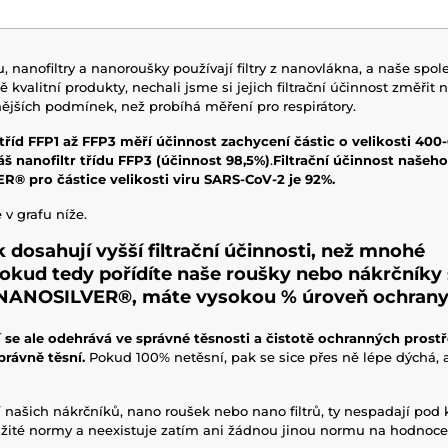
, nanofiltry a nanoroušky používají filtry z nanovlákna, a naše sp
valitní produkty, nechali jsme si jejich filtrační účinnost změřit n
jších podmínek, než probíhá měření pro respirátory.
 tříd FFP1 až FFP3 měří účinnost zachycení částic o velikosti 400
š nanofiltr třídu FFP3 (účinnost 98,5%)
.
Filtrační účinnost našeho
® pro částice velikosti viru SARS-CoV-2 je 92%.
 v grafu níže.
ak dosahují vyšší filtrační účinnosti, než mnohé
okud tedy pořídíte naše roušky nebo nákrčníky 
 NANOSILVER®, máte vysokou % úroveň ochrany
í se ale odehrává ve správné těsnosti a čistotě ochranných pros
právně těsní.
Pokud 100% netěsní, pak se sice přes ně lépe dýchá, 
í našich nákrčníků, nano roušek nebo nano filtrů, ty nespadají pod 
užité normy a neexistuje zatím ani žádnou jinou normu na hodnocení 