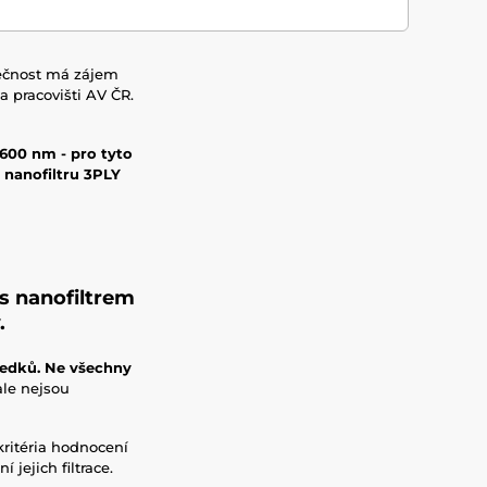
olečnost má zájem
a pracovišti AV ČR.
-600 nm - pro tyto
 nanofiltru 3PLY
s nanofiltrem
.
tředků. Ne všechny
ale nejsou
kritéria hodnocení
jejich filtrace.