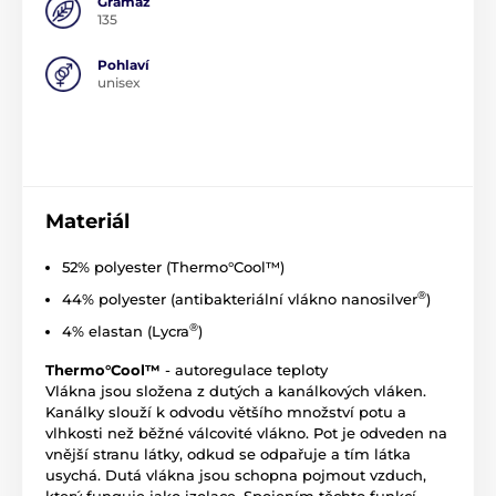
Gramáž
135
Pohlaví
unisex
Materiál
52% polyester (Thermo°Cool™)
®
44% polyester (antibakteriální vlákno nanosilver
)
®
4% elastan (Lycra
)
Thermo°Cool™
- autoregulace teploty
Vlákna jsou složena z dutých a kanálkových vláken.
Kanálky slouží k odvodu většího množství potu a
vlhkosti než běžné válcovité vlákno. Pot je odveden na
vnější stranu látky, odkud se odpařuje a tím látka
usychá. Dutá vlákna jsou schopna pojmout vzduch,
který funguje jako izolace. Spojením těchto funkcí