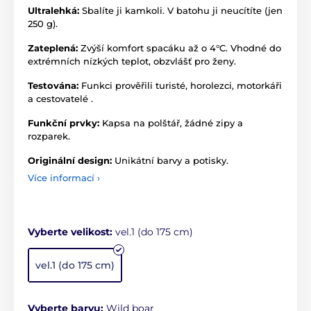
Ultralehká:
Sbalíte ji kamkoli. V batohu ji neucítíte (jen
250 g).
Zateplená:
Zvýší komfort spacáku až o 4°C. Vhodné do
extrémních nízkých teplot, obzvlášť pro ženy.
Testována:
Funkci prověřili turisté, horolezci, motorkáři
a cestovatelé .
Funkční prvky:
Kapsa na polštář, žádné zipy a
rozparek.
Originální design:
Unikátní barvy a potisky.
Více informací ›
Vyberte velikost:
vel.1 (do 175 cm)
vel.1 (do 175 cm)
Vyberte barvu:
Wild boar