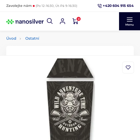
+420 604 915 654
Zavolejte nám
(Po 12-16:30, Út-Pá 9-16:30)
0
Menu
Úvod
Ostatní