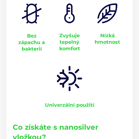
Zvyšuje
Nízká
Bez
tepelný
hmotnost
zápachu a
komfort
bakterií
Univerzální použití
Co získáte s nanosilver
vložkou?