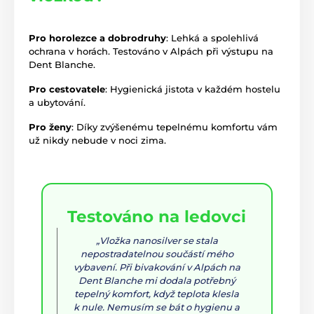
Pro horolezce a dobrodruhy
: Lehká a spolehlivá
ochrana v horách. Testováno v Alpách při výstupu na
Dent Blanche.
Pro cestovatele
: Hygienická jistota v každém hostelu
a ubytování.
Pro ženy
: Díky zvýšenému tepelnému komfortu vám
už nikdy nebude v noci zima.
Testováno na ledovci
„Vložka nanosilver se stala
nepostradatelnou součástí mého
vybavení. Při bivakování v Alpách na
Dent Blanche mi dodala potřebný
tepelný komfort, když teplota klesla
k nule. Nemusím se bát o hygienu a