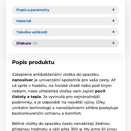
Popis a parametry
Materiál
Tabulka velikostí
Diskuze
(0)
Popis produktu
Zateplená antibakteriální vložka do spacáku
nanosilver
je univerzální společník pro vaše cesty. Ať
už spíte v hostelu, na horské chatě nebo pod širým
nebem, naše ultralehká vložka vám zajistí
pocit
čistoty a tepla
. Je vyvinutá pro nejnáročnější
podmínky, a je odpovědí na největší výzvy. Díky
unikátní technologii s nanočásticemi stříbra poskytuje
bezkonkurenční ochranu a komfort.
Běžné vložky do spacáku často nenabízejí žádnou
přidanou hodnotu a váží přes 300 g. My jsme šli jinou