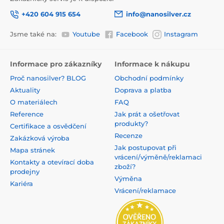
+420 604 915 654
info@nanosilver.cz
Jsme také na:
Youtube
Facebook
Instagram
Informace pro zákazníky
Informace k nákupu
Proč nanosilver? BLOG
Obchodní podmínky
Aktuality
Doprava a platba
O materiálech
FAQ
Reference
Jak prát a ošetřovat
produkty?
Certifikace a osvědčení
Recenze
Zakázková výroba
Jak postupovat při
Mapa stránek
vrácení/výměně/reklamaci
Kontakty a otevírací doba
zboží?
prodejny
Výměna
Kariéra
Vrácení/reklamace