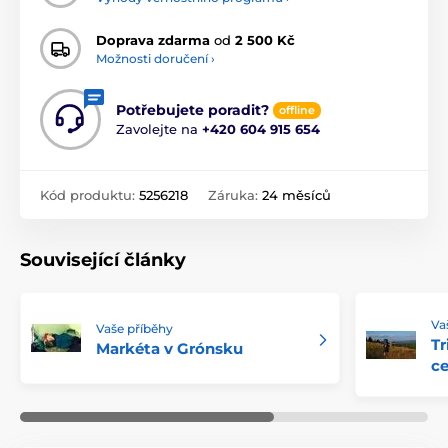
Doprava zdarma
od
2 500 Kč
Možnosti doručení ›
Potřebujete poradit?
offline
Zavolejte na
+420 604 915 654
Kód produktu:
5256218
Záruka:
24 měsíců
Související články
Va
Vaše příběhy
Tr
Markéta v Grónsku
ce