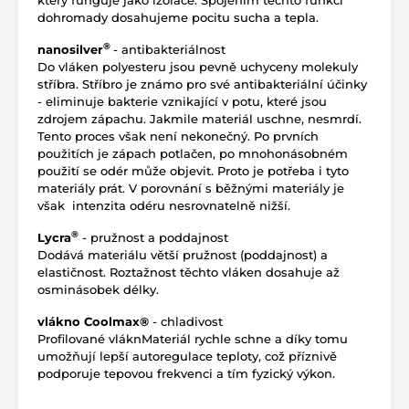
dohromady dosahujeme pocitu sucha a tepla.
®
nanosilver
- antibakteriálnost
Do vláken polyesteru jsou pevně uchyceny molekuly
stříbra. Stříbro je známo pro své antibakteriální účinky
- eliminuje bakterie vznikající v potu, které jsou
zdrojem zápachu. Jakmile materiál uschne, nesmrdí.
Tento proces však není nekonečný. Po prvních
použitích je zápach potlačen, po mnohonásobném
použití se odér může objevit. Proto je potřeba i tyto
materiály prát. V porovnání s běžnými materiály je
však intenzita odéru nesrovnatelně nižší.
®
Lycra
- pružnost a poddajnost
Dodává materiálu větší pružnost (poddajnost) a
elastičnost. Roztažnost těchto vláken dosahuje až
osminásobek délky.
vlákno Coolmax®
- chladivost
Profilované vláknMateriál rychle schne a díky tomu
umožňují lepší autoregulace teploty, což příznivě
podporuje tepovou frekvenci a tím fyzický výkon.