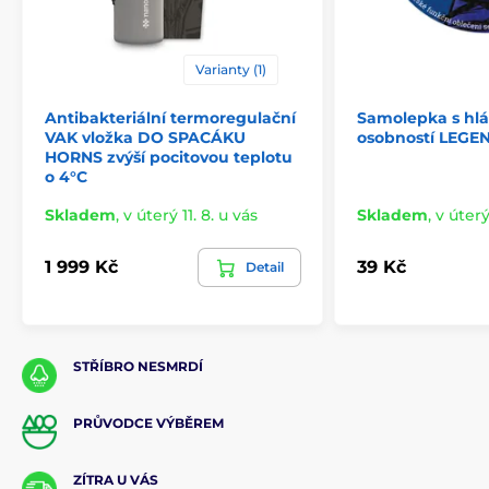
Varianty (1)
Antibakteriální termoregulační
Samolepka s hl
VAK vložka DO SPACÁKU
osobností LEG
HORNS zvýší pocitovou teplotu
o 4°C
Skladem
,
v úterý 11. 8. u vás
Skladem
,
v úterý
1 999 Kč
39 Kč
Detail
STŘÍBRO NESMRDÍ
PRŮVODCE VÝBĚREM
ZÍTRA U VÁS