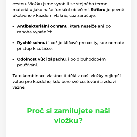
cestou. Vložku jsme vyrobili ze stejného termo
materiálu jako naše funkční oblečení.
Stříbro
je pevně
ukotveno v každém vlákně, což zaručuje:
Antibakteriální ochranu
, která neselže ani po
mnoha vypráních.
Rychlé schnutí
, což je klíčové pro cesty, kde nemáte
přístup k sušičce.
Odolnost vůči zápachu
, i po dlouhodobém
používání.
Tato kombinace vlastností dělá z naší vložky nejlepší
volbu pro každého, kdo bere své cestování a zdraví
vážně.
Proč si zamilujete naši
vložku?