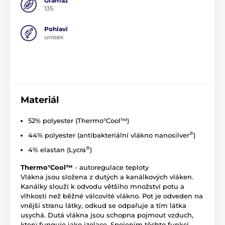
Gramáž
135
Pohlaví
unisex
Materiál
52% polyester (Thermo°Cool™)
®
44% polyester (antibakteriální vlákno nanosilver
)
®
4% elastan (Lycra
)
Thermo°Cool™
- autoregulace teploty
Vlákna jsou složena z dutých a kanálkových vláken.
Kanálky slouží k odvodu většího množství potu a
vlhkosti než běžné válcovité vlákno. Pot je odveden na
vnější stranu látky, odkud se odpařuje a tím látka
usychá. Dutá vlákna jsou schopna pojmout vzduch,
který funguje jako izolace. Spojením těchto funkcí