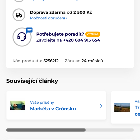
Doprava zdarma
od
2 500 Kč
Možnosti doručení ›
Potřebujete poradit?
offline
Zavolejte na
+420 604 915 654
Kód produktu:
5256212
Záruka:
24 měsíců
Související články
Va
Vaše příběhy
Tr
Markéta v Grónsku
ce