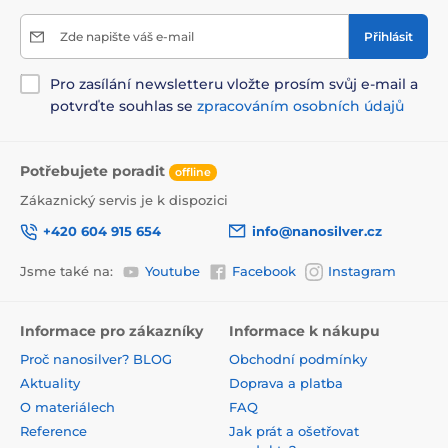
Zde napište váš e-mail
Přihlásit
Pro zasílání newsletteru vložte prosím svůj e-mail a
potvrďte souhlas se
zpracováním osobních údajů
Potřebujete poradit
offline
Zákaznický servis je k dispozici
+420 604 915 654
info@nanosilver.cz
Jsme také na:
Youtube
Facebook
Instagram
Informace pro zákazníky
Informace k nákupu
Proč nanosilver? BLOG
Obchodní podmínky
Aktuality
Doprava a platba
O materiálech
FAQ
Reference
Jak prát a ošetřovat