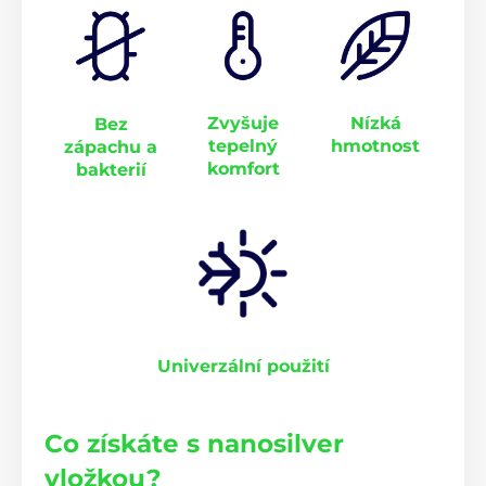
Zvyšuje
Nízká
Bez
tepelný
hmotnost
zápachu a
komfort
bakterií
Univerzální použití
Co získáte s nanosilver
vložkou?