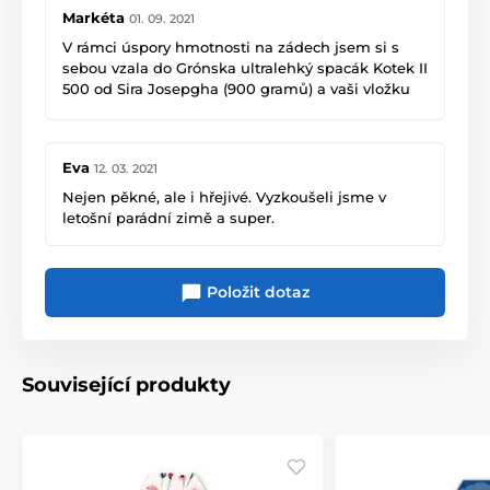
Markéta
01. 09. 2021
V rámci úspory hmotnosti na zádech jsem si s
sebou vzala do Grónska ultralehký spacák Kotek II
500 od Sira Josepgha (900 gramů) a vaši vložku
do spacáku (250 gramů). Tím jsem se dostala na
něco málo přes jeden kilogram a musím říct,
jsem byla překvapená zvýšeným tepelným
Eva
12. 03. 2021
komfortem. Vložka do spacáku tímto prošlo
testem v Gronsku na jedničku s hvězdičkou.
Nejen pěkné, ale i hřejivé. Vyzkoušeli jsme v
Děkuji
letošní parádní zimě a super.
Položit dotaz
Související produkty