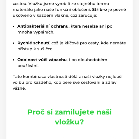
cestou. Vložku jsme vyrobili ze stejného termo
materiálu jako naše funkční oblečení.
Stříbro
je pevně
ukotveno v každém vlákně, což zaručuje:
Antibakteriální ochranu
, která neselže ani po
mnoha vypráních.
Rychlé schnutí
, což je klíčové pro cesty, kde nemáte
přístup k sušičce.
Odolnost vůči zápachu
, i po dlouhodobém
používání.
Tato kombinace vlastností dělá z naší vložky nejlepší
volbu pro každého, kdo bere své cestování a zdraví
vážně.
Proč si zamilujete naši
vložku?