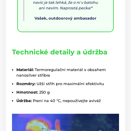
navíc je tak lehká, že o ní v batohu
ani nevím. Naprostá pecka!“
Vašek, outdoorový ambasador
Technické detaily a údržba
Materiál:
Termoregulační materiál s obsahem
nanosilver stříbra
Rozměry:
Užší střih pro maximální efektivitu
Hmotnost:
250 g
Údržba:
Praní na 40 °C, nepoužívejte aviváž