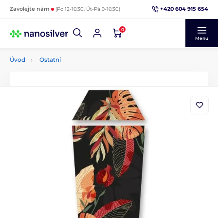
+420 604 915 654
Zavolejte nám
(Po 12-16:30, Út-Pá 9-16:30)
0
Menu
Úvod
Ostatní