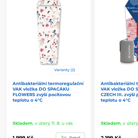
Varianty (2)
Antibakteriální termoregulační
Antibakteriální
VAK vložka DO SPACÁKU
VAK vložka DO
FLOWERS zvýší pocitovou
CZECH III. zvýší
teplotu o 4°C
teplotu o 4°C
Skladem
,
v úterý 11. 8. u vás
Skladem
,
v úterý
1 999 Kč
2 199 Kč
Detail