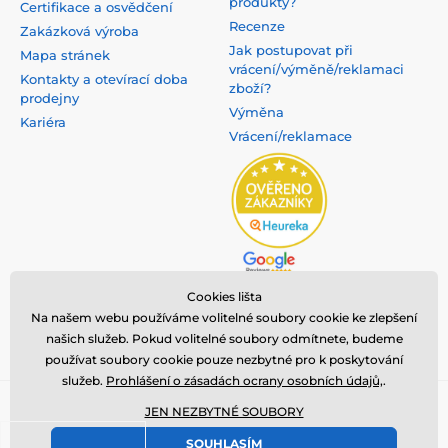
produkty?
Certifikace a osvědčení
Recenze
Zakázková výroba
Jak postupovat při
Mapa stránek
vrácení/výměně/reklamaci
Kontakty a otevírací doba
zboží?
prodejny
Výměna
Kariéra
Vrácení/reklamace
Cookies lišta
Na našem webu používáme volitelné soubory cookie ke zlepšení
našich služeb. Pokud volitelné soubory odmítnete, budeme
používat soubory cookie pouze nezbytné pro k poskytování
služeb.
Prohlášení o zásadách ocrany osobních údajů,
.
Copyright ©2008 - 2025, všechna práva vyhrazena,
nanosilver®
je
JEN NEZBYTNÉ SOUBORY
registrovaná ochranná známka společnosti
NanoTrade, s.r.o.
⦁ E-
SOUHLASÍM
shop vytvořila
SIMPLIA.cz