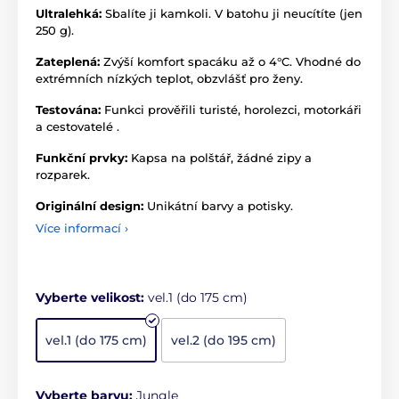
Ultralehká:
Sbalíte ji kamkoli. V batohu ji neucítíte (jen
250 g).
Zateplená:
Zvýší komfort spacáku až o 4°C. Vhodné do
extrémních nízkých teplot, obzvlášť pro ženy.
Testována:
Funkci prověřili turisté, horolezci, motorkáři
a cestovatelé .
Funkční prvky:
Kapsa na polštář, žádné zipy a
rozparek.
Originální design:
Unikátní barvy a potisky.
Více informací ›
Vyberte velikost:
vel.1 (do 175 cm)
vel.1 (do 175 cm)
vel.2 (do 195 cm)
Vyberte barvu:
Jungle