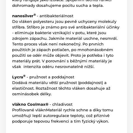
dohromady dosahujeme pocitu sucha a tepla.
®
nanosilver
- antibakteriálnost
Do vláken polyesteru jsou pevně uchyceny molekuly
stříbra. Stříbro je známo pro své antibakteriální účinky
- eliminuje bakterie vznikající v potu, které jsou
zdrojem zápachu. Jakmile materiál uschne, nesmrdí.
Tento proces však není nekonečný. Po prvních
použitích je zápach potlačen, po mnohonásobném
použití se odér může objevit. Proto je potřeba i tyto
materiály prát. V porovnání s běžnými materiály je
však intenzita odéru nesrovnatelně nižší.
®
Lycra
- pružnost a poddajnost
Dodává materiálu větší pružnost (poddajnost) a
elastičnost. Roztažnost těchto vláken dosahuje až
osminásobek délky.
vlákno Coolmax®
- chladivost
Profilované vláknMateriál rychle schne a díky tomu
umožňují lepší autoregulace teploty, což příznivě
podporuje tepovou frekvenci a tím fyzický výkon.