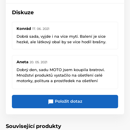
Diskuze
Konrád
17. 06. 2021
Dobrá sada, vyjde i na více mytí. Balení je sice
hezké, ale látkový obal by se více hodil brašny.
Aneta
20. 05. 2021
Dobrý den, sadu MOTO jsem koupila bratrovi.
Množství produktů vystačilo na ošetření celé
motorky, politura a prostředek na ošetření
chromovaných částí zbyly i na další použití.
Šampon i impregnace na textil se dá doobjednat.
Hezký a praktický dárek. A.P.
Položit dotaz
Související produkty