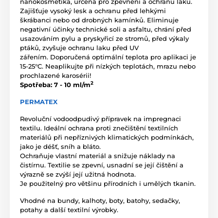
nanokosmetika, určená pro zpevnění a ochranu laku.
Zajišťuje vysoký lesk a ochranu před lehkými
škrábanci nebo od drobných kamínků. Eliminuje
negativní účinky technické soli a asfaltu, chrání před
usazováním pylu a pryskyřicí ze stromů, před výkaly
ptáků, zvyšuje ochranu laku před UV
zářením. Doporučená optimální teplota pro aplikaci je
15-25°C. Neaplikujte při nízkých teplotách, mrazu nebo
prochlazené karosérii!
2
Spotřeba: 7 - 10 ml/m
PERMATEX
Revoluční vodoodpudivý přípravek na impregnaci
textilu. Ideální ochrana proti znečištění textilních
materiálů při nepříznivých klimatických podmínkách,
jako je déšť, sníh a bláto.
Ochraňuje vlastní materiál a snižuje náklady na
čistírnu. Textilie se zpevní, usnadní se její čištění a
výrazně se zvýší její užitná hodnota.
Je použitelný pro většinu přírodních i umělých tkanin.
Vhodné na bundy, kalhoty, boty, batohy, sedačky,
potahy a další textilní výrobky.