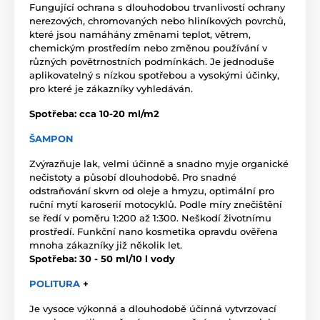
Fungující ochrana s dlouhodobou trvanlivostí ochrany
nerezových, chromovaných nebo hliníkových povrchů,
které jsou namáhány změnami teplot, větrem,
chemickým prostředím nebo změnou používání v
různých povětrnostních podmínkách. Je jednoduše
aplikovatelný s nízkou spotřebou a vysokými účinky,
pro které je zákazníky vyhledáván.
Spotřeba: cca 10-20 ml/m2
ŠAMPON
Zvýrazňuje lak, velmi účinně a snadno myje organické
nečistoty a působí dlouhodobě. Pro snadné
odstraňování skvrn od oleje a hmyzu, optimální pro
ruční mytí karoserií motocyklů. Podle míry znečištění
se ředí v poměru 1:200 až 1:300. Neškodí životnímu
prostředí. Funkční nano kosmetika opravdu ověřena
mnoha zákazníky již několik let.
Spotřeba: 30 - 50 ml/10 l vody
POLITURA
+
Je vysoce výkonná a dlouhodobě účinná vytvrzovací