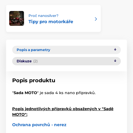
Proč nanosilver?
Tipy pro motorkáře
Popis a parametry
Diskuze
(2)
Popis produktu
"
Sada MOTO
" je sada 4 ks nano přípravků.
Popis jednotlivých přípravků obsažených v "Sadě
MOTO":
Ochrana povrchů - nerez