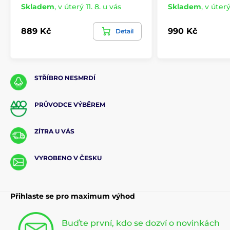
Skladem
,
v úterý 11. 8. u vás
Skladem
,
v úterý
889 Kč
990 Kč
Detail
STŘÍBRO NESMRDÍ
PRŮVODCE VÝBĚREM
ZÍTRA U VÁS
VYROBENO V ČESKU
Přihlaste se pro maximum výhod
Buďte první, kdo se dozví o novinkách