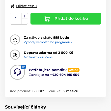
Hlídat cenu
Přidat do košíku
Za nákup získáte
999 bodů
Výhody věrnostního programu ›
Doprava zdarma
od
2 500 Kč
Možnosti doručení ›
Potřebujete poradit?
offline
Zavolejte na
+420 604 915 654
Kód produktu:
80012
Záruka:
12 měsíců
Související články