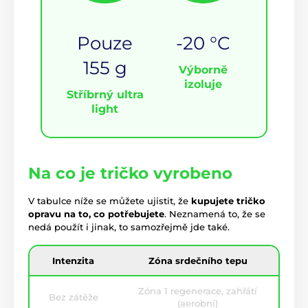
Pouze
-20 °C
155 g
Výborně
izoluje
Stříbrný ultra
light
Na co je tričko vyrobeno
V tabulce níže se můžete ujistit, že
kupujete tričko
opravu na to, co potřebujete
. Neznamená to, že se
nedá použít i jinak, to samozřejmě jde také.
Intenzita
Zóna srdečního tepu
Zóna 1 regenerace, zahřátí
Bez zátěže
(aerobní)