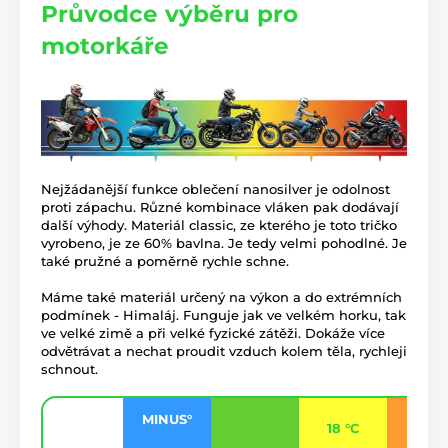
Průvodce výběru pro
motorkáře
Nejžádanější funkce oblečení nanosilver je odolnost
proti zápachu. Různé kombinace vláken pak dodávají
další výhody. Materiál classic, ze kterého je toto tričko
vyrobeno, je ze 60% bavlna. Je tedy velmi pohodlné. Je
také pružné a poměrně rychle schne.
Máme také materiál určený na výkon a do extrémních
podmínek - Himaláj. Funguje jak ve velkém horku, tak
ve velké zimě a při velké fyzické zátěži. Dokáže více
odvětrávat a nechat proudit vzduch kolem těla, rychleji
schnout.
MINUS°
18 °C