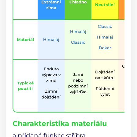
Extrémní
Chladno
Tepl
Neutrální
zima
Classic
Himaláj
Himal
Himaláj
Materiál
Himaláj
Classic
Daka
Dakar
Celode
Enduro
Dojíždění
výlet 
Jarní
výprava v
na skútru
silnic
nebo
zimě
Typické
podzimní
použití
Půldenní
Fyzic
Zimní
vyjížďka
výlet
nároč
dojíždění
offro
Charakteristika materiálu
a přidaná funkce stříbra