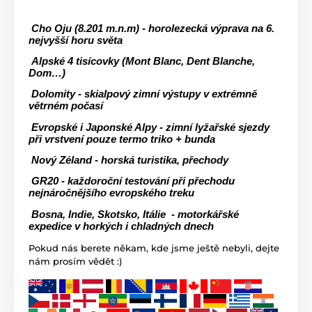
 Cho Oju (8.201 m.n.m) - horolezecká výprava na 6. 
nejvyšší horu světa
 Alpské 4 tisícovky (Mont Blanc, Dent Blanche, 
Dom…) 
 Dolomity - skialpový zimní výstupy v extrémně 
větrném počasí
 Evropské i Japonské Alpy - zimní lyžařské sjezdy 
při vrstvení pouze termo triko + bunda
 Nový Zéland - horská turistika, přechody
 GR20 - každoroční testování při přechodu 
nejnáročnějšího evropského treku
 Bosna, Indie, Skotsko, Itálie  - motorkářské 
expedice v horkých i chladných dnech
Pokud nás berete někam, kde jsme ještě nebyli, dejte
nám prosím vědět :)