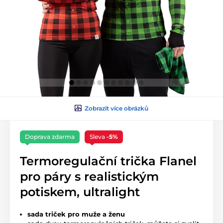
Zobrazit více obrázků
Doprava zdarma
Sleva
-5%
Termoregulační trička Flanel
pro páry s realistickým
potiskem, ultralight
sada triček pro muže a ženu