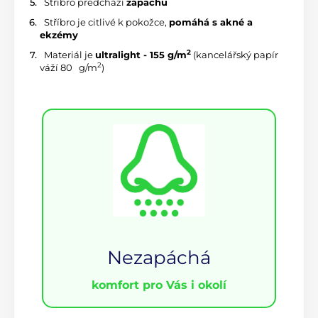
 Stříbro předchází 
zápachu
 Stříbro je citlivé k pokožce, 
pomáhá s akné a 
ekzémy
2
 Materiál je 
ultralight - 155 g/m
 (kancelářský papír 
2
váží 80 
 g/m
)
Nezapáchá
komfort pro Vás i okolí