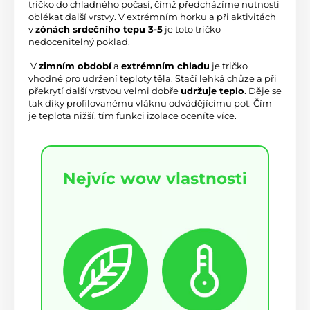
tričko do chladného počasí, čímž předcházíme nutnosti 
oblékat další vrstvy. V extrémním horku a při aktivitách 
v 
zónách srdečního tepu 3-5
 je toto tričko 
nedocenitelný poklad.
 V 
zimním období
 a 
extrémním chladu
 je tričko 
vhodné pro udržení teploty těla. Stačí lehká chůze a při 
překrytí další vrstvou velmi dobře 
udržuje teplo
. Děje se 
tak díky profilovanému vláknu odvádějícímu pot. Čím 
je teplota nižší, tím funkci izolace oceníte více.
Nejvíc wow vlastnosti