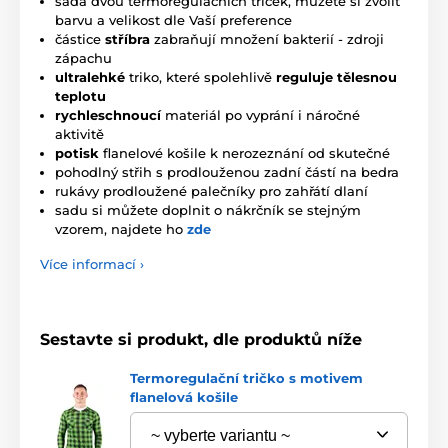
sada dvou termoregulačních triček, můžete si zvolit
barvu a velikost dle Vaší preference
částice
stříbra
zabraňují množení bakterií - zdroji
zápachu
ultralehké
triko, které spolehlivě
reguluje tělesnou
teplotu
rychleschnoucí
materiál po vyprání i náročné
aktivitě
potisk
flanelové košile k nerozeznání od skutečné
pohodlný střih s prodlouženou zadní částí na bedra
rukávy prodloužené palečníky pro zahřátí dlaní
sadu si můžete doplnit o nákrčník se stejným
vzorem, najdete ho
zde
Více informací ›
Sestavte si produkt, dle produktů níže
Termoregulační tričko s motivem
flanelová košile