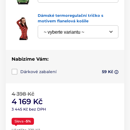
Dámské termoregulační tričko s
motivem flanelová košile
Nabízíme Vám:
Dárkové zabalení
59 Kč
4 398 Kč
4 169 Kč
3 445 Kč bez DPH
Sleva
-5%
Ušetříte 229 Kč