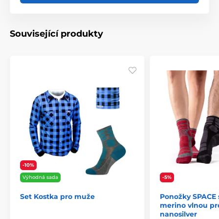
Související produkty
-10%
Výhodná sada
-5%
Set Kostka pro muže
Ponožky SPACE s
merino vlnou pr
nanosilver