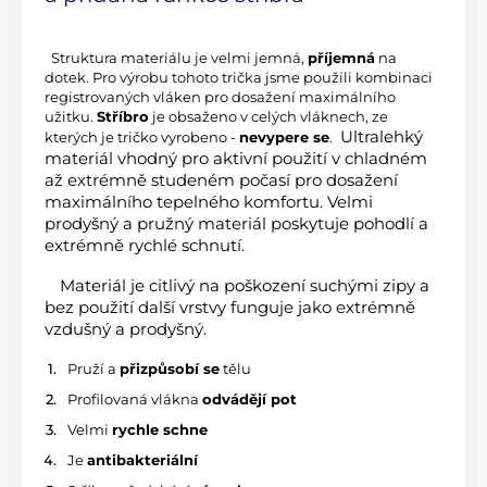
 Struktura materiálu je velmi jemná, 
příjemná
 na 
dotek. Pro výrobu tohoto trička jsme použili kombinaci 
registrovaných vláken pro dosažení maximálního 
užitku. 
Stříbro
 je obsaženo v celých vláknech, ze 
 Ultralehký 
kterých je tričko vyrobeno - 
nevypere se
. 
materiál vhodný pro aktivní použití v chladném 
až extrémně studeném počasí pro dosažení 
maximálního tepelného komfortu. Velmi 
prodyšný a pružný materiál poskytuje pohodlí a 
extrémně rychlé schnutí.
 Materiál je citlivý na poškození suchými zipy a 
bez použití další vrstvy funguje jako extrémně 
vzdušný a prodyšný.
 Pruží a 
přizpůsobí se
 tělu
 Profilovaná vlákna 
odvádějí pot
 Velmi 
rychle schne
 Je 
antibakteriální