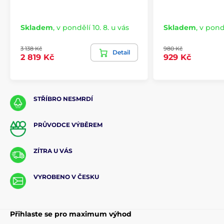
Skladem
,
v pondělí 10. 8. u vás
Skladem
,
v pondě
3 138 Kč
980 Kč
Detail
2 819 Kč
929 Kč
STŘÍBRO NESMRDÍ
PRŮVODCE VÝBĚREM
ZÍTRA U VÁS
VYROBENO V ČESKU
Přihlaste se pro maximum výhod