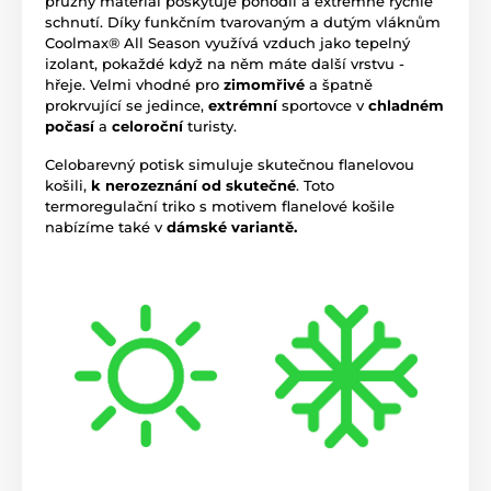
pružný materiál poskytuje pohodlí a extrémně rychlé
schnutí. Díky funkčním tvarovaným a dutým vláknům
Coolmax® All Season využívá vzduch jako tepelný
izolant, pokaždé když na něm máte další vrstvu -
hřeje. Velmi vhodné pro
zimomřivé
a špatně
prokrvující se jedince,
extrémní
sportovce v
chladném
počasí
a
celoroční
turisty.
Celobarevný potisk simuluje skutečnou flanelovou
košili,
k nerozeznání od skutečné
. Toto
termoregulační triko s motivem flanelové košile
nabízíme také v
dámské variantě.