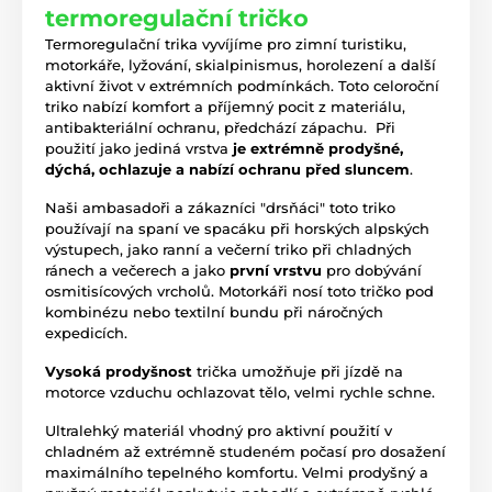
termoregulační tričko
Termoregulační trika vyvíjíme pro zimní turistiku,
motorkáře, lyžování, skialpinismus, horolezení a další
aktivní život v extrémních podmínkách. Toto celoroční
triko nabízí komfort a příjemný pocit z materiálu,
antibakteriální ochranu, předchází zápachu. Při
použití jako jediná vrstva
je extrémně prodyšné,
dýchá, ochlazuje a nabízí ochranu před sluncem
.
Naši ambasadoři a zákazníci "drsňáci" toto triko
používají na spaní ve spacáku při horských alpských
výstupech, jako ranní a večerní triko při chladných
ránech a večerech a jako
první vrstvu
pro dobývání
osmitisícových vrcholů. Motorkáři nosí toto tričko pod
kombinézu nebo textilní bundu při náročných
expedicích.
Vysoká prodyšnost
trička umožňuje při jízdě na
motorce vzduchu ochlazovat tělo, velmi rychle schne.
Ultralehký materiál vhodný pro aktivní použití v
chladném až extrémně studeném počasí pro dosažení
maximálního tepelného komfortu. Velmi prodyšný a