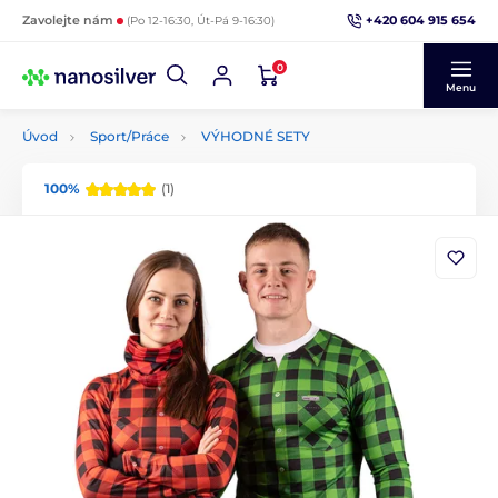
+420 604 915 654
Zavolejte nám
(Po 12-16:30, Út-Pá 9-16:30)
0
Menu
Úvod
Sport/Práce
VÝHODNÉ SETY
100%
(1)