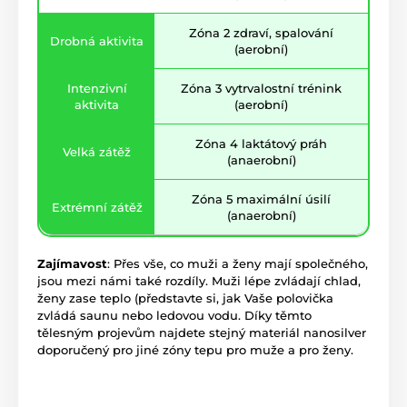
Zóna 2 zdraví, spalování
Drobná aktivita
(aerobní)
Intenzivní
Zóna 3 vytrvalostní trénink
aktivita
(aerobní)
Zóna 4 laktátový práh
Velká zátěž
(anaerobní)
Zóna 5 maximální úsilí
Extrémní zátěž
(anaerobní)
Zajímavost
: Přes vše, co muži a ženy mají společného,
jsou mezi námi také rozdíly. Muži lépe zvládají chlad,
ženy zase teplo (představte si, jak Vaše polovička
zvládá saunu nebo ledovou vodu. Díky těmto
tělesným projevům najdete stejný materiál nanosilver
doporučený pro jiné zóny tepu pro muže a pro ženy.