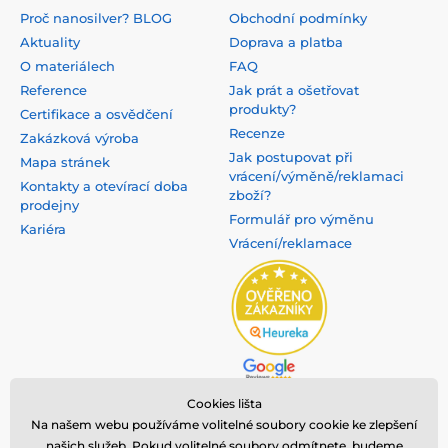
Proč nanosilver? BLOG
Obchodní podmínky
Aktuality
Doprava a platba
O materiálech
FAQ
Reference
Jak prát a ošetřovat
produkty?
Certifikace a osvědčení
Recenze
Zakázková výroba
Jak postupovat při
Mapa stránek
vrácení/výměně/reklamaci
Kontakty a otevírací doba
zboží?
prodejny
Formulář pro výměnu
Kariéra
Vrácení/reklamace
Cookies lišta
Na našem webu používáme volitelné soubory cookie ke zlepšení
našich služeb. Pokud volitelné soubory odmítnete, budeme