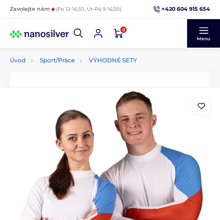
+420 604 915 654
Zavolejte nám
(Po 12-16:30, Út-Pá 9-16:30)
0
Menu
Úvod
Sport/Práce
VÝHODNÉ SETY