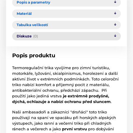
Popis a parametry
Materiál
Tabulka velikostí
Diskuze
(0)
Popis produktu
Termoregulační trika vyvíjíme pro zimní turistiku,
motorkáře, lyžování, skialpinismus, horolezení a další
aktivní život v extrémních podmínkách. Toto celoroční
triko nabízí komfort a příjemný pocit z materiálu,
antibakteriální ochranu, předchází zápachu. Při
použití jako jediná vrstva
je extrémně prodyšné,
dýchá, ochlazuje a nabízí ochranu před sluncem
.
Naši ambasadoři a zákazníci "drsňáci" toto triko
používají na spaní ve spacáku při horských alpských
výstupech, jako ranní a večerní triko při chladných
ránech a večerech a jako
první vrstvu
pro dobývání