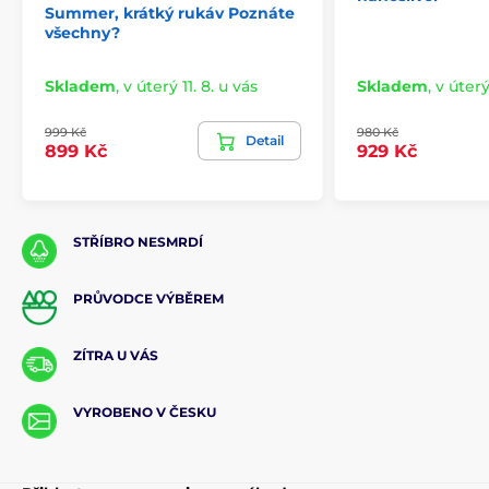
Summer, krátký rukáv Poznáte
všechny?
Skladem
,
v úterý 11. 8. u vás
Skladem
,
v úterý
999 Kč
980 Kč
Detail
899 Kč
929 Kč
STŘÍBRO NESMRDÍ
PRŮVODCE VÝBĚREM
ZÍTRA U VÁS
VYROBENO V ČESKU