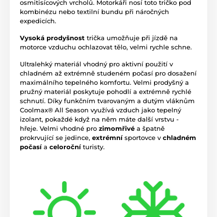
osmitisícových vrcholů. Motorkáři nosí toto tričko pod
kombinézu nebo textilní bundu při náročných
expedicích.
Vysoká prodyšnost
trička umožňuje při jízdě na
motorce vzduchu ochlazovat tělo, velmi rychle schne.
Ultralehký materiál vhodný pro aktivní použití v
chladném až extrémně studeném počasí pro dosažení
maximálního tepelného komfortu. Velmi prodyšný a
pružný materiál poskytuje pohodlí a extrémně rychlé
schnutí. Díky funkčním tvarovaným a dutým vláknům
Coolmax® All Season využívá vzduch jako tepelný
izolant, pokaždé když na něm máte další vrstvu -
hřeje. Velmi vhodné pro
zimomřivé
a špatně
prokrvující se jedince,
extrémní
sportovce v
chladném
počasí
a
celoroční
turisty.