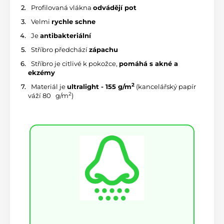
 Profilovaná vlákna 
odvádějí pot
 Velmi 
rychle schne
 Je 
antibakteriální
 Stříbro předchází 
zápachu
 Stříbro je citlivé k pokožce, 
pomáhá s akné a 
ekzémy
2
 Materiál je 
ultralight - 155 g/m
 (kancelářský papír 
2
váží 80 
 g/m
)