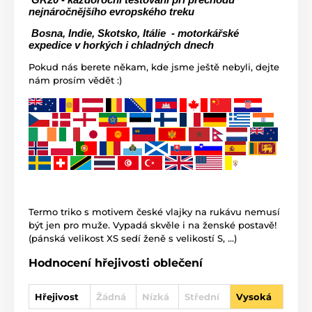
 GR20 - každoroční testování při přechodu 
nejnáročnějšího evropského treku
 Bosna, Indie, Skotsko, Itálie  - motorkářské 
expedice v horkých i chladných dnech
Pokud nás berete někam, kde jsme ještě nebyli, dejte
nám prosím vědět :)
Termo triko s motivem české vlajky na rukávu nemusí
být jen pro muže. Vypadá skvěle i na ženské postavě!
(pánská velikost XS sedí ženě s velikostí S, ...)
Hodnocení hřejivosti oblečení
Hřejivost
Žádná
Nízká
Střední
Vysoká