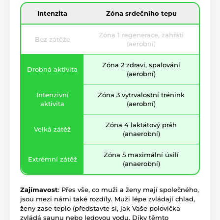
Intenzita
Zóna srdečního tepu
Zóna 1 regenerace, zahřátí
Bez zátěže
(aerobní)
Zóna 2 zdraví, spalování
Drobná aktivita
(aerobní)
Intenzivní
Zóna 3 vytrvalostní trénink
aktivita
(aerobní)
Zóna 4 laktátový práh
Velká zátěž
(anaerobní)
Zóna 5 maximální úsilí
Extrémní zátěž
(anaerobní)
Zajímavost
: Přes vše, co muži a ženy mají společného,
jsou mezi námi také rozdíly. Muži lépe zvládají chlad,
ženy zase teplo (představte si, jak Vaše polovička
zvládá saunu nebo ledovou vodu. Díky těmto