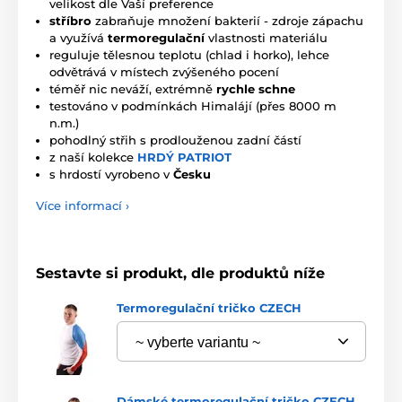
velikost dle Vaší preference
stříbro
zabraňuje množení bakterií - zdroje zápachu
a využívá
termoregulační
vlastnosti materiálu
reguluje tělesnou teplotu (chlad i horko), lehce
odvětrává v místech zvýšeného pocení
téměř nic neváží, extrémně
rychle schne
testováno v podmínkách Himalájí (přes 8000 m
n.m.)
pohodlný střih s prodlouženou zadní částí
z naší kolekce
HRDÝ PATRIOT
s hrdostí vyrobeno v
Česku
Více informací ›
Sestavte si produkt, dle produktů níže
Termoregulační tričko CZECH
Dámské termoregulační tričko CZECH