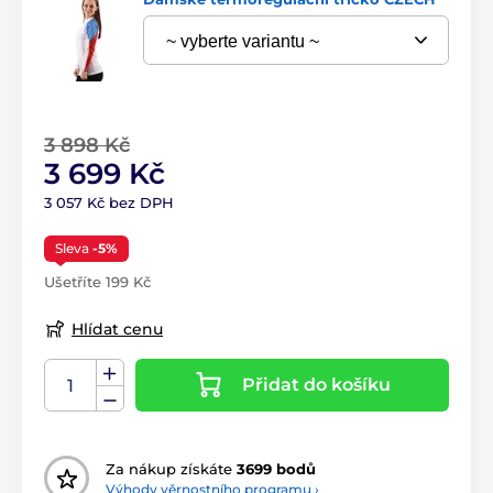
3 898 Kč
3 699 Kč
3 057 Kč bez DPH
Sleva
-5%
Ušetříte 199 Kč
Hlídat cenu
Přidat do košíku
Za nákup získáte
3699 bodů
Výhody věrnostního programu ›