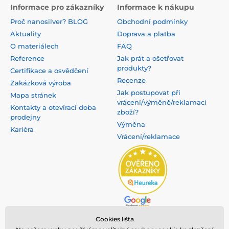
Informace pro zákazníky
Informace k nákupu
Proč nanosilver? BLOG
Obchodní podmínky
Aktuality
Doprava a platba
O materiálech
FAQ
Reference
Jak prát a ošetřovat
produkty?
Certifikace a osvědčení
Recenze
Zakázková výroba
Jak postupovat při
Mapa stránek
vrácení/výměně/reklamaci
Kontakty a otevírací doba
zboží?
prodejny
Výměna
Kariéra
Vrácení/reklamace
Cookies lišta