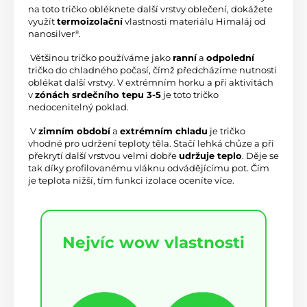
na toto tričko obléknete další vrstvy oblečení, dokážete 
využít 
termoizolační
 vlastnosti materiálu Himaláj od 
nanosilver
.
®
 Většinou tričko používáme jako 
ranní
 a 
odpolední
tričko do chladného počasí, čímž předcházíme nutnosti 
oblékat další vrstvy. V extrémním horku a při aktivitách 
v 
zónách srdečního tepu 3-5
 je toto tričko 
nedocenitelný poklad.
 V 
zimním období
 a 
extrémním chladu
 je tričko 
vhodné pro udržení teploty těla. Stačí lehká chůze a při 
překrytí další vrstvou velmi dobře 
udržuje teplo
. Děje se 
tak díky profilovanému vláknu odvádějícímu pot. Čím 
je teplota nižší, tím funkci izolace oceníte více.
Nejvíc wow vlastnosti