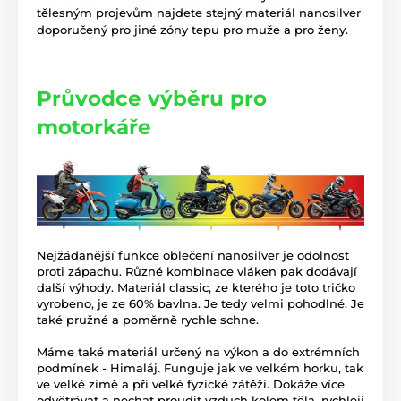
tělesným projevům najdete stejný materiál nanosilver
doporučený pro jiné zóny tepu pro muže a pro ženy.
Průvodce výběru pro
motorkáře
Nejžádanější funkce oblečení nanosilver je odolnost
proti zápachu. Různé kombinace vláken pak dodávají
další výhody. Materiál classic, ze kterého je toto tričko
vyrobeno, je ze 60% bavlna. Je tedy velmi pohodlné. Je
také pružné a poměrně rychle schne.
Máme také materiál určený na výkon a do extrémních
podmínek - Himaláj. Funguje jak ve velkém horku, tak
ve velké zimě a při velké fyzické zátěži. Dokáže více
odvětrávat a nechat proudit vzduch kolem těla, rychleji