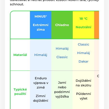
schnout.
MINUS°
18 °C
Extrémní
Chladno
Tepl
Neutrální
zima
Classic
Himaláj
Himal
Himaláj
Materiál
Himaláj
Classic
Daka
Dakar
Celode
Enduro
Dojíždění
výlet 
Jarní
výprava v
na skútru
silnic
nebo
zimě
Typické
podzimní
použití
Půldenní
Fyzic
Zimní
vyjížďka
výlet
nároč
dojíždění
offro