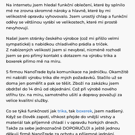
Na internetu jsem hledal funkční oblečení, které by splnilo
mé ne zrovna skromné nároky a hlavně, které by mi
velikostně opravdu vyhovovalo. Jsem urostlý chlap a funkční
oděvy se většinou vyrábí ve velikostech, které mi prostě
nevyhovují.
Našel jsem stránky českého výrobce (což mi přišlo velmi
sympatické) s nabídkou chladivého prádla a triček.
Z nabízených velikostí jsem si nevybral, nicméně rozhodl
jsem se pro přímý kontakt s dotazem na výrobu trika a
boxerek přímo mě na míru.
S firmou NanoTrade byla komunikace na jedničku. Okamžitě
mi nabídli výrobu trika dle mých požadavků. Stačilo už se
doma jen poměřit a pak se těšit. Zboží na zakázku jsem
obdržel do 14 dnů od objednání. Což při výrobě nového
střihu tzv. na míru, samotného ušití a dopravy považuji za
velice kvalitní služby.
Co se týká funkčnosti jak
trika
, tak
boxerek
, jsem nadšený.
Když se člověk zapotí, vlhkost přejde do vnější vrstvy a
materiál tak příjemně chladí i v opravdu horkých dnech.
Takže za sebe jednoznačně DOPORUČUJI a ještě jednou
děkuji firmě NanoTrade za ochotu a příjemné jednání.