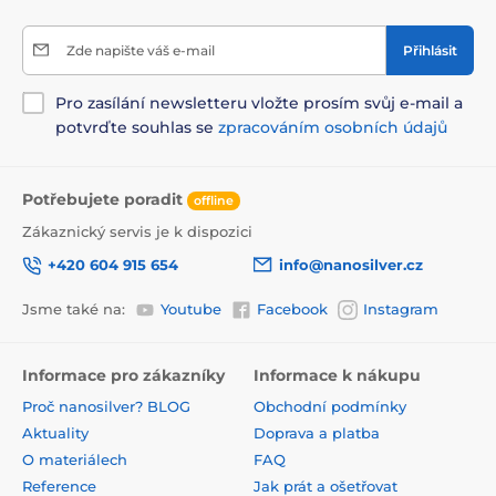
Zde napište váš e-mail
Přihlásit
Pro zasílání newsletteru vložte prosím svůj e-mail a
potvrďte souhlas se
zpracováním osobních údajů
Potřebujete poradit
offline
Zákaznický servis je k dispozici
+420 604 915 654
info@nanosilver.cz
Jsme také na:
Youtube
Facebook
Instagram
Informace pro zákazníky
Informace k nákupu
Proč nanosilver? BLOG
Obchodní podmínky
Aktuality
Doprava a platba
O materiálech
FAQ
Reference
Jak prát a ošetřovat