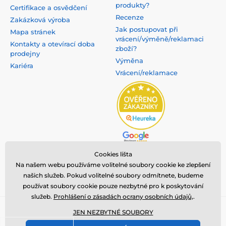
produkty?
Certifikace a osvědčení
Recenze
Zakázková výroba
Jak postupovat při
Mapa stránek
vrácení/výměně/reklamaci
Kontakty a otevírací doba
zboží?
prodejny
Výměna
Kariéra
Vrácení/reklamace
Cookies lišta
Na našem webu používáme volitelné soubory cookie ke zlepšení
našich služeb. Pokud volitelné soubory odmítnete, budeme
používat soubory cookie pouze nezbytné pro k poskytování
služeb.
Prohlášení o zásadách ocrany osobních údajů,
.
Copyright ©2008 - 2025, všechna práva vyhrazena,
nanosilver®
je
JEN NEZBYTNÉ SOUBORY
registrovaná ochranná známka společnosti
NanoTrade, s.r.o.
⦁ E-