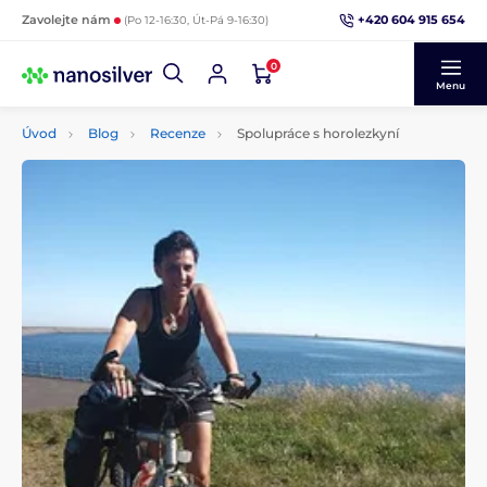
+420 604 915 654
Zavolejte nám
(Po 12-16:30, Út-Pá 9-16:30)
0
Menu
Úvod
Blog
Recenze
Spolupráce s horolezkyní