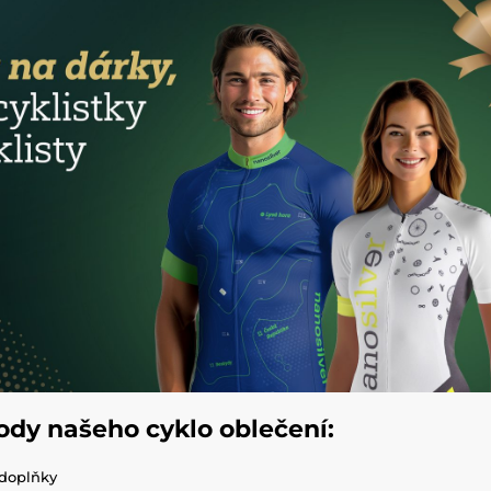
ody našeho cyklo oblečení:
 doplňky