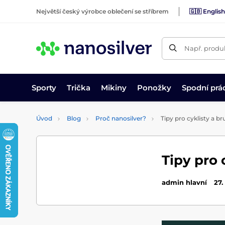
Největší český výrobce oblečení se stříbrem
🇬🇧 English
Např. produk
Sporty
Trička
Mikiny
Ponožky
Spodní prá
Úvod
Blog
Proč nanosilver?
Tipy pro cyklisty a br
Tipy pro 
admin hlavní
27.