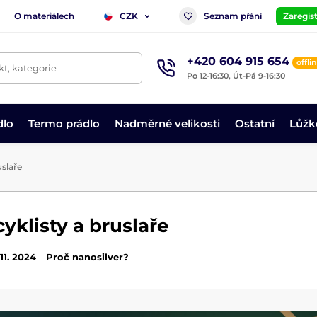
O materiálech
Seznam přání
Zaregist
CZK
+420 604 915 654
offli
t, kategorie
Po 12-16:30, Út-Pá 9-16:30
dlo
Termo prádlo
Nadměrné velikosti
Ostatní
Lůžk
uslaře
cyklisty a bruslaře
 11. 2024
Proč nanosilver?