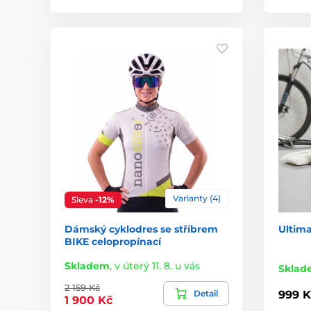
Varianty (4)
Sleva
-12%
Dámský cyklodres se stříbrem
Ultima
BIKE celopropínací
Skladem
,
v úterý 11. 8. u vás
Sklad
2 159 Kč
Detail
999 K
1 900 Kč