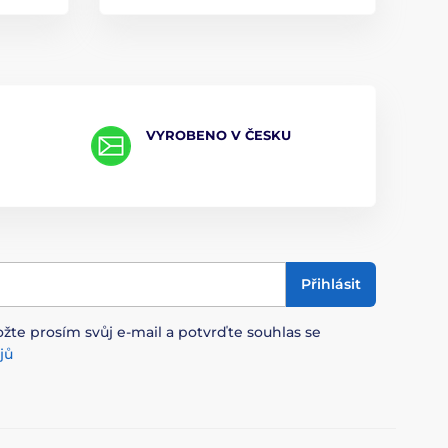
VYROBENO V ČESKU
Přihlásit
ožte prosím svůj e-mail a potvrďte souhlas se
jů