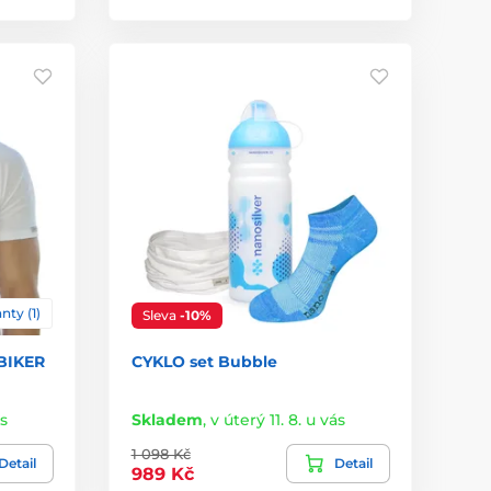
nty (1)
Sleva
-10%
 BIKER
CYKLO set Bubble
ás
Skladem
,
v úterý 11. 8. u vás
1 098 Kč
Detail
Detail
989 Kč