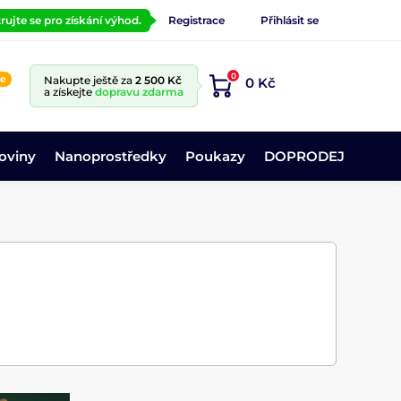
rujte se pro získání výhod.
Registrace
Přihlásit se
0
ne
Nakupte ještě za
2 500 Kč
0 Kč
a získejte
dopravu zdarma
oviny
Nanoprostředky
Poukazy
DOPRODEJ