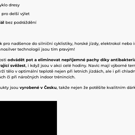
yklo dresy
 pro delší výlet
ál
bez podráždění
k pro nadšence do silniční cyklistiky, horské jízdy, elektrokol nebo 
nosilver technologií jsou tím pravým!
osti
odvádět pot a eliminovat nepříjemné pachy díky antibakteri
ající svěžest
, i když jsou v akci celé hodiny. Navíc mají výborné te
rží tělo v optimální teplotě nejen při letních jízdách, ale i při chlad
h či při náročných indoor trénincích.
ukty jsou
vyrobené v Česku
, takže nejen že potěšíte kvalitním dá