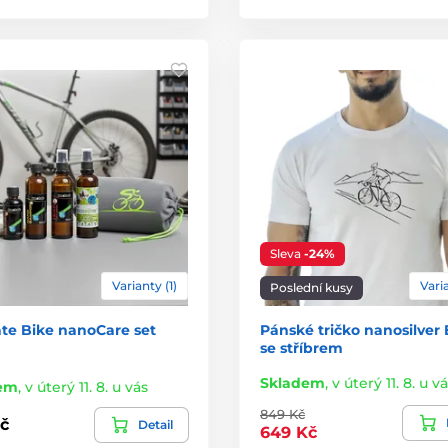
Sleva
-24%
Varianty (1)
Varia
Poslední kusy
te Bike nanoCare set
Pánské tričko nanosilver
se stříbrem
Skladem
,
v úterý 11. 8. u v
em
,
v úterý 11. 8. u vás
849 Kč
č
Detail
649 Kč