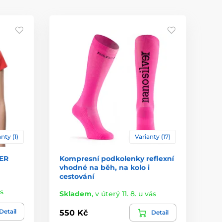
nty (1)
Varianty (17)
KER
Kompresní podkolenky reflexní
vhodné na běh, na kolo i
cestování
ás
Skladem
,
v úterý 11. 8. u vás
Detail
550 Kč
Detail