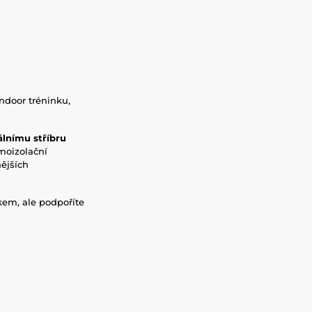
indoor tréninku,
álnímu stříbru
rmoizolační
nějších
rkem, ale podpoříte