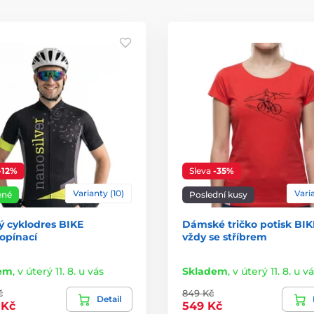
-12%
Sleva
-35%
Varianty (10)
Varia
ené
Poslední kusy
 cyklodres BIKE
Dámské tričko potisk BI
opínací
vždy se stříbrem
em
,
v úterý 11. 8. u vás
Skladem
,
v úterý 11. 8. u v
č
849 Kč
Detail
 Kč
549 Kč