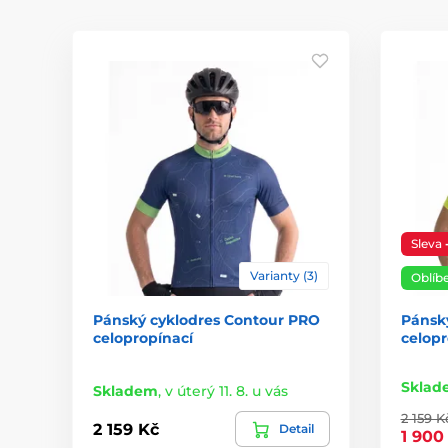
Sleva
Varianty (3)
Oblíb
Pánský cyklodres Contour PRO
Pánský
celopropínací
celopr
Sklad
Skladem
,
v úterý 11. 8. u vás
2 159 K
2 159 Kč
Detail
1 900