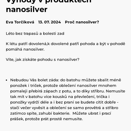
nanosilver
Eva Torčíková
13. 07. 2024
Proč nanosilver?
Léto bez trapasů a bolesti zad
K létu patří dovolená,k dovolené patří pohoda a být v pohodě
pomáhá nanosilver.
Víte, jak získáte pohodu s nanosilver?
Nebudou Vás bolet záda: do batohu můžete sbalit méně
ponožek i triček, protože oblečení nanosilver mnohem
pomaleji přebírá zápach z potu, a to díky stříbru. Nemusíte
tak mít v batohu více kousků na převlečení, trička i
ponožky vydrží déle a i bez praní se budete cítit dobře -
stačí večer vyvěsit a oblečení se samo provětrá a stříbro
zatímco spíte, zahubí bakterie. Můžete ubrat i prací
prášek, protože prát prostě nemusíte.