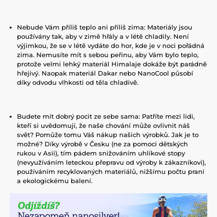
Nebude Vám příliš teplo ani příliš zima: Materiály jsou
používány tak, aby v zimě hřály a v létě chladily. Není
výjimkou, že se v létě vydáte do hor, kde je v noci pořádná
zima. Nemusíte mít s sebou peřinu, aby Vám bylo teplo,
protože velmi lehký materiál Himalaje dokáže být parádně
hřejivý. Naopak materiál Dakar nebo NanoCool působí
díky odvodu vlhkosti od těla chladivě.
Budete mít dobrý pocit ze sebe sama: Patříte mezi lidi,
kteří si uvědomují, že naše chování může ovlivnit náš
svět? Pomůže tomu Váš nákup našich výrobků. Jak je to
možné? Díky výrobě v Česku (ne za pomoci dětských
rukou v Asii), tím pádem snižováním uhlíkové stopy
(nevyužíváním leteckou přepravu od výroby k zákazníkovi),
používáním recyklovaných materiálů, nižšímu počtu praní
a ekologickému balení.