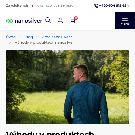
+420 604 915 654
Zavolejte nám
(Po 12-16:30, Út-Pá 9-16:30)
0
Menu
Úvod
Blog
Proč nanosilver?
Výhody v produktech nanosilver
Výhody v produktech