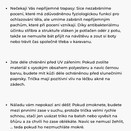
Nečekají Vás nepříjemné trapasy: Sice nezabráníme
pocení, které má zdůvodněnou fyziologickou funkci pro
ochlazování těla, ale umíme zabránit nepříjemným
pachům, které při pocení vznikají. Díky antibakteriálmu
účinku stříbra a struktuře vláken je potlačen odér z potu,
takže se nemusíte bát přijít na návštěvu a zout si boty
nebo trávit čas společně třeba v karavanu.
Jste déle chránění před UV zářením: Pokud zvolíte
materiál s vysokým obsahem polyesteru a navíc černou
barvu, budete mít kůži déle ochráněnou před slunečními
paprsky. Trička mají pozitivní vliv na léčbu akné na
zádech.
Náladu vám nepokazí ani déšť: Pokud zmoknete, budete
mezi prvními zase v suchu, protože trička velmi rychle
schnou, stačí jen uvázat triko na batoh nebo vyvěsit na
šňůru a za chvíli ho zase oblékáte. Navíc se nemusí žehlit,
... teda pokud ho nezmuchláte mokré.