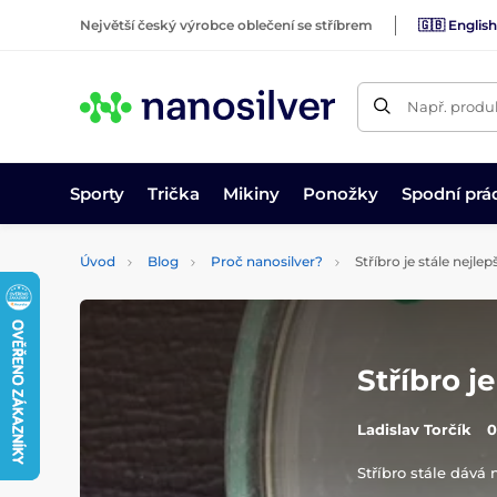
Největší český výrobce oblečení se stříbrem
🇬🇧 English
Např. produk
Sporty
Trička
Mikiny
Ponožky
Spodní prá
Úvod
Blog
Proč nanosilver?
Stříbro je stále nejlep
Stříbro j
Ladislav Torčík
0
Stříbro stále dává 