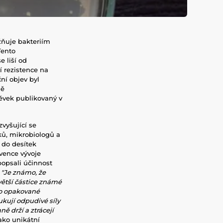
žňuje bakteriím
Tento
 liší od
í rezistence na
ní objev byl
ně
pěvek publikovaný v
vyšující se
ů, mikrobiologů a
y do desítek
vence vývoje
popsali účinnost
.
"Je známo, že
 větší částice známé
 po opakované
ukují odpudivé síly
ě drží a ztrácejí
jako
unikátní