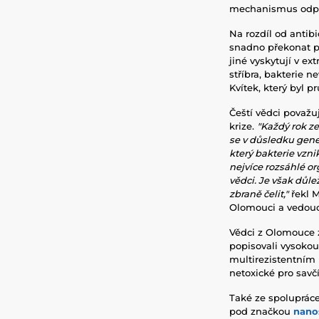
mechanismus odp
Na rozdíl od antibi
snadno překonat př
jiné vyskytují v ex
stříbra, bakterie ne
Kvítek, který byl 
Čeští vědci považu
krize.
"Každý rok ze
se v důsledku gene
který bakterie vzn
nejvíce
rozsáhlé or
vědci. Je však důl
zbraně čelit,"
řekl M
Olomouci a vedoucí
Vědci z Olomouce z
popisovali vysokou 
multirezistentním 
netoxické pro savč
Také ze spoluprác
pod značkou
nanos