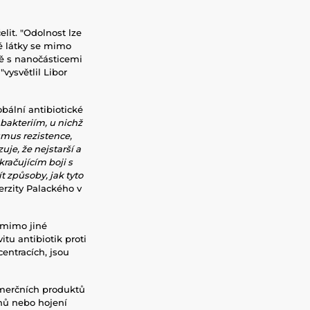
elit.
"Odolnost lze
né látky se mimo
čně s nanočásticemi
"vysvětlil Libor
bální antibiotické
 bakteriím, u nichž
mus rezistence,
je, že nejstarší a
kračujícím boji s
 způsoby, jak tyto
erzity Palackého v
 mimo jiné
tu antibiotik proti
centracích,
jsou
merčních produktů
achů nebo hojení