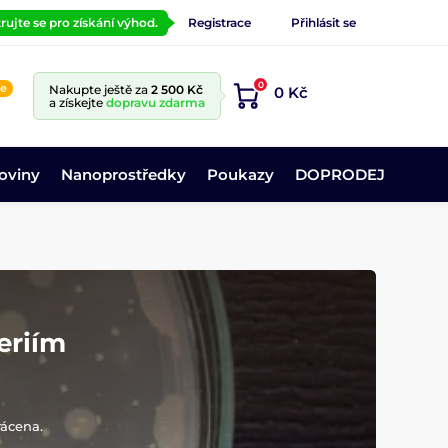
rujte se pro získání výhod.
Registrace
Přihlásit se
0
ne
Nakupte ještě za
2 500 Kč
0 Kč
a získejte
dopravu zdarma
oviny
Nanoprostředky
Poukazy
DOPRODEJ
teriím
rácena.