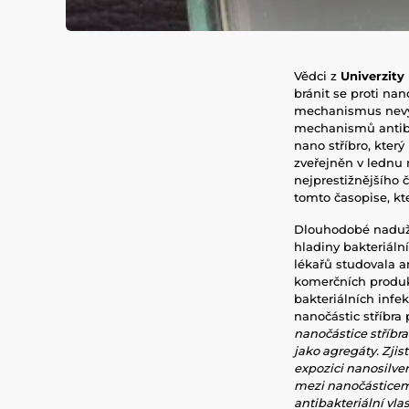
Vědci z
Univerzity
bránit se proti nan
mechanismus nevyž
mechanismů antibi
nano stříbro, který
zveřejněn v lednu 
nejprestižnějšího 
tomto časopise, kt
Dlouhodobé nadužív
hladiny bakteriální
lékařů studovala an
komerčních produkt
bakteriálních infek
nanočástic stříbra
nanočástice stříbra
jako agregáty. Zjis
expozici nanosilve
mezi nanočásticemi 
antibakteriální vlas