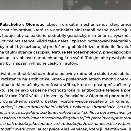
 Palackého v Olomouci
objevili unikátní mechanismus, který umo
očásticím stříbra, které se v antibakteriální terapii běžně používají.
aduje, aby se bakterie podrobily genetickým změnám a výrazně se
otické rezistence.
Vědci také nalezli způsob potlačování bakteriáln
 by mohl být rozhodující pro řešení globální krize antibiotik.
Revoluč
na titulní stránce časopisu
Nature Nanotechnology
, pravděpodob
časopisu v oblasti nanotechnologií na světě.
Toto je také první přís
erý byl napsán výhradně českými autory.
ání antibiotik během druhé poloviny minulého století způsobilo z
 rezistence na antibiotika.
Proto v posledních letech mnoho chemik
tibakteriální účinky nanočástic stříbra, které se postupně začlenil
ů, stejně jako úspěšné možnosti lokální antibiotické terapie a pre
cí.
V roce 2006 vědci z Univerzity Palackého v Olomouci podrobně 
 proti širokému spektru bakterií včetně vysoce rezistentních kmenů
 ztrácejí svou antimikrobiální aktivitu, pokud se shromáždí a vytvoří
tili jsme, že flagelární bakterie mohou tuto Achillovu patu využívat:
ru začnou produkovat proteinový flagellin
jejich proteiny nejprve red
a pak působí jako lepidlo, což způsobuje, že se nanočástice vzájemn
tnosti,"
uvedl první autor práce Aleš Panáček, který ji identifikoval 