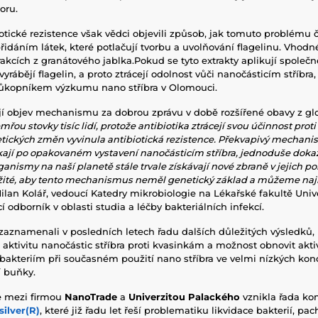
oru.
otické rezistence však vědci objevili způsob, jak tomuto problému č
idáním látek, které potlačují tvorbu a uvolňování flagelinu. Vhod
trakcích z granátového jablka.Pokud se tyto extrakty aplikují spole
vyrábějí flagelin, a proto ztrácejí
odolnost vůči nanočásticím stříbra, 
průkopníkem výzkumu nano stříbra v Olomouci.
jí objev mechanismu za dobrou zprávu v době rozšířené obavy z glo
mřou stovky tisíc lidí, protože antibiotika ztrácejí svou účinnost proti
tických změn vyvinula antibiotická rezistence.
Překvapivý mechanis
ikají po opakovaném vystavení nanočásticím stříbra, jednoduše dokazu
ganismy na naší planetě stále trvale získávají nové zbraně v jejich po
ežité, aby tento mechanismus neměl genetický základ a můžeme najít
ilan Kolář, vedoucí
Katedry mikrobiologie na Lékařské fakultě Univ
 odborník v oblasti studia a léčby bakteriálních infekcí.
aznamenali v posledních letech řadu dalších důležitých výsledků,
aktivitu nanočástic stříbra proti kvasinkám a možnost obnovit aktivi
bakteriím při současném použití nano stříbra ve velmi nízkých kon
í buňky.
e mezi firmou
NanoTrade
a
Univerzitou Palackého
vznikla řada ko
ilver(R)
, které již řadu let řeší problematiku likvidace bakterií, p