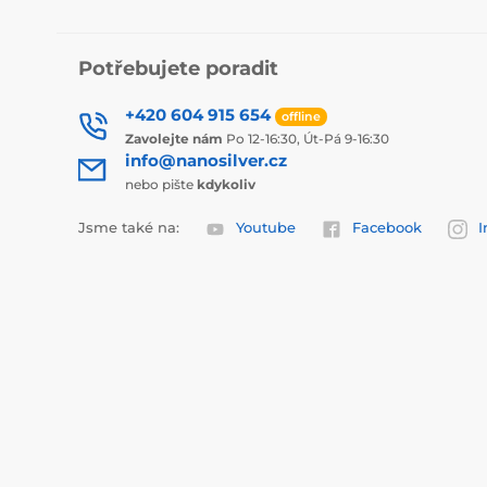
Potřebujete poradit
+420 604 915 654
offline
Zavolejte nám
Po 12-16:30, Út-Pá 9-16:30
info@nanosilver.cz
nebo pište
kdykoliv
Jsme také na:
Youtube
Facebook
I