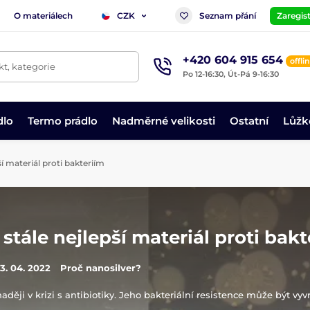
O materiálech
Seznam přání
Zaregist
CZK
+420 604 915 654
offli
t, kategorie
Po 12-16:30, Út-Pá 9-16:30
dlo
Termo prádlo
Nadměrné velikosti
Ostatní
Lůžk
ší materiál proti bakteriím
e stále nejlepší materiál proti bak
3. 04. 2022
Proč nanosilver?
naději v krizi s antibiotiky. Jeho bakteriální resistence může být vyv