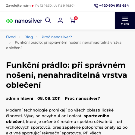
+420 604 915 654
Zavolejte nám
(Po 12-16:30, Út-Pá 9-16:30)
0
Menu
Úvod
Blog
Proč nanosilver?
Funkční prádlo: při správném nošení, nenahraditelná vrstva
oblečení
Funkční prádlo: při správném
nošení, nenahraditelná vrstva
oblečení
admin hlavní
08. 08. 2011
Proč nanosilver?
Moderní technologie pronikají do všech oblastí lidské
činnosti. Vývoj se nevyhnul ani oblasti
sportovního
oblečení
, které je určené širokému spektru uživatelů – od
vrcholových sportovců, přes zapálené poloprofesionály až po
aktivně sportující rekreační sportovce. Při všech