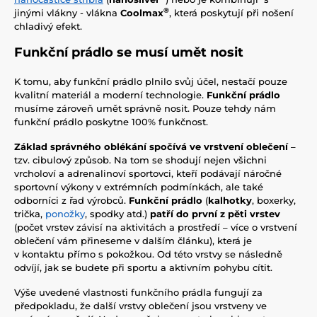
®
jinými vlákny - vlákna
Coolmax
, která poskytují při nošení
chladivý efekt.
Funkční prádlo se musí umět nosit
K tomu, aby funkční prádlo plnilo svůj účel, nestačí pouze
kvalitní materiál a moderní technologie.
Funkční prádlo
musíme zároveň umět správně nosit. Pouze tehdy nám
funkční prádlo poskytne 100% funkčnost.
Základ správného oblékání spočívá ve vrstvení oblečení
–
tzv. cibulový způsob. Na tom se shodují nejen všichni
vrcholoví a adrenalinoví sportovci, kteří podávají náročné
sportovní výkony v extrémních podmínkách, ale také
odborníci z řad výrobců.
Funkční prádlo
(
kalhotky
, boxerky,
trička,
ponožky
, spodky atd.)
patří do první z pěti vrstev
(počet vrstev závisí na aktivitách a prostředí – více o vrstvení
oblečení vám přineseme v dalším článku), která je
v kontaktu přímo s pokožkou. Od této vrstvy se následně
odvíjí, jak se budete při sportu a aktivním pohybu cítit.
Výše uvedené vlastnosti funkčního prádla fungují za
předpokladu, že další vrstvy oblečení jsou vrstveny ve