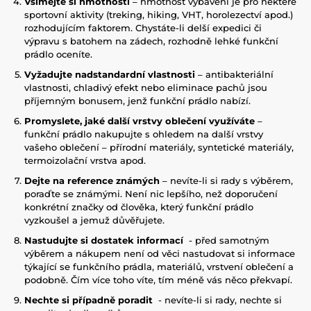
Všímejte si hmotnosti
– hmotnost vybavení je pro některé
sportovní aktivity (treking, hiking, VHT, horolezectví apod.)
rozhodujícím faktorem. Chystáte-li delší expedici či
výpravu s batohem na zádech, rozhodně lehké funkční
prádlo oceníte.
Vyžadujte nadstandardní vlastnosti
– antibakteriální
vlastnosti, chladivý efekt nebo eliminace pachů jsou
příjemným bonusem, jenž funkční prádlo nabízí.
Promyslete, jaké další vrstvy oblečení využíváte
–
funkční prádlo nakupujte s ohledem na další vrstvy
vašeho oblečení – přírodní materiály, syntetické materiály,
termoizolační vrstva apod.
Dejte na reference známých
– nevíte-li si rady s výběrem,
poraďte se známými. Není nic lepšího, než doporučení
konkrétní značky od člověka, který funkční prádlo
vyzkoušel a jemuž důvěřujete.
Nastudujte si dostatek informací
- před samotným
výběrem a nákupem není od věci nastudovat si informace
týkající se funkčního prádla, materiálů, vrstvení oblečení a
podobně. Čím více toho víte, tím méně vás něco překvapí.
Nechte si případně poradit
- nevíte-li si rady, nechte si