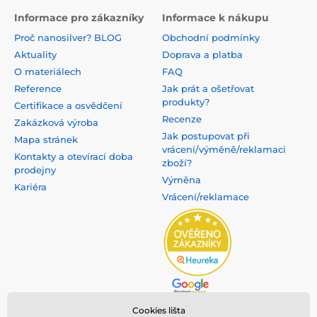
Informace pro zákazníky
Informace k nákupu
Proč nanosilver? BLOG
Obchodní podmínky
Aktuality
Doprava a platba
O materiálech
FAQ
Reference
Jak prát a ošetřovat
produkty?
Certifikace a osvědčení
Recenze
Zakázková výroba
Jak postupovat při
Mapa stránek
vrácení/výměně/reklamaci
Kontakty a otevírací doba
zboží?
prodejny
Výměna
Kariéra
Vrácení/reklamace
Cookies lišta