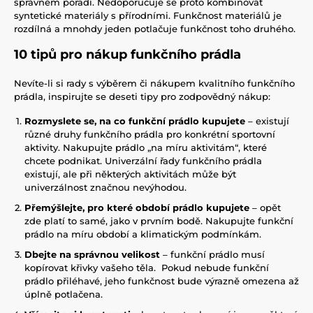
správném pořadí. Nedoporučuje se proto kombinovat
syntetické materiály s přírodními. Funkčnost materiálů je
rozdílná a mnohdy jeden potlačuje funkčnost toho druhého.
10 tipů pro nákup funkčního prádla
Nevíte-li si rady s výběrem či nákupem kvalitního funkčního
prádla, inspirujte se deseti tipy pro zodpovědný nákup:
Rozmyslete se, na co funkční prádlo kupujete
– existují
různé druhy funkčního prádla pro konkrétní sportovní
aktivity. Nakupujte prádlo „na míru aktivitám“, které
chcete podnikat. Univerzální řady funkčního prádla
existují, ale při některých aktivitách může být
univerzálnost značnou nevýhodou.
Přemýšlejte, pro které období prádlo kupujete
– opět
zde platí to samé, jako v prvním bodě. Nakupujte funkční
prádlo na míru období a klimatickým podmínkám.
Dbejte na správnou velikost
– funkční prádlo musí
kopírovat křivky vašeho těla. Pokud nebude funkční
prádlo přiléhavé, jeho funkčnost bude výrazně omezena až
úplně potlačena.