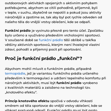
outdoorových aktivitách spojených s aktivním pohybem
potřebujeme, abychom se cítili pohodlně, příjemně, byli
v teple, v suchu, zbytečně se nepotili a pokud jsou aktivity
náročnější a zpotíme se, tak aby byl pot rychle odveden od
našeho těla do vnější vrstvy oblečení, kde se odpaří.
Funkční prádlo
je vyvinuto přesně pro tento účel. Zpočátku
bylo určeno a využíváno především vrcholovými sportovci.
V současné době se
funkční prádlo
těší oblibě u takřka
většiny aktivních sportovců, kterým není lhostejné vlastní
zdraví, pohodlí a příjemný pocit při sportování.
Proč je funkční prádlo „funkční“?
Abychom mohli mluvit o funkčním prádle, případně
termoprádle
, jež je variantou funkčního prádla určeného
především k termoregulaci a udržení tepelného komfortu při
náročných aktivitách, musí být
funkční prádlo
vyrobeno
z kvalitních materiálů a založeno na technologii tzv.
„knotového efektu“.
Princip knotového efektu
spočívá v odvodu vlhkosti
směrem od těla sportovce do vnější vrstvy oblečení, kde se
vlhkost postupně odpaří. Funkční prádlo musí být proto