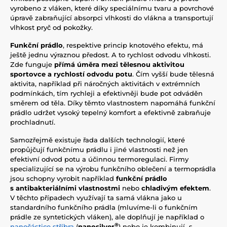
vyrobeno z vláken, které díky speciálnímu tvaru a povrchové
úpravě zabraňující absorpci vlhkosti do vlákna a transportují
vlhkost pryč od pokožky.
Funkční prádlo
, respektive princip knotového efektu, má
ještě jednu výraznou předost. A to rychlost odvodu vlhkosti.
Zde funguje
přímá úměra mezi tělesnou aktivitou
sportovce a rychlostí odvodu potu
. Čím vyšší bude tělesná
aktivita, například při náročných aktivitách v extrémních
podmínkách, tím rychleji a efektivněji bude pot odváděn
směrem od těla. Díky těmto vlastnostem napomáhá funkční
prádlo udržet vysoký tepelný komfort a efektivně zabraňuje
prochladnutí.
Samozřejmě existuje řada dalších technologií, které
propůjčují funkčnímu prádlu i jiné vlastnosti než jen
efektivní odvod potu a účinnou termoregulaci. Firmy
specializující se na výrobu funkčního oblečení a termoprádla
jsou schopny vyrobit například
funkční prádlo
s antibakteriálními vlastnostmi
nebo
chladivým efektem
.
V těchto případech využívají ta samá vlákna jako u
standardního funkčního prádla (mluvíme-li o funkčním
prádle ze syntetických vláken), ale doplňují je například o
®
nanočástice stříbra
(
nanosilver
) nebo je kombinují s