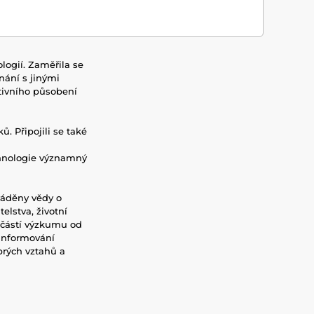
ogií. Zaměřila se
nání s jinými
tivního působení
. Připojili se také
chnologie významný
váděny vědy o
elstva, životní
učástí výzkumu od
 informování
brých vztahů a