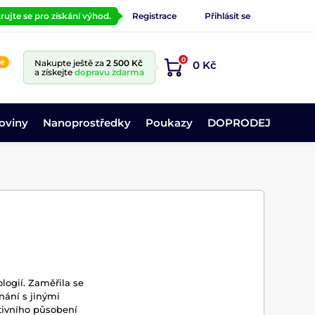
rujte se pro získání výhod.
Registrace
Přihlásit se
0
ne
Nakupte ještě za
2 500 Kč
0 Kč
a získejte
dopravu zdarma
oviny
Nanoprostředky
Poukazy
DOPRODEJ
ogií. Zaměřila se
nání s jinými
tivního působení