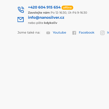
+420 604 915 654
offline
Zavolejte nám
Po 12-16:30, Út-Pá 9-16:30
info@nanosilver.cz
nebo pište
kdykoliv
Jsme také na:
Youtube
Facebook
I