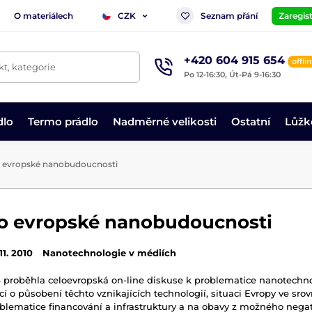
O materiálech
Seznam přání
Zaregist
CZK
+420 604 915 654
offli
t, kategorie
Po 12-16:30, Út-Pá 9-16:30
dlo
Termo prádlo
Nadměrné velikosti
Ostatní
Lůžk
 evropské nanobudoucnosti
o evropské nanobudoucnosti
 11. 2010
Nanotechnologie v médiích
proběhla celoevropská on-line diskuse k problematice nanotechnol
í o působení těchto vznikajících technologií, situaci Evropy ve srov
oblematice financování a infrastruktury a na obavy z možného nega