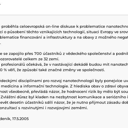
.
proběhla celoevropská on-line diskuse k problematice nanotechnol
í o působení těchto vznikajících technologií, situaci Evropy ve srov
oblematice financování a infrastruktury a na obavy z možného nega
.
se se zapojilo přes 700 účastníků z vědeckého společenství a podniků
 pozorovatelé celkem ze 32 zemí.
 profesionálů očekává, že v nastávající dekádě budou mít nanote
80 % věří, že způsobí také značné změny ve společnosti.
deckými disciplínami pro rozvoj nanotechnologií byly ponejvíce u
 medicína a informační technologie. Z hlediska obav o zdraví obyvat
nost všeobecně, převládá názor, že hodnocení rizik by mělo být so
í. Zvláštní důraz byl kladen na nezbytnost komunikace a seriózního
devět desetin účastníků sdílí názor, že je nutno přijmout zásadu do
nzultací s rozvinutými i rozvojovými zeměmi.
deník, 17.5.2005