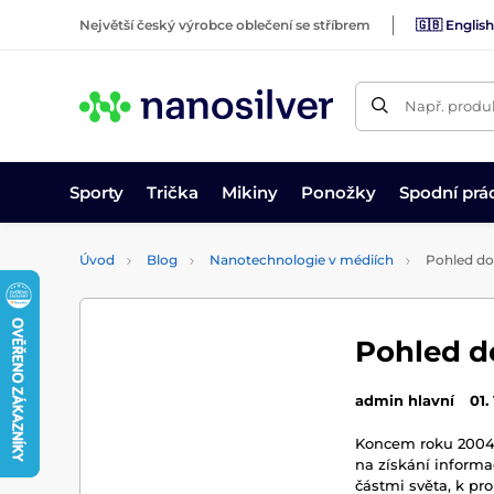
Největší český výrobce oblečení se stříbrem
🇬🇧 English
Např. produk
Sporty
Trička
Mikiny
Ponožky
Spodní prá
Úvod
Blog
Nanotechnologie v médiích
Pohled do
Pohled d
admin hlavní
01.
Koncem roku 2004 
na získání informac
částmi světa, k pr