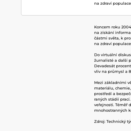
na zdraví populace
Koncem roku 2004 
na získání informac
částmi světa, k pr
na zdraví populace
Do virtuální disku
žurnalisté a další
Devadesát procent
vliv na průmysl a 
Mezi základními vě
materiálu, chemie,
prostředí a bezpeč
raných stádií prac
veřejnosti. Téměř 
mnohostranných ko
Zdroj: Technický tý