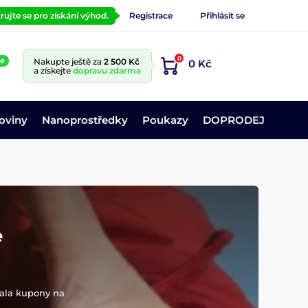
rujte se pro získání výhod.
Registrace
Přihlásit se
0
ne
Nakupte ještě za
2 500 Kč
0 Kč
a získejte
dopravu zdarma
oviny
Nanoprostředky
Poukazy
DOPRODEJ
e
skala kupony na