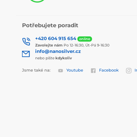
Potřebujete poradit
+420 604 915 654
online
Zavolejte nám
Po 12-16:30, Út-Pá 9-16:30
info@nanosilver.cz
nebo pište
kdykoliv
Jsme také na:
Youtube
Facebook
I