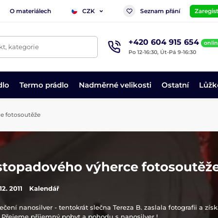
O materiálech
Seznam přání
Zaregist
CZK
+420 604 915 654
onli
t, kategorie
Po 12-16:30, Út-Pá 9-16:30
dlo
Termo prádlo
Nadměrné velikosti
Ostatní
Lůžk
e fotosoutěže
stopadového výherce fotosoutěž
 12. 2011
Kalendář
čení nanosilver - tentokrát slečna Tereza B. zaslala fotografii a zí
. Přejeme příjemný pobyt a pohodu s nanosilver !