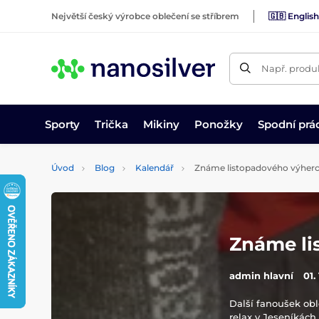
Největší český výrobce oblečení se stříbrem
🇬🇧 English
Např. produk
Sporty
Trička
Mikiny
Ponožky
Spodní prá
Úvod
Blog
Kalendář
Známe listopadového výherc
Známe li
admin hlavní
01.
Další fanoušek oble
relax v Jeseníkách