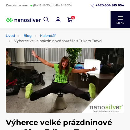
+420 604 915 654
Zavolejte nám
(Po 12-16:30, Út-Pá 9-16:30)
0
Menu
Úvod
Blog
Kalendář
Výherce velké prázdninové soutěže s Trikem Travel
Výherce velké prázdninové