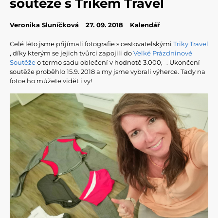
soutěže s Trikem Travel
Veronika Sluníčková
27. 09. 2018
Kalendář
Celé léto jsme přijímali fotografie s cestovatelskými
Triky Travel
, díky kterým se jejich tvůrci zapojili do
Velké Prázdninové
Soutěže
o termo sadu oblečení v hodnotě 3.000,- . Ukončení
soutěže proběhlo 15.9. 2018 a my jsme vybrali výherce. Tady na
fotce ho můžete vidět i vy!