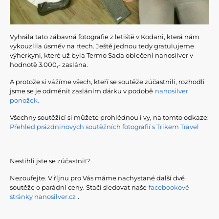
Vyhrála tato zábavná fotografie z letiště v Kodani, která nám
vykouzlila úsměv na rtech. Ještě jednou tedy gratulujeme
výherkyni, které už byla Termo Sada oblečení nanosilver v
hodnotě 3.000,- zaslána.
A protože si vážíme všech, kteří se soutěže zúčastnili, rozhodli
jsme se je odměnit zasláním dárku v podobě
nanosilver
ponožek.
Všechny soutěžící si můžete prohlédnou i vy, na tomto odkaze:
Přehled prázdninových soutěžních fotografií s Trikem Travel
Nestihli jste se zúčastnit?
Nezoufejte. V říjnu pro Vás máme nachystané další dvě
soutěže o parádní ceny. Stačí sledovat naše
facebookové
stránky nanosilver.cz
.