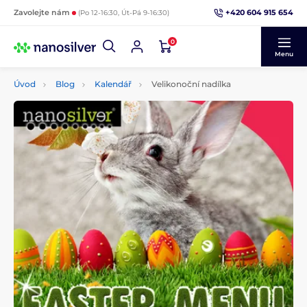
+420 604 915 654
Zavolejte nám
(Po 12-16:30, Út-Pá 9-16:30)
0
Menu
Úvod
Blog
Kalendář
Velikonoční nadílka