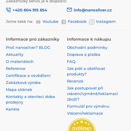
Zákaznický servis je k dispozici
+420 604 915 654
info@nanosilver.cz
Jsme také na:
Youtube
Facebook
Instagram
Informace pro zákazníky
Informace k nákupu
Proč nanosilver? BLOG
Obchodní podmínky
Aktuality
Doprava a platba
O materiálech
FAQ
Reference
Jak prát a ošetřovat
produkty?
Certifikace a osvědčení
Recenze
Zakázková výroba
Jak postupovat při
Mapa stránek
vrácení/výměně/reklamaci
Kontakty a otevírací doba
zboží?
prodejny
Formulář pro výměnu
Kariéra
Vrácení/reklamace