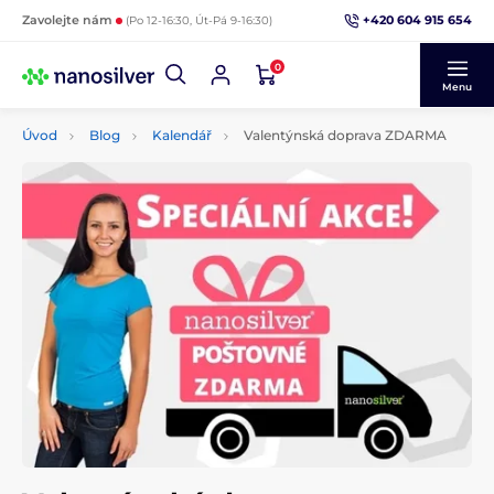
+420 604 915 654
Zavolejte nám
(Po 12-16:30, Út-Pá 9-16:30)
0
Menu
Úvod
Blog
Kalendář
Valentýnská doprava ZDARMA