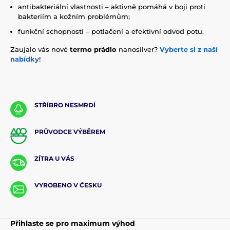
antibakteriální vlastnosti – aktivně pomáhá v boji proti
bakteriím a kožním problémům;
funkční schopnosti – potlačení a efektivní odvod potu.
Zaujalo vás nové
termo prádlo
nanosilver?
Vyberte si z naší
nabídky
!
STŘÍBRO NESMRDÍ
PRŮVODCE VÝBĚREM
ZÍTRA U VÁS
VYROBENO V ČESKU
Přihlaste se pro maximum výhod