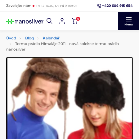
+420 604 915 654
Zavolejte nám
(Po 12-16:30, Út-Pá 9-16:30)
0
Menu
Úvod
Blog
Kalendář
Termo prádlo Himaláje 2011 – nová kolekce termo prádla
nanosilver