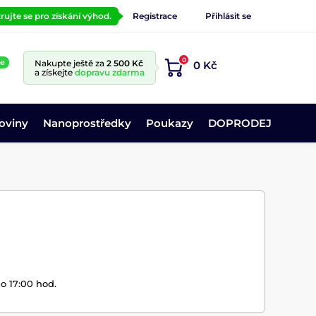
rujte se pro získání výhod.
Registrace
Přihlásit se
0
ne
Nakupte ještě za
2 500 Kč
0 Kč
a získejte
dopravu zdarma
oviny
Nanoprostředky
Poukazy
DOPRODEJ
o 17:00 hod.