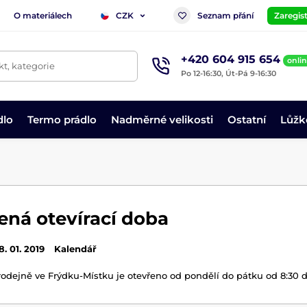
O materiálech
Seznam přání
Zaregist
CZK
+420 604 915 654
onli
t, kategorie
Po 12-16:30, Út-Pá 9-16:30
dlo
Termo prádlo
Nadměrné velikosti
Ostatní
Lůžk
ená otevírací doba
8. 01. 2019
Kalendář
dejně ve Frýdku-Místku je otevřeno od pondělí do pátku od 8:30 d