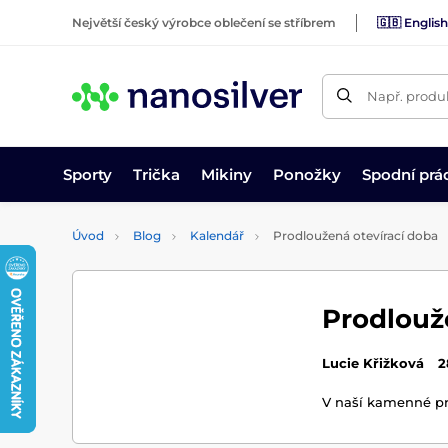
Největší český výrobce oblečení se stříbrem
🇬🇧 English
Např. produk
Sporty
Trička
Mikiny
Ponožky
Spodní prá
Úvod
Blog
Kalendář
Prodloužená otevírací doba
Prodlouž
Lucie Křižková
2
V naší kamenné pro