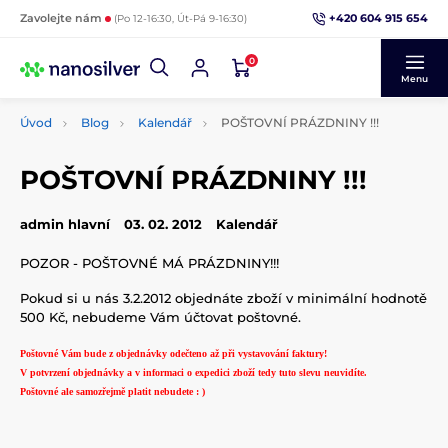
+420 604 915 654
Zavolejte nám
(Po 12-16:30, Út-Pá 9-16:30)
0
Menu
Úvod
Blog
Kalendář
POŠTOVNÍ PRÁZDNINY !!!
POŠTOVNÍ PRÁZDNINY !!!
admin hlavní
03. 02. 2012
Kalendář
POZOR - POŠTOVNÉ MÁ PRÁZDNINY!!!
Pokud si u nás 3.2.2012 objednáte zboží v minimální hodnotě
500 Kč, nebudeme Vám účtovat poštovné.
Poštovné Vám bude z objednávky odečteno až při vystavování faktury!
V potvrzení objednávky a v informaci o expedici zboží tedy tuto slevu neuvidíte.
Poštovné ale samozřejmě platit nebudete : )