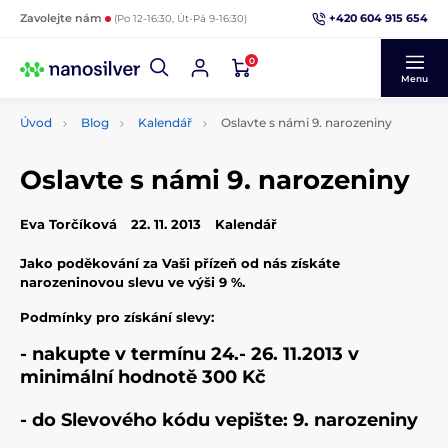
+420 604 915 654
Zavolejte nám
(Po 12-16:30, Út-Pá 9-16:30)
0
Menu
Úvod
Blog
Kalendář
Oslavte s námi 9. narozeniny
Oslavte s námi 9. narozeniny
Eva Torčíková
22. 11. 2013
Kalendář
Jako poděkování za Vaši přízeň od nás získáte
narozeninovou slevu ve výši 9 %.
Podmínky pro získání slevy:
- nakupte v termínu 24.- 26. 11.2013 v
minimální hodnotě 300 Kč
- do Slevového kódu vepište: 9. narozeniny