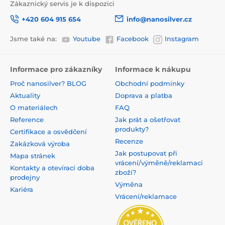
Zákaznický servis je k dispozici
+420 604 915 654
info@nanosilver.cz
Jsme také na:
Youtube
Facebook
Instagram
Informace pro zákazníky
Informace k nákupu
Proč nanosilver? BLOG
Obchodní podmínky
Aktuality
Doprava a platba
O materiálech
FAQ
Reference
Jak prát a ošetřovat
produkty?
Certifikace a osvědčení
Recenze
Zakázková výroba
Jak postupovat při
Mapa stránek
vrácení/výměně/reklamaci
Kontakty a otevírací doba
zboží?
prodejny
Výměna
Kariéra
Vrácení/reklamace