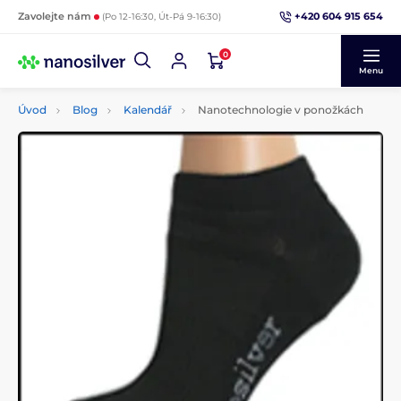
+420 604 915 654
Zavolejte nám
(Po 12-16:30, Út-Pá 9-16:30)
0
Menu
Úvod
Blog
Kalendář
Nanotechnologie v ponožkách