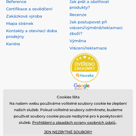
Reference
Jak prát a ošetřovat
produkty?
Certifikace a osvědčení
Recenze
Zakázková výroba
Jak postupovat při
Mapa stránek
vrácení/výměně/reklamaci
Kontakty a otevírací doba
zboží?
prodejny
Výměna
Kariéra
Vrácení/reklamace
Cookies lišta
Na našem webu používáme volitelné soubory cookie ke zlepšení
našich služeb. Pokud volitelné soubory odmítnete, budeme
používat soubory cookie pouze nezbytné pro k poskytování
služeb.
Prohlášení o zásadách ocrany osobních údajů,
.
Copyright ©2008 - 2025, všechna práva vyhrazena,
nanosilver®
je
JEN NEZBYTNÉ SOUBORY