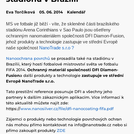
Eva Torčíková
05. 06. 2014
Kalendář
MS ve fotbale již běží - víte, že skleněné části brazilského
stadiónu Arena Corinthians v Sao Paulo jsou ošetřeny
ochranným nanomateriálem společnosti DFI Diamon-Fusion,
jehož produkty a technologie zastupuje ve střední Evropě
naše společnost
NanoTrade s.r.o ?
Nanoochrana povrchů
se prosadila také na stadiónu v
Brazílii, který hostí fotbalové mistrovství světa ve fotbalu
FIFA 2014.
Ochranný materiál společnosti DFI Diamon-
Fusion
a další produkty a technologie
zastupuje ve střední
Evropě NanoTrade s.r.o.
Tato prestižní reference posunuje DFI a všechny jeho
partnery k dalším zákaznickým aplikacím. Více informací k
této aktualitě můžete najít zde:
https://
www.nanosilver.cz/file/dfi-nanocoating-fifa.pdf
Zájemci o produkty nebo technologie povrchových ochran
nás mohou přímo kontaktovat na info@nanotrade.cz nebo si
přímo zakoupit produkty
ZDE