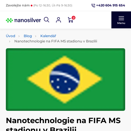
+420 604 915 654
Zavolejte nám
(Po 12-16:30, Út-Pá 9-16:30)
0
Menu
Úvod
Blog
Kalendář
Nanotechnologie na FIFA MS stadionu v Brazilii
Nanotechnologie na FIFA MS
stadionu v Brazilii