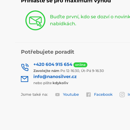
Přihlaste se pro maximum výhod
Buďte první, kdo se dozví o novi
nabídkách.
Potřebujete poradit
+420 604 915 654
online
Zavolejte nám
Po 12-16:30, Út-Pá 9-16:30
info@nanosilver.cz
nebo pište
kdykoliv
Jsme také na:
Youtube
Facebook
I