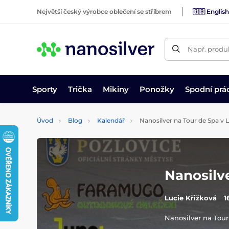
Největší český výrobce oblečení se stříbrem
🇬🇧 English
Např. produk
Sporty
Trička
Mikiny
Ponožky
Spodní prá
Úvod
Blog
Kalendář
Nanosilver na Tour de Spa v 
Nanosilv
Lucie Křižková
1
Nanosilver na Tour