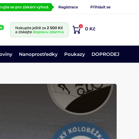
rujte se pro získání výhod.
Registrace
Přihlásit se
0
ne
Nakupte ještě za
2 500 Kč
0 Kč
a získejte
dopravu zdarma
oviny
Nanoprostředky
Poukazy
DOPRODEJ