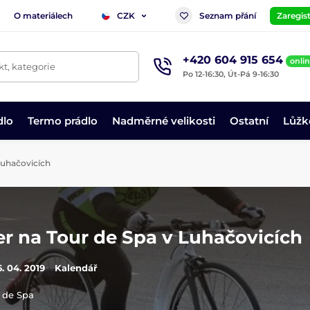
O materiálech
Seznam přání
Zaregist
CZK
+420 604 915 654
onli
t, kategorie
Po 12-16:30, Út-Pá 9-16:30
dlo
Termo prádlo
Nadměrné velikosti
Ostatní
Lůžk
Luhačovicích
er na Tour de Spa v Luhačovicích
6. 04. 2019
Kalendář
 de Spa