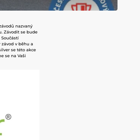
 závodů nazvaný
u. Závodit se bude
 Součástí
ý závod v běhu a
lver se této akce
me se na Vaši