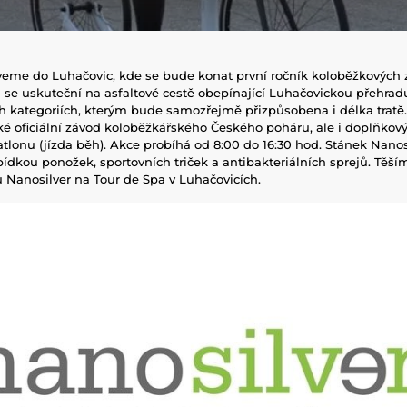
zveme do Luhačovic, kde se bude konat první ročník koloběžkových
 se uskuteční na asfaltové cestě obepínající Luhačovickou přehrad
h kategoriích, kterým bude samozřejmě přizpůsobena i délka tratě.
é oficiální závod koloběžkářského Českého poháru, ale i doplňkov
lonu (jízda běh). Akce probíhá od 8:00 do 16:30 hod. Stánek Nanosi
bídkou ponožek, sportovních triček a antibakteriálních sprejů. Těší
 Nanosilver na Tour de Spa v Luhačovicích.