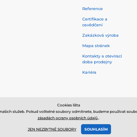
Reference
Certifikace a
osvědčení
Zakázková výroba
Mapa stránek
Kontakty a otevírací
doba prodejny
Kariéra
Cookies lišta
našich služeb. Pokud volitelné soubory odmítnete, budeme používat soubo
zásadách ocrany osobních údajů,
.
vyhrazena,
nanosilver®
je registrovaná ochranná známka společnosti
NanoTr
JEN NEZBYTNÉ SOUBORY
SOUHLASÍM