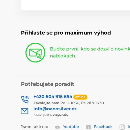
Přihlaste se pro maximum výhod
Buďte první, kdo se dozví o novi
nabídkách.
Potřebujete poradit
+420 604 915 654
offline
Zavolejte nám
Po 12-16:30, Út-Pá 9-16:30
info@nanosilver.cz
nebo pište
kdykoliv
Jsme také na:
Youtube
Facebook
I