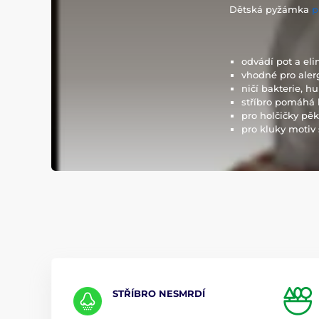
Dětská pyžámka
p
odvádí pot a el
vhodné pro aler
ničí bakterie, hu
stříbro pomáhá 
pro holčičky pě
pro kluky motiv
STŘÍBRO NESMRDÍ