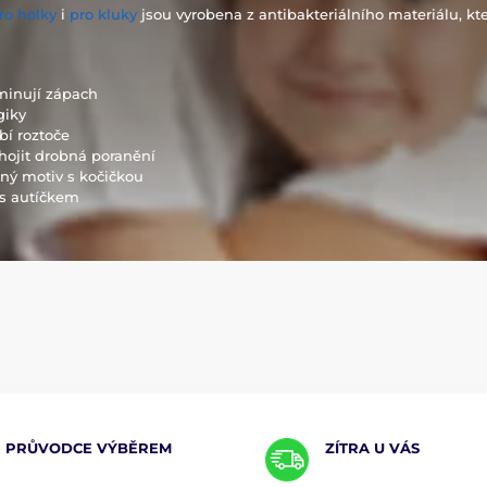
ro holky
i
pro kluky
jsou vyrobena z antibakteriálního materiálu, kt
iminují zápach
giky
bí roztoče
hojit drobná poranění
kný motiv s kočičkou
 s autíčkem
PRŮVODCE VÝBĚREM
ZÍTRA U VÁS