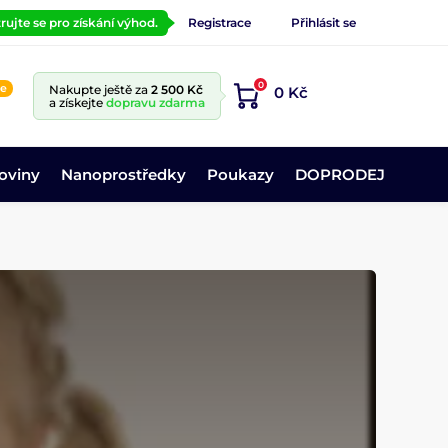
rujte se pro získání výhod.
Registrace
Přihlásit se
0
ne
Nakupte ještě za
2 500 Kč
0 Kč
a získejte
dopravu zdarma
oviny
Nanoprostředky
Poukazy
DOPRODEJ