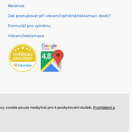
Recenze
Jak postupovat při vrácení/výměně/reklamaci zboží?
Formulář pro výměnu
Vrácení/reklamace
ry cookie pouze nezbytné pro k poskytování služeb.
Prohlášení o
ade, s.r.o.
⦁ E-shop vytvořila
SIMPLIA.cz