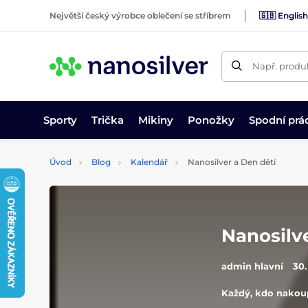
Největší český výrobce oblečení se stříbrem
🇬🇧 English
Např. produk
Sporty
Trička
Mikiny
Ponožky
Spodní prá
Úvod
Blog
Kalendář
Nanosilver a Den dětí
Nanosilve
admin hlavní
30.
Každý, kdo nakoup