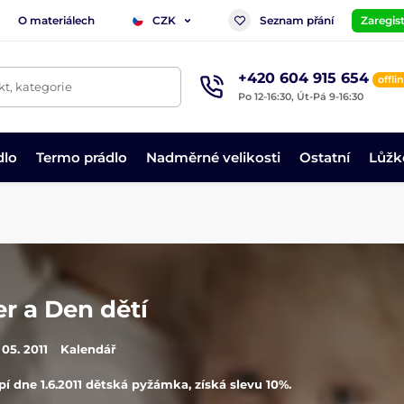
O materiálech
Seznam přání
Zaregist
CZK
+420 604 915 654
offli
t, kategorie
Po 12-16:30, Út-Pá 9-16:30
dlo
Termo prádlo
Nadměrné velikosti
Ostatní
Lůžk
r a Den dětí
 05. 2011
Kalendář
í dne 1.6.2011 dětská pyžámka, získá slevu 10%.